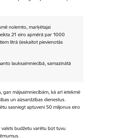
ksmē nolemto, marķētajai
oteikta 21 eiro apmērā par 1000
em litrā (ieskaitot pievienotās
zmanto lauksaimniecībā, samazinātā
.
 gan mājsaimniecībām, kā arī ietekmē
šības un aizsardzības dienestus.
rētu sasniegt aptuveni 50 miljonus eiro
 valsts budžetu varētu būt tuvu
ieņēmumus.