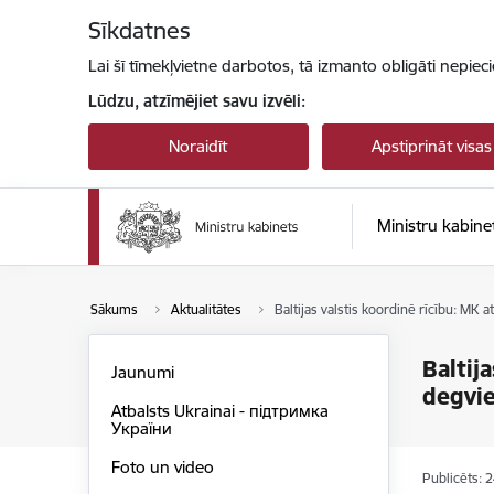
Pāriet uz lapas saturu
Sīkdatnes
Lai šī tīmekļvietne darbotos, tā izmanto obligāti nepiec
Lūdzu, atzīmējiet savu izvēli:
Noraidīt
Apstiprināt visas
Ministru kabine
Sākums
Aktualitātes
Baltijas valstis koordinē rīcību: MK 
Baltij
Jaunumi
degvie
Atbalsts Ukrainai - підтримка
України
Foto un video
Publicēts: 