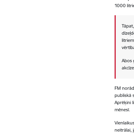
1000 litr
Tāpat
dīzeļd
litrie
vērtīb
Abos g
akcīze
FM norād
publiskā 
Aprēķini 
mēnesī.
Vienlaiku
neitrālai