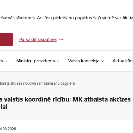
iešamās sīkdatnes. Ar Jūsu piekrišanu papildus šajā vietnē var tikt i
Pārvaldīt sīkdatnes
ts
Ministru prezidents
Valsts kanceleja
Aktualitāt
atbalsta akcīzes nodokļa samazināšanu degvielai
as valstis koordinē rīcību: MK atbalsta akcīz
lai
24.03.2026.