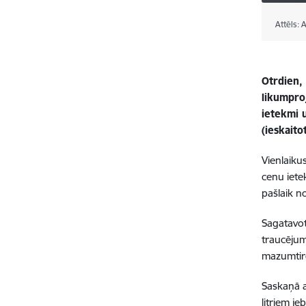
Attēls:
Otrdien, 
likumpro
ietekmi 
(ieskaito
Vienlaikus
cenu iete
pašlaik no
Sagatavot
traucējum
mazumtird
Saskaņā a
litriem je