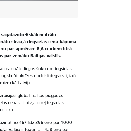
 sagatavoto fiskāli neitrālo
zinātu straujā degvielas cenu kāpuma
cenu par apmēram 8,6 centiem litrā
s par zemāko Baltijas valstīs.
, lai mazinātu tirgus šoku un degvielas
augstināt akcīzes nodokli degvielai, taču
umiem kā Latvija.
raisījuši globāli naftas piegādes
as cenas - Latvijā dīzeļdegvielas
o litrā.
mazināt no 467 līdz 396 eiro par 1000
ai Baltijā ir Igaunijā - 428 eiro par