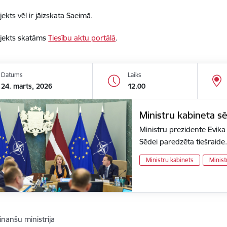
ekts vēl ir jāizskata Saeimā.
jekts skatāms
Tiesību aktu portālā
.
Datums
Laiks
24. marts, 2026
12.00
Ministru kabineta s
Ministru prezidente Evika 
Sēdei paredzēta tiešraide
Ministru kabinets
Minist
inanšu ministrija