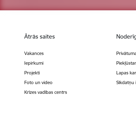
Kājene
Ātrās saites
Noderīg
Vakances
Privātuma
Iepirkumi
Piekļūsta
Projekti
Lapas kar
Foto un video
Sīkdatņu 
Krīzes vadības centrs