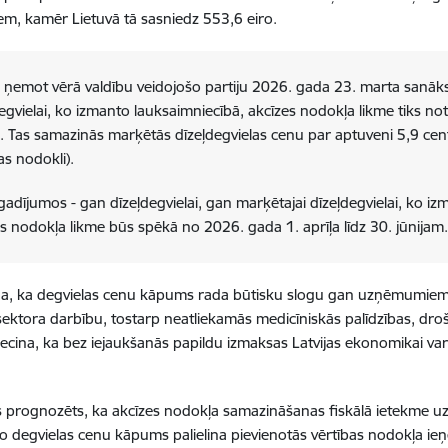
iem, kamēr Lietuvā tā sasniedz 553,6 eiro.
, ņemot vērā valdību veidojošo partiju 2026. gada 23. marta sanā
egvielai, ko izmanto lauksaimniecībā, akcīzes nodokļa likme tiks n
m. Tas samazinās marķētās dīzeļdegvielas cenu par aptuveni 5,9 centi
as nodokli).
adījumos - gan dīzeļdegvielai, gan marķētajai dīzeļdegvielai, ko i
s nodokļa likme būs spēkā no 2026. gada 1. aprīļa līdz 30. jūnijam
a, ka degvielas cenu kāpums rada būtisku slogu gan uzņēmumiem,
sektora darbību, tostarp neatliekamās medicīniskās palīdzības, dro
liecina, ka bez iejaukšanās papildu izmaksas Latvijas ekonomikai va
s prognozēts, ka akcīzes nodokļa samazināšanas fiskālā ietekme uz
, jo degvielas cenu kāpums palielina pievienotās vērtības nodokļa 