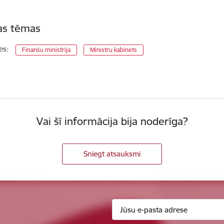
tas tēmas
es:
Finanšu ministrija
Ministru kabinets
Vai šī informācija bija noderīga?
Sniegt atsauksmi