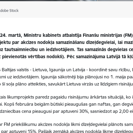
 Adobe Stock
24. martā, Ministru kabinets atbalstīja Finanšu ministrijas (FM)
jektu par akcīzes nodokļa samazināšanu dīzeļdegvielai, lai ma
uz tautsaimniecību un iedzīvotājiem. Tas samazinās degvielas 
t pievienotās vērtības nodokli). Pēc samazinājuma Latvijā tā kļū
 Baltijas valstis - Lietuva, Igaunija un Latvija - koordinē savu rīcību
kmi uz iedzīvotājiem. Igaunija sākotnēji bija plānojusi no 1. maija pa
 šī soļa plāno atteikties, savukārt Lietuva virzās uz līdzīgiem risināj
ais likumprojekts paredz pagaidu risinājumu ārkārtas situācijā, ko iz
i. Kopš februāra beigām būtiski pieaugušas gan naftas, gan degviel
zniecības cena pieaugusi par aptuveni 30%, sasniedzot ap 2,00 eir
r FM priekšlikumu akcīzes nodokļa likmi dīzeļdegvielai plānots sa
b par aptuveni 15%. Pašlaik zemākā akcīzes nodokļa likme dīzeļdegviel