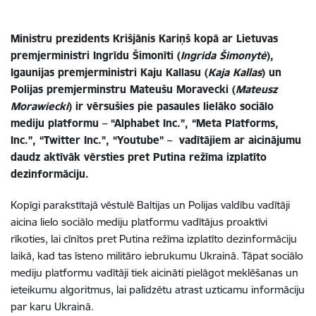
Ministru prezidents Krišjānis Kariņš kopā ar Lietuvas
premjerministri Ingrīdu Šimonīti (
Ingrida Šimonytė
),
Igaunijas premjerministri Kaju Kallasu (
Kaja Kallas
) un
Polijas premjerminstru Mateušu Moravecki (
Mateusz
Morawiecki
) ir vērsušies pie pasaules lielāko sociālo
mediju platformu – “Alphabet Inc.”, “Meta Platforms,
Inc.”, “Twitter Inc.”, “Youtube” – vadītājiem ar aicinājumu
daudz aktīvāk vērsties pret Putina režīma izplatīto
dezinformāciju.
Kopīgi parakstītajā vēstulē Baltijas un Polijas valdību vadītāji
aicina lielo sociālo mediju platformu vadītājus proaktīvi
rīkoties, lai cīnītos pret Putina režīma izplatīto dezinformāciju
laikā, kad tas īsteno militāro iebrukumu Ukrainā. Tāpat sociālo
mediju platformu vadītāji tiek aicināti pielāgot meklēšanas un
ieteikumu algoritmus, lai palīdzētu atrast uzticamu informāciju
par karu Ukrainā.