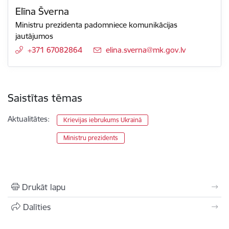
Elīna Šverna
Ministru prezidenta padomniece komunikācijas
jautājumos
+371 67082864
E-pasts:
elina.sverna@mk.gov.lv
Saistītas tēmas
Aktualitātes:
Krievijas iebrukums Ukrainā
Ministru prezidents
Drukāt lapu
Dalīties