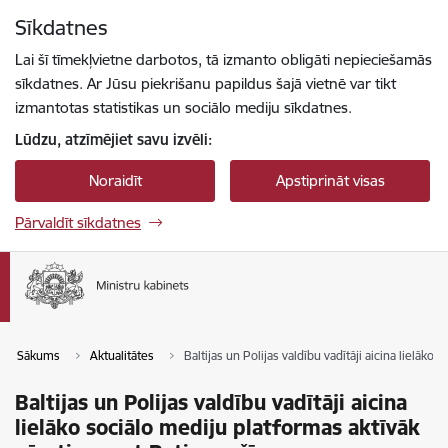
Pāriet uz lapas saturu
Sīkdatnes
Spied
lai meklētu
Enter
Lai šī tīmekļvietne darbotos, tā izmanto obligāti nepieciešamās
sīkdatnes. Ar Jūsu piekrišanu papildus šajā vietnē var tikt
izmantotas statistikas un sociālo mediju sīkdatnes.
Lūdzu, atzīmējiet savu izvēli:
Noraidīt
Apstiprināt visas
Pārvaldīt sīkdatnes
Sākums
Aktualitātes
Baltijas un Polijas valdību vadītāji aicina lielāk
Baltijas un Polijas valdību vadītāji aicina
lielāko sociālo mediju platformas aktīvāk