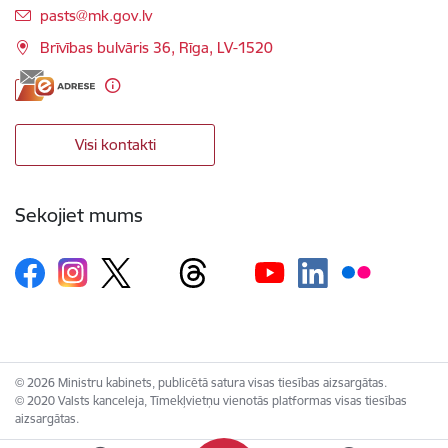
E-pasts:
pasts@mk.gov.lv
Brīvības bulvāris 36, Rīga, LV-1520
Visi kontakti
Sekojiet mums
© 2026 Ministru kabinets, publicētā satura visas tiesības aizsargātas.
© 2020 Valsts kanceleja, Tīmekļvietņu vienotās platformas visas tiesības
aizsargātas.