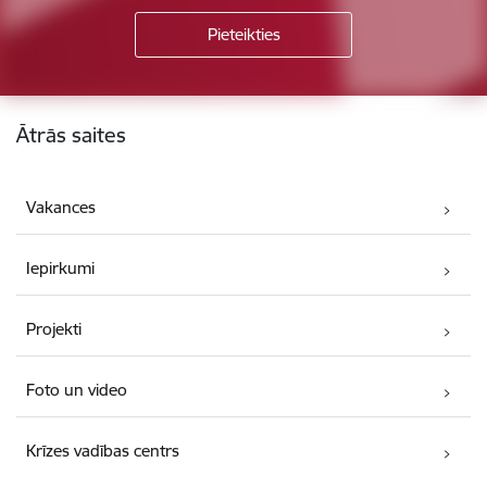
Kājene
Ātrās saites
Vakances
Iepirkumi
Projekti
Foto un video
Krīzes vadības centrs