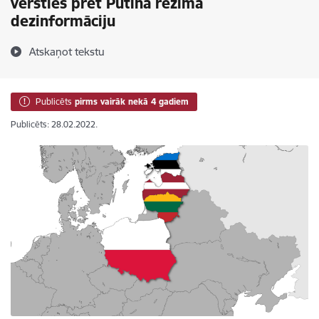
vērsties pret Putina režīma
dezinformāciju
Atskaņot tekstu
Publicēts
pirms vairāk nekā 4 gadiem
Publicēts: 28.02.2022.