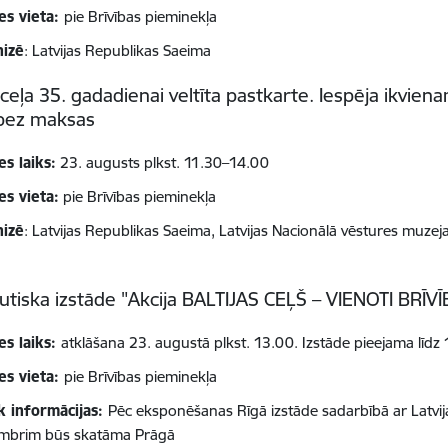
es vieta:
pie Brīvības pieminekļa
nizē
: Latvijas Republikas Saeima
s ceļa 35. gadadienai veltīta pastkarte. Iespēja ikvien
 bez maksas
es laiks:
23. augusts plkst. 11.30–14.00
es vieta:
pie Brīvības pieminekļa
nizē
: Latvijas Republikas Saeima, Latvijas Nacionālā vēstures muzej
utiska izstāde "Akcija BALTIJAS CEĻŠ – VIENOTI BRĪVĪ
es laiks:
atklāšana 23. augustā plkst. 13.00. Izstāde pieejama līd
es vieta:
pie Brīvības pieminekļa
k informācijas:
Pēc eksponēšanas Rīgā izstāde sadarbībā ar Latvija
mbrim būs skatāma Prāgā