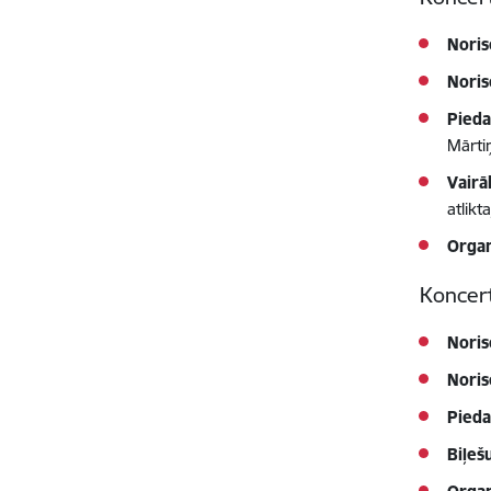
Noris
Noris
Pieda
Mārtiņ
Vairā
atlikt
Organ
Koncert
Noris
Noris
Pieda
Biļeš