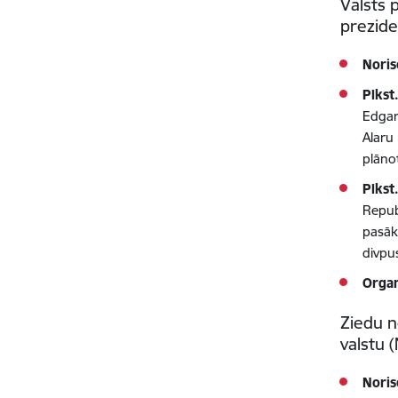
Valsts 
prezid
Noris
Plkst
Edgars
Alaru 
plāno
Plkst
Repub
pasāk
divpu
Organ
Ziedu n
valstu 
Noris