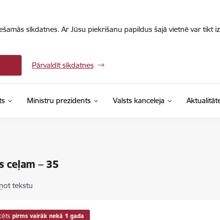
iešamās sīkdatnes. Ar Jūsu piekrišanu papildus šajā vietnē var tikt i
Pārvaldīt sīkdatnes
ts
Ministru prezidents
Valsts kanceleja
Aktualitāt
as ceļam – 35
ņot tekstu
cēts
pirms vairāk nekā 1 gada