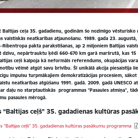
 Baltijas ceļa 35. gadadienu, godinām šo nozīmīgo vēsturisko n
jas valstiskās neatkarības atjaunošanu. 1989. gada 23. augustā
–Ribentropa pakta parakstīšanas, ap 2 miljoniem Baltijas valst
ot dzīvu, nepārtrauktu ķēdi 660–670 km garā maršrutā, kas 15 mi
Baltijas ceļš kalpoja kā neformāls referendums, okupācijas vara
notību vēlmē atgūt savu brīvību. Šī unikālā akcija piesaistīja l
cīgu impulsu turpmākajiem demokratizācijas procesiem, sākot 
 valstu neatkarības atgūšanu 1991. gadā. 2009. gadā UNESCO at
par daļu no starptautiskās programmas "Pasaules atmiņa", tādēj
mu pasaules mērogā.
s “Baltijas ceļš” 35. gadadienas kultūras p
dēt:
as “Baltijas ceļš” 35. gadadienas kultūras pasākumu programma