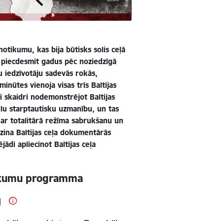
otikumu, kas bija būtisks solis ceļā
, piecdesmit gadus pēc noziedzīgā
u iedzīvotāju sadevās rokās,
nūtes vienoja visas trīs Baltijas
i skaidri nodemonstrējot Baltijas
ielu starptautisku uzmanību, un tas
ar totalitārā režīma sabrukšanu un
zina Baltijas ceļa dokumentārās
ādi apliecinot Baltijas ceļa
asākumu programma