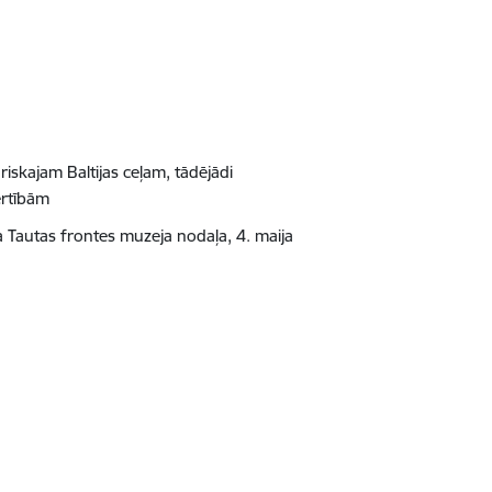
uriskajam Baltijas ceļam, tādējādi
ērtībām
a Tautas frontes muzeja nodaļa, 4. maija