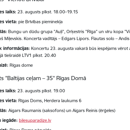
es laiks:
23. augusts plkst. 18.00–19.15
es vieta:
pie Brīvības pieminekļa
lās:
Bungu un dūdu grupa "Auļi", Orķestris "Rīga" un vīru kopa "V
š Miļevskis. Koncerta vadītājs – Edgars Lipors. Flautas solo – Andis
k informācijas:
Koncertu 23. augusta vakarā būs iespējams vērot a
ajā tiešraidē LTV1 plkst. 20.40
izē:
Rīgas dome
s "Baltijas ceļam – 35" Rīgas Domā
es laiks:
23. augusts plkst. 19.00
es vieta:
Rīgas Doms, Herdera laukums 6
lās:
Aigars Raumanis (saksofons) un Aigars Reinis (ērģeles)
u iegāde:
bilesuparadize.lv