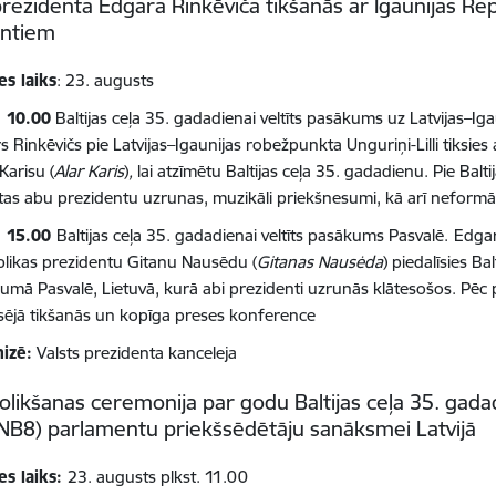
prezidenta Edgara Rinkēviča tikšanās ar Igaunijas Re
entiem
es laiks
: 23. augusts
. 10.00
Baltijas ceļa 35. gadadienai veltīts pasākums uz Latvijas
–
Iga
 Rinkēvičs pie Latvijas
–
Igaunijas robežpunkta Unguriņi-Lilli tiksies
Karisu (
Alar Karis
)
,
lai atzīmētu Baltijas ceļa 35. gadadienu. Pie Balti
tas abu prezidentu uzrunas, muzikāli priekšnesumi, kā arī neform
. 15.00
Baltijas ceļa 35. gadadienai veltīts pasākums Pasvalē.
Edgar
likas prezidentu Gitanu Nausēdu (
Gitanas Nausėda
) piedalīsies Ba
umā Pasvalē, Lietuvā, kurā abi prezidenti uzrunās klātesošos. Pēc
sējā tikšanās un kopīga preses konference
izē:
Valsts prezidenta kanceleja
olikšanas ceremonija par godu Baltijas ceļa 35. gada
(NB8) parlamentu priekšsēdētāju sanāksmei Latvijā
es laiks:
23. augusts plkst. 11.00