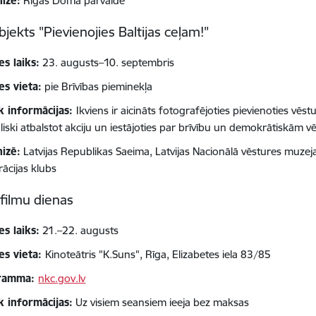
izē:
Rīgas Doma pārvalde
bjekts "Pievienojies Baltijas ceļam!"
es laiks:
23. augusts–10. septembris
es vieta:
pie Brīvības pieminekļa
k informācijas:
Ikviens ir aicināts fotografējoties pievienoties vēst
liski atbalstot akciju un iestājoties par brīvību un demokrātiskām v
izē:
Latvijas Republikas Saeima, Latvijas Nacionālā vēstures muzej
rācijas klubs
 filmu dienas
es laiks:
21.–22. augusts
es vieta:
Kinoteātris "K.Suns", Rīga, Elizabetes iela 83/85
ramma:
nkc.gov.lv
k informācijas:
Uz visiem seansiem ieeja bez maksas