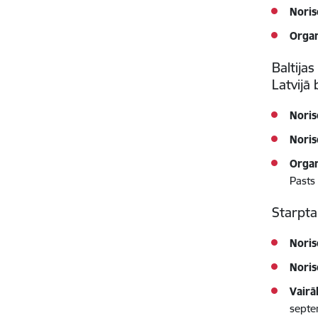
Noris
Orga
Baltija
Latvijā
Noris
Noris
Orga
Pasts
Starpta
Noris
Noris
Vairā
septe