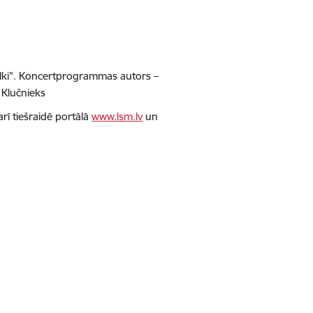
ilki". Koncertprogrammas autors –
 Klučnieks
rī tiešraidē portālā
www.lsm.lv
un