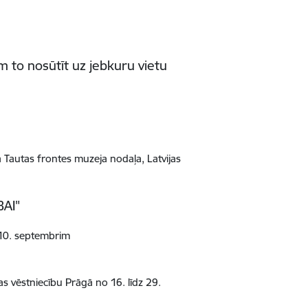
am to nosūtīt uz jebkuru vietu
a Tautas frontes muzeja nodaļa, Latvijas
BAI"
z 10. septembrim
s vēstniecību Prāgā no 16. līdz 29.