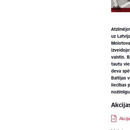
Atzīmējot
uz Latvi
Molotova
izveidoj
valstis. 
tautu vie
deva spē
Baltijas
liecības 
nozīmīgu
Akcija
Lejupielā
Akcij