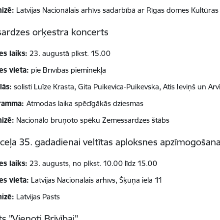
izē:
Latvijas Nacionālais arhīvs sadarbībā ar Rīgas domes Kultūra
ardzes orķestra koncerts
es laiks:
23. augustā plkst. 15.00
es vieta:
pie Brīvības pieminekļa
lās:
solisti Luīze Krasta, Gita Puikevica-Puikevska, Atis Ieviņš un Ar
ramma:
Atmodas laika spēcīgākās dziesmas
izē:
Nacionālo bruņoto spēku Zemessardzes štābs
s ceļa 35. gadadienai veltītas aploksnes apzīmogošan
es laiks:
23. augusts, no plkst. 10.00 līdz 15.00
es vieta:
Latvijas Nacionālais arhīvs, Šķūņa iela 11
izē:
Latvijas Pasts
s "Vienoti Brīvībai"