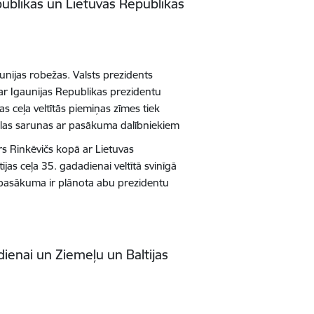
publikas un Lietuvas Republikas
unijas robežas. Valsts prezidents
 ar Igaunijas Republikas prezidentu
jas ceļa veltītās piemiņas zīmes tiek
ālas sarunas ar pasākuma dalībniekiem
s Rinkēvičs kopā ar Lietuvas
ltijas ceļa 35. gadadienai veltītā svinīgā
 pasākuma ir plānota abu prezidentu
dienai un Ziemeļu un Baltijas