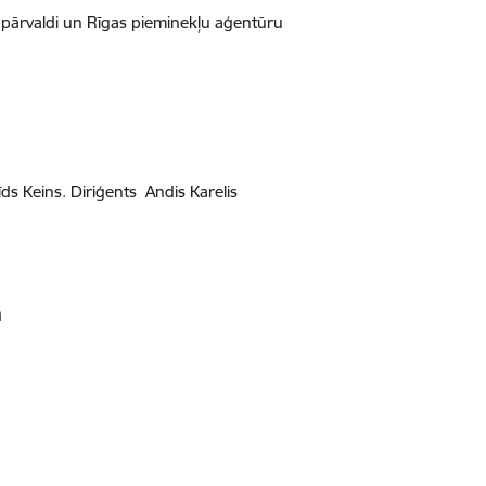
s pārvaldi un Rīgas pieminekļu aģentūru
vīds Keins. Diriģents Andis Karelis
a