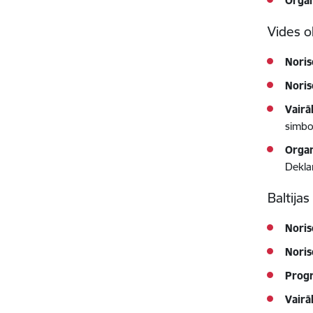
Organ
Vides o
Noris
Noris
Vairā
simbo
Organ
Dekla
Baltijas
Noris
Noris
Prog
Vairā