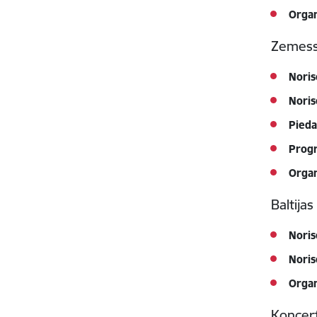
Organ
Zemess
Noris
Noris
Pieda
Prog
Organ
Baltija
Noris
Noris
Organ
Koncert