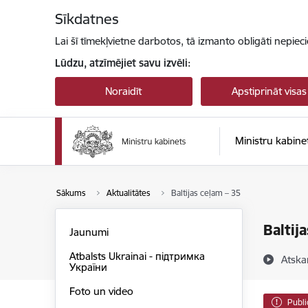
Pāriet uz lapas saturu
Sīkdatnes
Lai šī tīmekļvietne darbotos, tā izmanto obligāti nepiec
Lūdzu, atzīmējiet savu izvēli:
Noraidīt
Apstiprināt visas
Ministru kabine
Sākums
Aktualitātes
Baltijas ceļam – 35
Baltij
Jaunumi
Atbalsts Ukrainai - підтримка
Atska
України
Foto un video
Publi