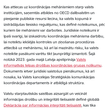
Kas attiecas uz koordinācijas mehānismiem starp valsts
institūcijām, saņemtās atbildes no OECD dalībvalstīm un
pieejamie publiskie resursi liecina, ka valstis kopumā ir
izstrādājušas tiesisko regulējumu, kas definē noteikumus, pēc
kuriem šie mehānismi var darboties. Juridiskie noteikumi ir
īpaši svarīgi, lai izskaidrotu koordinācijas mehānisma darbību,
lai noteiktu iekšējās kontroles un ziņošanas procedūras
attiecībā uz mehānismu, kā arī lai mazinātu risku, ka valsts
noteiktie pasākumi varētu tikt ļaunprātīgi izmantoti. Šajā
nolūkā 2023. gada maijā Latvija apstiprināja
Valsts
informatīvās telpas drošības koordinācijas grupas nolikumu
.
Dokuments ietver juridiski saistošus pienākumus, kā arī
nosaka, ka Valsts kancelejas Stratēģiskās komunikācijas
koordinācijas departaments ir atbildīgā struktūra.
Valstu starptautiskās saistības aizsargāt un veicināt
informācijas drošību un integritāti tiešsaistē definē globālā
Deklarācija par informācijas integritāti tiešsaistē
, kas tika