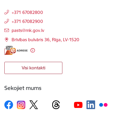
+371 67082800
+371 67082900
E-pasts:
pasts@mk.gov.lv
Brīvības bulvāris 36, Rīga, LV-1520
Visi kontakti
Sekojiet mums