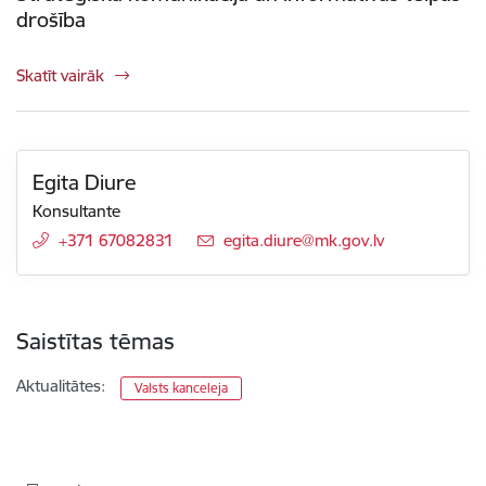
drošība
Skatīt vairāk
Egita Diure
Konsultante
+371 67082831
E-pasts:
egita.diure@mk.gov.lv
Saistītas tēmas
Aktualitātes:
Valsts kanceleja