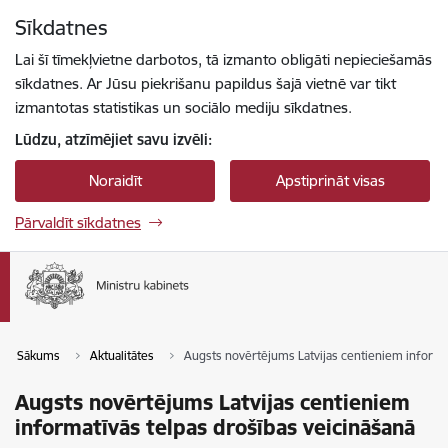
Pāriet uz lapas saturu
Sīkdatnes
Spied
lai meklētu
Enter
Lai šī tīmekļvietne darbotos, tā izmanto obligāti nepieciešamās
sīkdatnes. Ar Jūsu piekrišanu papildus šajā vietnē var tikt
izmantotas statistikas un sociālo mediju sīkdatnes.
Lūdzu, atzīmējiet savu izvēli:
Noraidīt
Apstiprināt visas
Pārvaldīt sīkdatnes
Sākums
Aktualitātes
Augsts novērtējums Latvijas centieniem informat
Augsts novērtējums Latvijas centieniem
informatīvās telpas drošības veicināšanā