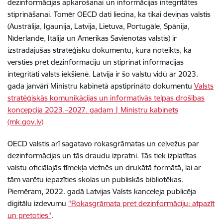
dezinformācijas apkarošanai
un informācijas integritātes
stiprināšanai. Tomēr OECD dati liecina, ka tikai deviņas valstis
(Austrālija, Igaunija, Latvija, Lietuva, Portugāle, Spānija,
Nīderlande, Itālija un Amerikas Savienotās valstis) ir
izstrādājušas stratēģisku dokumentu, kurā noteikts, kā
vērsties pret dezinformāciju un stiprināt informācijas
integritāti valsts iekšienē. Latvija ir šo valstu vidū ar 2023.
gada janvārī Ministru kabinetā apstiprināto dokumentu
Valsts
stratēģiskās komunikācijas un informatīvās telpas drošības
koncepcija 2023.–2027. gadam | Ministru kabinets
(mk.gov.lv)
OECD valstis arī sagatavo rokasgrāmatas un ceļvežus par
dezinformācijas un tās draudu izpratni. Tās tiek izplatītas
valstu oficiālajās tīmekļa vietnēs un drukātā formātā, lai ar
tām varētu iepazīties skolas un publiskās bibliotēkas.
Piemēram, 2022. gadā Latvijas Valsts kanceleja publicēja
digitālu izdevumu
"Rokasgrāmata pret dezinformāciju: atpazīt
un pretoties"
.