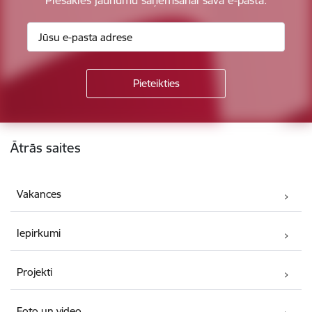
Piesakies jaunumu saņemšanai savā e-pastā.
Kājene
Ātrās saites
Vakances
Iepirkumi
Projekti
Foto un video