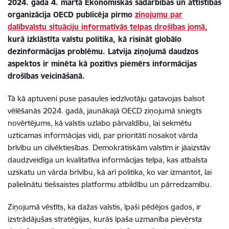
2024. gada 4. martā Ekonomiskās sadarbības un attīstības
organizācija OECD publicēja pirmo
ziņojumu par
dalībvalstu situāciju informatīvās telpas drošības jomā
,
kurā izklāstīta valstu politika, kā risināt globālo
dezinformācijas problēmu. Latvija ziņojumā daudzos
aspektos ir minēta kā pozitīvs piemērs informācijas
drošības veicināšanā.
Tā kā aptuveni puse pasaules iedzīvotāju gatavojas balsot
vēlēšanās 2024. gadā, jaunākajā OECD ziņojumā sniegts
novērtējums, kā valstis uzlabo pārvaldību, lai sekmētu
uzticamas informācijas vidi, par prioritāti nosakot vārda
brīvību un cilvēktiesības. Demokrātiskām valstīm ir jāaizstāv
daudzveidīga un kvalitatīva informācijas telpa, kas atbalsta
uzskatu un vārda brīvību, kā arī politika, ko var izmantot, lai
palielinātu tiešsaistes platformu atbildību un pārredzamību.
Ziņojumā vēstīts, ka dažas valstis, īpaši pēdējos gados, ir
izstrādājušas stratēģijas, kurās īpaša uzmanība pievērsta