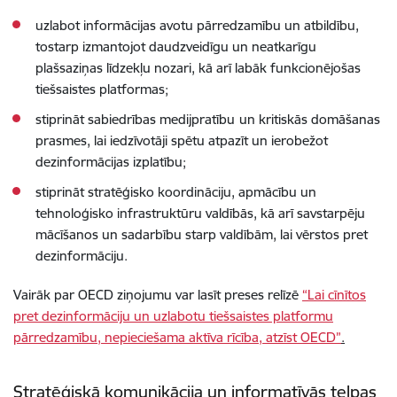
uzlabot informācijas avotu pārredzamību un atbildību,
tostarp izmantojot daudzveidīgu un neatkarīgu
plašsaziņas līdzekļu nozari, kā arī labāk funkcionējošas
tiešsaistes platformas;
stiprināt sabiedrības medijpratību
un kritiskās domāšanas
prasmes, lai iedzīvotāji spētu atpazīt un ierobežot
dezinformācijas izplatību;
stiprināt stratēģisko koordināciju, apmācību un
tehnoloģisko infrastruktūru valdībās, kā arī savstarpēju
mācīšanos un sadarbību starp valdībām, lai vērstos pret
dezinformāciju.
Vairāk par OECD ziņojumu var lasīt preses relīzē
“Lai cīnītos
pret dezinformāciju un uzlabotu tiešsaistes platformu
pārredzamību, nepieciešama aktīva rīcība, atzīst OECD”
.
Stratēģiskā komunikācija un informatīvās telpas