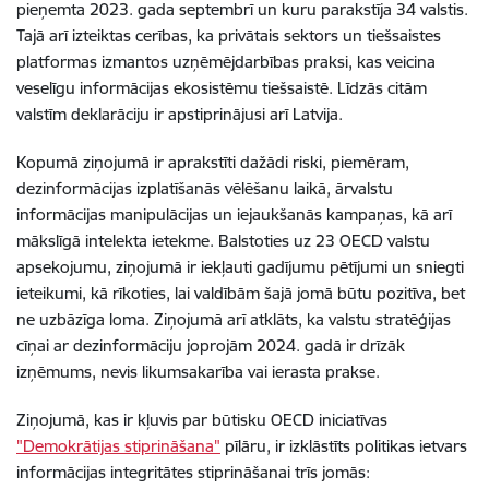
pieņemta 2023. gada septembrī un kuru parakstīja 34 valstis.
Tajā arī izteiktas cerības, ka privātais sektors un tiešsaistes
platformas izmantos uzņēmējdarbības praksi, kas veicina
veselīgu informācijas ekosistēmu tiešsaistē. Līdzās citām
valstīm deklarāciju ir apstiprinājusi arī Latvija.
Kopumā ziņojumā ir aprakstīti dažādi riski, piemēram,
dezinformācijas izplatīšanās vēlēšanu laikā, ārvalstu
informācijas manipulācijas un iejaukšanās kampaņas, kā arī
mākslīgā intelekta ietekme. Balstoties uz 23 OECD valstu
apsekojumu, ziņojumā ir iekļauti gadījumu pētījumi un sniegti
ieteikumi, kā rīkoties, lai valdībām šajā jomā būtu pozitīva, bet
ne uzbāzīga loma. Ziņojumā arī atklāts, ka valstu stratēģijas
cīņai ar dezinformāciju joprojām 2024. gadā ir drīzāk
izņēmums, nevis likumsakarība vai ierasta prakse.
Ziņojumā, kas ir kļuvis par būtisku OECD iniciatīvas
"Demokrātijas stiprināšana"
pīlāru, ir izklāstīts politikas ietvars
informācijas integritātes stiprināšanai trīs jomās: