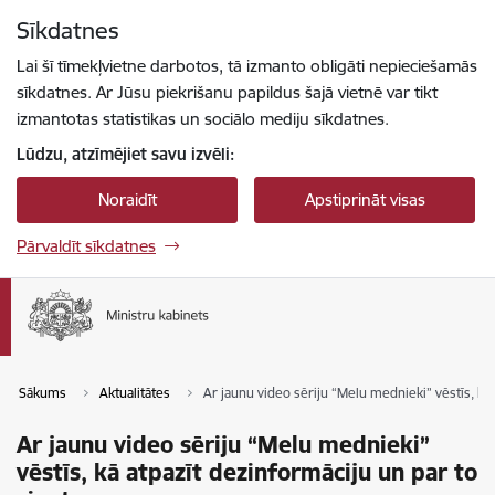
Pāriet uz lapas saturu
Sīkdatnes
Spied
lai meklētu
Enter
Lai šī tīmekļvietne darbotos, tā izmanto obligāti nepieciešamās
sīkdatnes. Ar Jūsu piekrišanu papildus šajā vietnē var tikt
izmantotas statistikas un sociālo mediju sīkdatnes.
Lūdzu, atzīmējiet savu izvēli:
Noraidīt
Apstiprināt visas
Pārvaldīt sīkdatnes
Sākums
Aktualitātes
Ar jaunu video sēriju “Melu mednieki” vēstīs, kā 
Ar jaunu video sēriju “Melu mednieki”
vēstīs, kā atpazīt dezinformāciju un par to