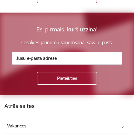
Esi pirmais, kurš uzzina!
Piesakies jaunumu saņemšanai savā e-pastā.
Kājene
Ātrās saites
Vakances