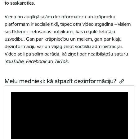
to saskaroties.
Viena no auglīgākajām dezinformatoru un krāpnieku
platformām ir sociālie tīkli, tāpēc otrs video atgādina – visiem
soctīkliem ir lietošanas noteikumi, kas regulē lietotāju
uzvedību.
Gan par krāpniecību un meliem, gan par klaju
dezinformāciju var un vajag ziņot soctīklu administrācijai.
Video soli pa solim parāda, kā ziņot par neatbilstošu saturu
YouTube
,
Facebook
un
TikTok
.
Melu mednieki: kā atpazīt dezinformāciju?