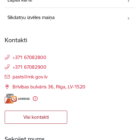
Sīkdatņu izvēles maiņa
Kontakti
+371 67082800
+371 67082900
E-pasts:
pasts@mk.gov.lv
Brīvības bulvāris 36, Rīga, LV-1520
Visi kontakti
Sekojiet mums