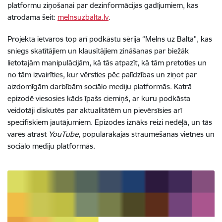
platformu ziņošanai par dezinformācijas gadījumiem, kas
atrodama šeit:
melnsuzbalta.lv
.
Projekta ietvaros top arī podkāstu sērija “Melns uz Balta”, kas
sniegs skatītājiem un klausītājiem zināšanas par biežāk
lietotajām manipulācijām, kā tās atpazīt, kā tām pretoties un
no tām izvairīties, kur vērsties pēc palīdzības un ziņot par
aizdomīgām darbībām sociālo mediju platformās. Katrā
epizodē viesosies kāds īpašs ciemiņš, ar kuru podkāsta
veidotāji diskutēs par aktualitātēm un pievērsīsies arī
specifiskiem jautājumiem. Epizodes iznāks reizi nedēļā, un tās
varēs atrast
YouTube
, populārākajās straumēšanas vietnēs un
sociālo mediju platformās.