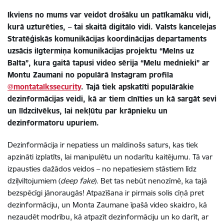
Ikviens no mums var veidot drošāku un patīkamāku vidi,
kurā uzturēties, – tai skaitā digitālo vidi. Valsts kancelejas
Stratēģiskās komunikācijas koordinācijas departaments
uzsācis ilgtermiņa komunikācijas projektu “Melns uz
Balta”, kura gaitā tapusi video sērija “Melu mednieki” ar
Montu Zaumani no populārā Instagram profila
@montatalkssecurity
. Tajā tiek apskatīti populārākie
dezinformācijas veidi, kā ar tiem cīnīties un kā sargāt sevi
un līdzcilvēkus, lai nekļūtu par krāpnieku un
dezinformatoru upuriem.
Dezinformācija ir nepatiess un maldinošs saturs, kas tiek
apzināti izplatīts, lai manipulētu un nodarītu kaitējumu. Tā var
izpausties dažādos veidos – no nepatiesiem stāstiem līdz
dziļviltojumiem (
deep fake
). Bet tas nebūt nenozīmē, ka tajā
bezspēcīgi jānoraugās! Atpazīšana ir pirmais solis cīņā pret
dezinformāciju, un Monta Zaumane īpašā video skaidro, kā
nezaudēt modrību, kā atpazīt dezinformāciju un ko darīt, ar