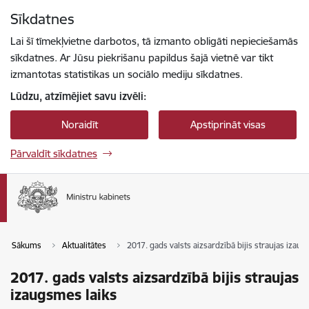
Pāriet uz lapas saturu
Sīkdatnes
Spied
lai meklētu
Enter
Lai šī tīmekļvietne darbotos, tā izmanto obligāti nepieciešamās
sīkdatnes. Ar Jūsu piekrišanu papildus šajā vietnē var tikt
izmantotas statistikas un sociālo mediju sīkdatnes.
Lūdzu, atzīmējiet savu izvēli:
Noraidīt
Apstiprināt visas
Pārvaldīt sīkdatnes
Sākums
Aktualitātes
2017. gads valsts aizsardzībā bijis straujas izau
2017. gads valsts aizsardzībā bijis straujas
izaugsmes laiks