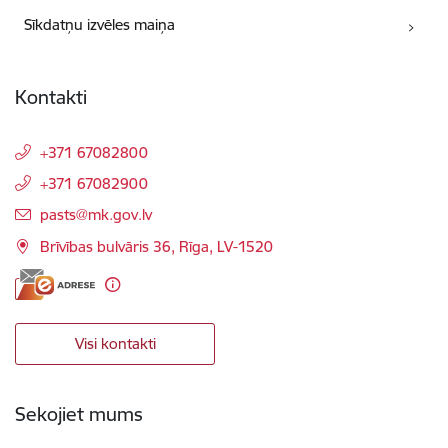
Sīkdatņu izvēles maiņa
Kontakti
+371 67082800
+371 67082900
E-pasts:
pasts@mk.gov.lv
Brīvības bulvāris 36, Rīga, LV-1520
Visi kontakti
Sekojiet mums