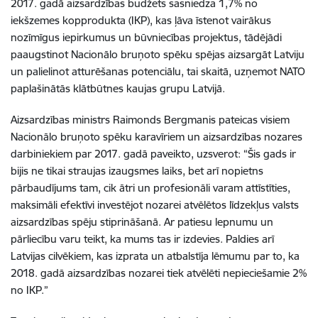
2017. gadā aizsardzības budžets sasniedza 1,7% no
iekšzemes kopprodukta (IKP), kas ļāva īstenot vairākus
nozīmīgus iepirkumus un būvniecības projektus, tādējādi
paaugstinot Nacionālo bruņoto spēku spējas aizsargāt Latviju
un palielinot atturēšanas potenciālu, tai skaitā, uzņemot NATO
paplašinātās klātbūtnes kaujas grupu Latvijā.
Aizsardzības ministrs Raimonds Bergmanis pateicas visiem
Nacionālo bruņoto spēku karavīriem un aizsardzības nozares
darbiniekiem par 2017. gadā paveikto, uzsverot: “Šis gads ir
bijis ne tikai straujas izaugsmes laiks, bet arī nopietns
pārbaudījums tam, cik ātri un profesionāli varam attīstīties,
maksimāli efektīvi investējot nozarei atvēlētos līdzekļus valsts
aizsardzības spēju stiprināšanā. Ar patiesu lepnumu un
pārliecību varu teikt, ka mums tas ir izdevies. Paldies arī
Latvijas cilvēkiem, kas izprata un atbalstīja lēmumu par to, ka
2018. gadā aizsardzības nozarei tiek atvēlēti nepieciešamie 2%
no IKP.”