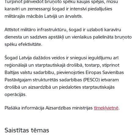
Turpinot pilnveidot bruņoto spēku kaujas spējas, mūsu
karavīri un zemessargi šogad ir intensīvi piedalījušies
militārajās mācībās Latvijā un ārvalstīs.
Attīstot militāro infrastruktūru, šogad ir uzlaboti karavīru
dienesta un sadzīves apstākļi un vienlaikus palielināta bruņoto
spēku efektivitāte.
Šogad Latvija dažādos veidos ir sniegusi ieguldījumu arī
reģionālajā un starptautiskajā drošībā, tostarp, stiprinot
Baltijas valstu sadarbību, pievienojoties Eiropas Savienības
Pastāvīgajam strukturētās sadarbības (PESCO) ietvaram
drošībā un aizsardzībā un piedaloties starptautiskajās
operācijās.
Plašāka informācija Aizsardzības ministrijas
tīmekļvietnē
.
Saistītas tēmas