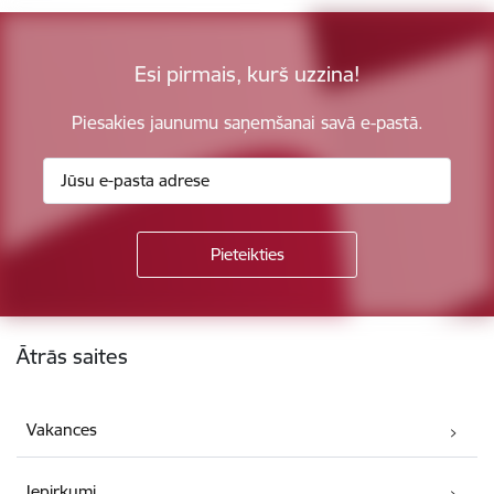
Esi pirmais, kurš uzzina!
Piesakies jaunumu saņemšanai savā e-pastā.
Kājene
Ātrās saites
Vakances
Iepirkumi