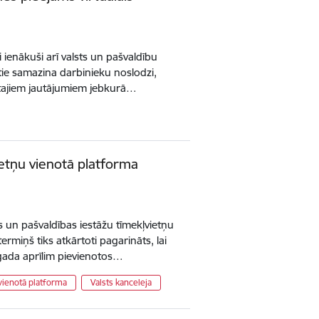
i ienākuši arī valsts un pašvaldību
 tie samazina darbinieku noslodzi,
dotajiem jautājumiem jebkurā…
ietņu vienotā platforma
ts un pašvaldības iestāžu tīmekļvietņu
rmiņš tiks atkārtoti pagarināts, lai
 gada aprīlim pievienotos…
vienotā platforma
Valsts kanceleja