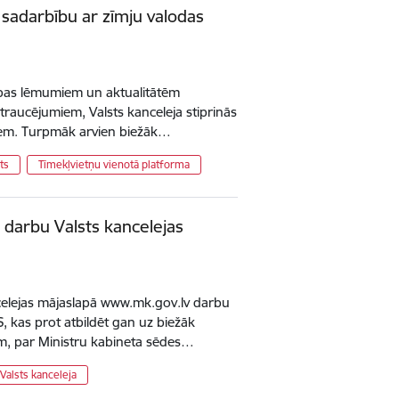
s sadarbību ar zīmju valodas
dības lēmumiem un aktualitātēm
 traucējumiem, Valsts kanceleja stiprinās
kiem. Turpmāk arvien biežāk…
ts
Tīmekļvietņu vienotā platforma
 darbu Valsts kancelejas
celejas mājaslapā www.mk.gov.lv darbu
IS, kas prot atbildēt gan uz biežāk
m, par Ministru kabineta sēdes…
Valsts kanceleja