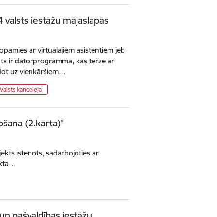
4 valsts iestāžu mājaslapās
topamies ar virtuālajiem asistentiem jeb
nts ir datorprogramma, kas tērzē ar
ldot uz vienkāršiem…
Valsts kanceleja
ošana (2.kārta)"
ekts īstenots, sadarbojoties ar
ekta…
 un pašvaldības iestāžu