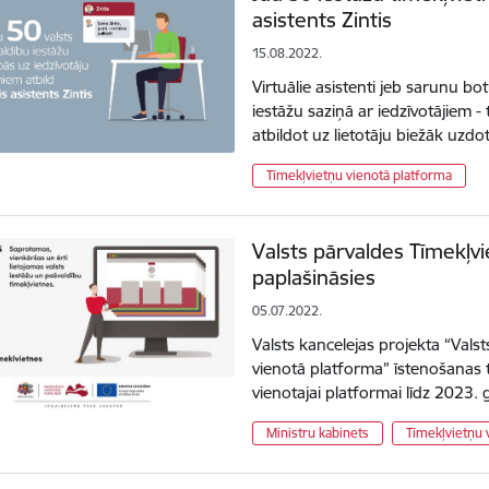
asistents Zintis
15.08.2022.
Virtuālie asistenti jeb sarunu bot
iestāžu saziņā ar iedzīvotājiem -
atbildot uz lietotāju biežāk uz
Tīmekļvietņu vienotā platforma
Valsts pārvaldes Tīmekļv
paplašināsies
05.07.2022.
Valsts kancelejas projekta “Vals
vienotā platforma” īstenošanas te
vienotajai platformai līdz 2023.
Ministru kabinets
Tīmekļvietņu 