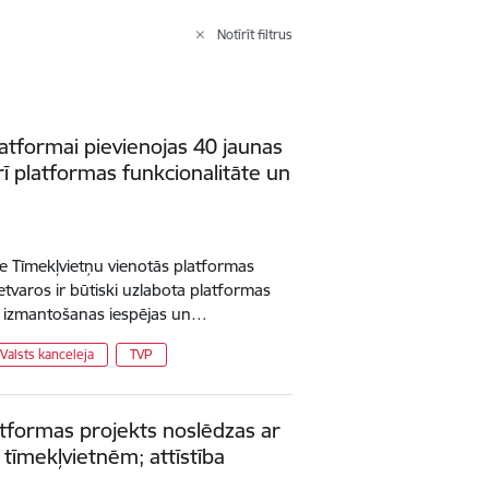
Notīrīt filtrus
latformai pievienojas 40 jaunas
rī platformas funkcionalitāte un
ie Tīmekļvietņu vienotās platformas
etvaros ir būtiski uzlabota platformas
ās izmantošanas iespējas un…
Valsts kanceleja
TVP
atformas projekts noslēdzas ar
tīmekļvietnēm; attīstība