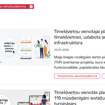
ņu vienotā platforma
Tīmekļvietņu vienotajai p
tīmekļvietnes, uzlabota a
infrastruktūra
29.05.2026.
Maija beigās noslēgsies darbs p
(TVP) izvēršanas projekta, kura i
funkcionalitāte, paplašinātas t
Tīmekļvietņu vienotā platforma
Tīmekļvietņu vienotās pl
119 mūsdienīgām iestāžu 
turpināsies