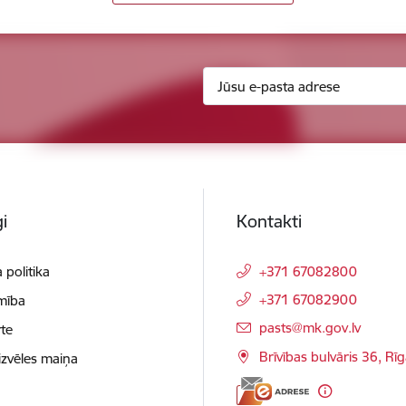
i
Kontakti
 politika
+371 67082800
+371 67082900
mība
E-pasts:
pasts@mk.gov.lv
te
Brīvības bulvāris 36, Rī
izvēles maiņa