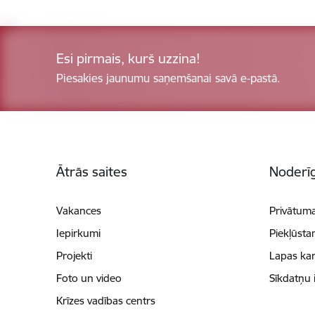
Esi pirmais, kurš uzzina!
Piesakies jaunumu saņemšanai savā e-pastā.
Kājene
Ātrās saites
Noderīg
Vakances
Privātuma
Iepirkumi
Piekļūsta
Projekti
Lapas kar
Foto un video
Sīkdatņu 
Krīzes vadības centrs