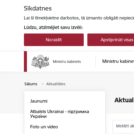
Pāriet uz lapas saturu
Sīkdatnes
Lai šī tīmekļvietne darbotos, tā izmanto obligāti nepiec
Lūdzu, atzīmējiet savu izvēli:
Noraidīt
Apstiprināt visas
Ministru kabine
Sākums
Aktualitātes
Aktual
Jaunumi
Atbalsts Ukrainai - підтримка
України
Meklēt akt
Foto un video