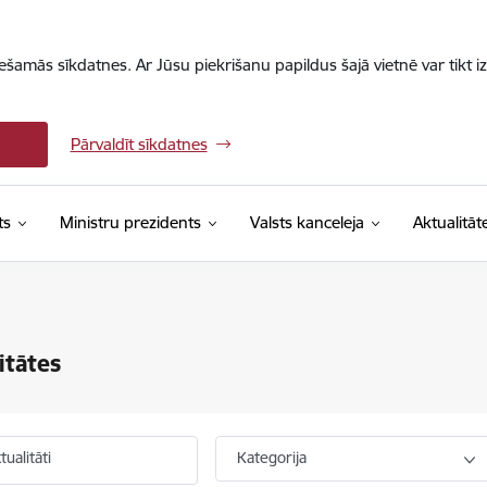
iešamās sīkdatnes. Ar Jūsu piekrišanu papildus šajā vietnē var tikt i
Pārvaldīt sīkdatnes
ts
Ministru prezidents
Valsts kanceleja
Aktualitāt
itātes
ualitāti
Kategorija