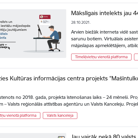
Mākslīgais intelekts jau 4
28.10.2021.
Arvien biežāk interneta vidē sas
sarunu botiem. Virtuālais asiste
mājaslapas apmeklētājiem, atbi
Tīmekļvietņu vienotā platforma
ies Kultūras informācijas centra projekts "Mašīntulk
īstenots no 2018. gada, projekta īstenošanas laiks – 24 mēneši. Proj
m – Valsts reģionālās attīstības aģentūru un Valsts Kanceleju. Proj
tņu vienotā platforma
Valsts kanceleja
Jau vairāk nekā 80 valsts