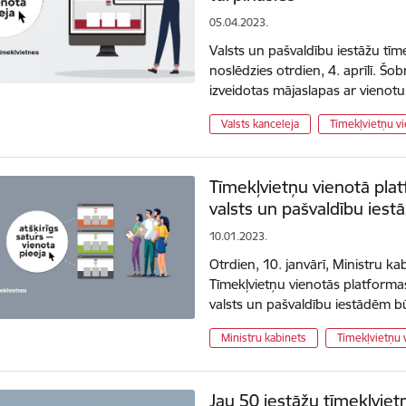
05.04.2023.
Valsts un pašvaldību iestāžu tīm
noslēdzies otrdien, 4. aprīlī. Šo
izveidotas mājaslapas ar vienotu
Valsts kanceleja
Tīmekļvietņu v
Tīmekļvietņu vienotā pla
valsts un pašvaldību iest
10.01.2023.
Otrdien, 10. janvārī, Ministru ka
Tīmekļvietņu vienotās platformas
valsts un pašvaldību iestādēm 
Ministru kabinets
Tīmekļvietņu 
Jau 50 iestāžu tīmekļviet