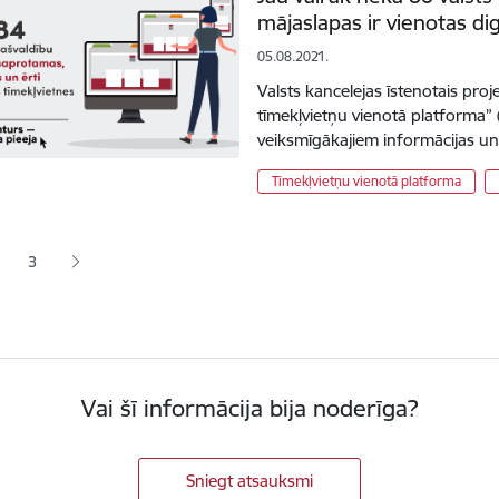
mājaslapas ir vienotas dig
05.08.2021.
Valsts kancelejas īstenotais proj
tīmekļvietņu vienotā platforma” 
veiksmīgākajiem informācijas u
Tīmekļvietņu vienotā platforma
ana
3
jā lapa
pa
Lapa
Vai šī informācija bija noderīga?
Sniegt atsauksmi