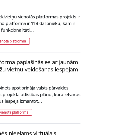
ekļvietņu vienotās platformas projekts ir
brīd platformā ir 119 dalībnieku, kam ir
 funkcionalitāti…
ienotā platforma
tforma paplašināsies ar jaunām
āžu vietņu veidošanas iespējām
binets apstiprināja valsts pārvaldes
 projekta attīstības plānu, kura ietvaros
būs iespēja izmantot…
vienotā platforma
nēs pieejams virtuālais