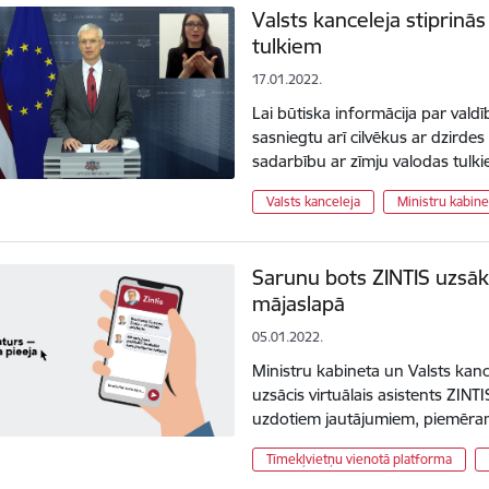
Valsts kanceleja stiprinā
tulkiem
17.01.2022.
Lai būtiska informācija par val
sasniegtu arī cilvēkus ar dzirdes
sadarbību ar zīmju valodas tul
Valsts kanceleja
Ministru kabine
Sarunu bots ZINTIS uzsāk
mājaslapā
05.01.2022.
Ministru kabineta un Valsts kan
uzsācis virtuālais asistents ZINT
uzdotiem jautājumiem, piemēra
Tīmekļvietņu vienotā platforma