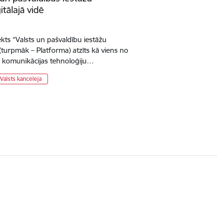
itālajā vidē
ekts “Valsts un pašvaldību iestāžu
(turpmāk – Platforma) atzīts kā viens no
n komunikācijas tehnoloģiju…
Valsts kanceleja