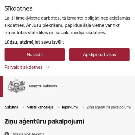
Pāriet uz lapas saturu
Sīkdatnes
Spied
lai meklētu
Enter
Lai šī tīmekļvietne darbotos, tā izmanto obligāti nepieciešamās
sīkdatnes. Ar Jūsu piekrišanu papildus šajā vietnē var tikt
izmantotas statistikas un sociālo mediju sīkdatnes.
Lūdzu, atzīmējiet savu izvēli:
Noraidīt
Apstiprināt visas
Pārvaldīt sīkdatnes
Sākums
Valsts kanceleja
Iepirkumi
Ziņu aģentūru pakalpojumi
Ziņu aģentūru pakalpojumi
Atskaņot tekstu