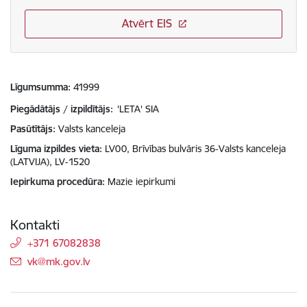
Atvērt EIS
Līgumsumma
41999
Piegādātājs / izpildītājs:
'LETA' SIA
Pasūtītājs
Valsts kanceleja
Līguma izpildes vieta
LV00, Brīvības bulvāris 36-Valsts kanceleja
(LATVIJA), LV-1520
Iepirkuma procedūra
Mazie iepirkumi
Kontakti
+371 67082838
E-pasts:
vk@mk.gov.lv