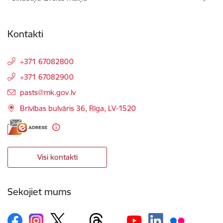
Kontakti
+371 67082800
+371 67082900
E-pasts:
pasts@mk.gov.lv
Brīvības bulvāris 36, Rīga, LV-1520
Visi kontakti
Sekojiet mums