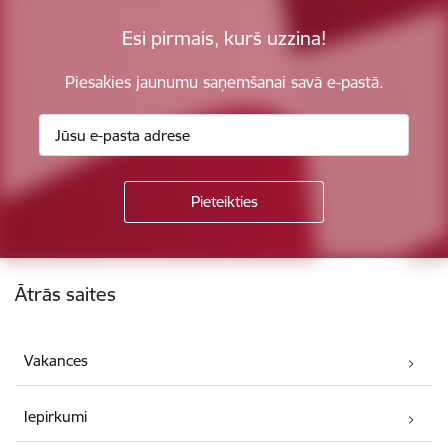
Esi pirmais, kurš uzzina!
Piesakies jaunumu saņemšanai savā e-pastā.
Kājene
Ātrās saites
Vakances
Iepirkumi