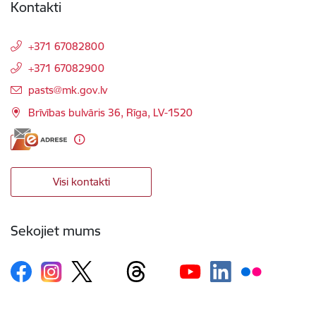
Kontakti
+371 67082800
+371 67082900
E-pasts:
pasts@mk.gov.lv
Brīvības bulvāris 36, Rīga, LV-1520
Visi kontakti
Sekojiet mums