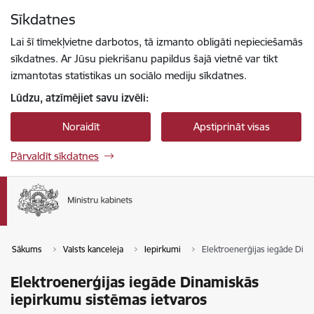
Pāriet uz lapas saturu
Sīkdatnes
Spied
lai meklētu
Enter
Lai šī tīmekļvietne darbotos, tā izmanto obligāti nepieciešamās
sīkdatnes. Ar Jūsu piekrišanu papildus šajā vietnē var tikt
izmantotas statistikas un sociālo mediju sīkdatnes.
Lūdzu, atzīmējiet savu izvēli:
Noraidīt
Apstiprināt visas
Pārvaldīt sīkdatnes
Sākums
Valsts kanceleja
Iepirkumi
Elektroenerģijas iegāde Dina
Elektroenerģijas iegāde Dinamiskās
iepirkumu sistēmas ietvaros