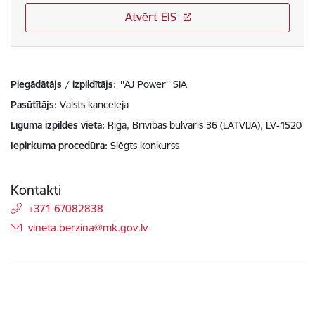
Atvērt EIS
Piegādātājs / izpildītājs:
''AJ Power'' SIA
Pasūtītājs
Valsts kanceleja
Līguma izpildes vieta
Rīga, Brīvības bulvāris 36 (LATVIJA), LV-1520
Iepirkuma procedūra
Slēgts konkurss
Kontakti
+371 67082838
E-pasts:
vineta.berzina@mk.gov.lv