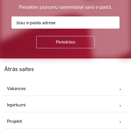
Piesakies jaunumu saņemšanai savā e-pastā.
Kājene
Ātrās saites
Vakances
Iepirkumi
Projekti