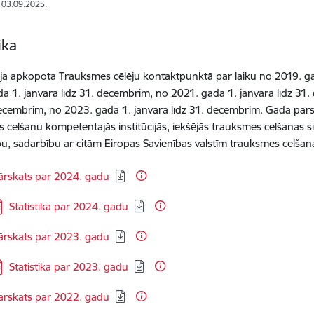
: 03.09.2025.
ika
ja apkopota Trauksmes cēlēju kontaktpunktā par laiku no 2019. ga
a 1. janvāra līdz 31. decembrim, no 2021. gada 1. janvāra līdz 31
decembrim, no 2023. gada 1. janvāra līdz 31. decembrim.
Gada pārsk
 celšanu kompetentajās institūcijās, iekšējās trauksmes celšanas si
bu, sadarbību ar citām Eiropas Savienības valstīm trauksmes celša
elādēt:
ārskats par 2024. gadu
jupielādēt:
Statistika par 2024. gadu
elādēt:
ārskats par 2023. gadu
jupielādēt:
Statistika par 2023. gadu
elādēt:
ārskats par 2022. gadu