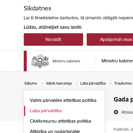
Pāriet uz lapas saturu
Sīkdatnes
Lai šī tīmekļvietne darbotos, tā izmanto obligāti nepiec
Lūdzu, atzīmējiet savu izvēli:
Noraidīt
Apstiprināt visas
Ministru kabine
Sākums
Valsts kanceleja
Laba pārvaldība
Trauksmes 
Gada p
Valsts pārvaldes attīstības politika
Laba pārvaldība
Atska
Cilvēkresursu attīstības politika
Publicēts: 
Atlīdzība un nodarbinātie