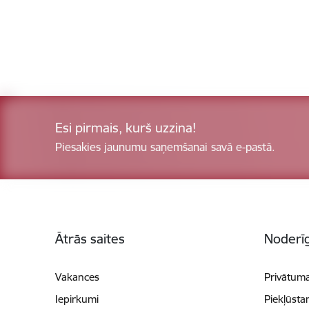
Esi pirmais, kurš uzzina!
Piesakies jaunumu saņemšanai savā e-pastā.
Kājene
Ātrās saites
Noderīg
Vakances
Privātuma
Iepirkumi
Piekļūsta