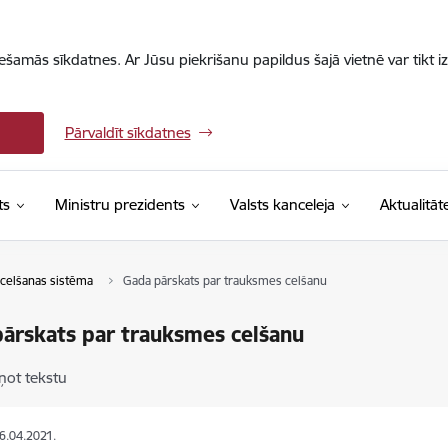
iešamās sīkdatnes. Ar Jūsu piekrišanu papildus šajā vietnē var tikt i
Pārvaldīt sīkdatnes
ts
Ministru prezidents
Valsts kanceleja
Aktualitāt
celšanas sistēma
Gada pārskats par trauksmes celšanu
ārskats par trauksmes celšanu
ņot tekstu
26.04.2021.