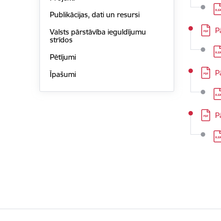
Le
Publikācijas, dati un resursi
Lejupi
P
Valsts pārstāvība ieguldījumu
strīdos
Le
Pētījumi
Lejupi
P
Īpašumi
Le
Lejupi
P
Le