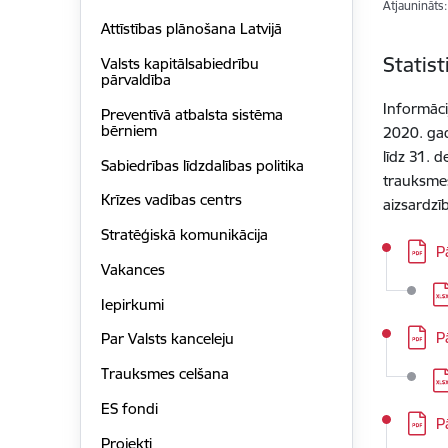
Atjaunināts
Attīstības plānošana Latvijā
Statist
Valsts kapitālsabiedrību
pārvaldība
Informāci
Preventīvā atbalsta sistēma
bērniem
2020. gad
līdz 31. 
Sabiedrības līdzdalības politika
trauksmes
Krīzes vadības centrs
aizsardzī
Stratēģiskā komunikācija
Lejupi
P
Vakances
Le
Iepirkumi
Lejupi
P
Par Valsts kanceleju
Trauksmes celšana
Le
ES fondi
Lejupi
P
Projekti