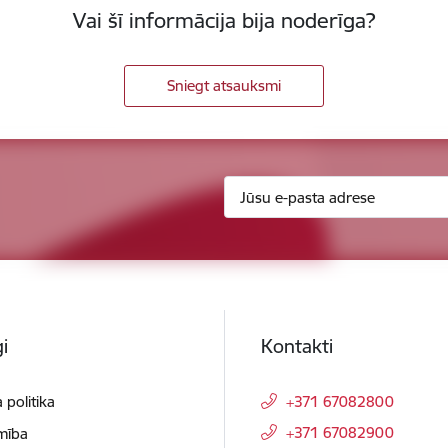
Vai šī informācija bija noderīga?
Sniegt atsauksmi
i
Kontakti
 politika
+371 67082800
+371 67082900
mība