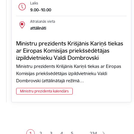
Laiks
9.00–10.00
Atrašanās vieta
attālināti
Ministru prezidents Krišjānis Kariņš tiekas
ar Eiropas Komisijas priekšsēdētājas
izpildvietnieku Valdi Dombrovski
Ministru prezidents Krišjānis Kariņš tiekas ar Eiropas
Komisijas priekšsēdētājas izpildvietnieku Valdi
Dombrovski (attālinātajā režīmā…
Ministru prezidenta kalendārs
Lapošana
…
1
2
3
4
5
234