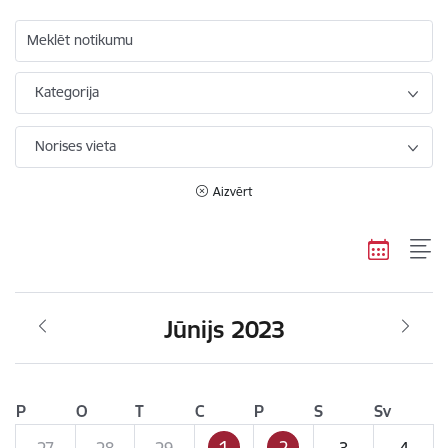
Meklēt notikumu
Kategorija
Norises vieta
Aizvērt
Jūnijs 2023
P
O
T
C
P
S
Sv
1
2
27
28
29
3
4