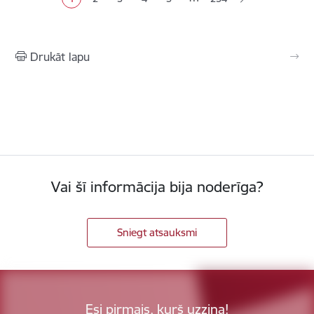
Pašreizējā lapa
Lapa
Lapa
Lapa
Lapa
Drukāt lapu
Vai šī informācija bija noderīga?
Sniegt atsauksmi
Esi pirmais, kurš uzzina!