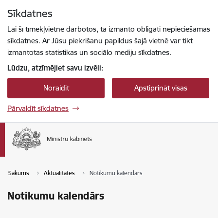
Pāriet uz lapas saturu
Sīkdatnes
Spied
lai meklētu
Enter
Lai šī tīmekļvietne darbotos, tā izmanto obligāti nepieciešamās
sīkdatnes. Ar Jūsu piekrišanu papildus šajā vietnē var tikt
izmantotas statistikas un sociālo mediju sīkdatnes.
Lūdzu, atzīmējiet savu izvēli:
Noraidīt
Apstiprināt visas
Pārvaldīt sīkdatnes
Sākums
Aktualitātes
Notikumu kalendārs
Notikumu kalendārs