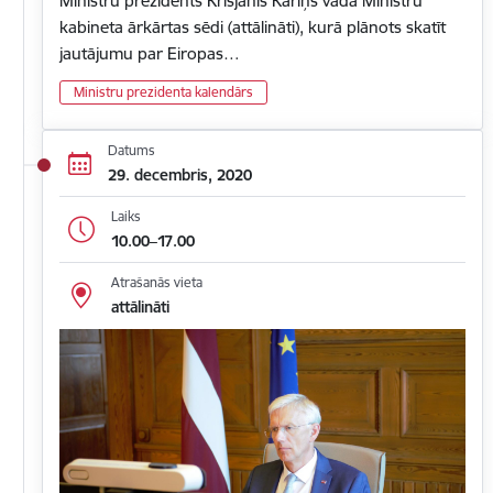
Ministru prezidents Krišjānis Kariņš vada Ministru
kabineta ārkārtas sēdi (attālināti), kurā plānots skatīt
jautājumu par Eiropas…
Ministru prezidenta kalendārs
Datums
29. decembris, 2020
Laiks
10.00–17.00
Atrašanās vieta
attālināti