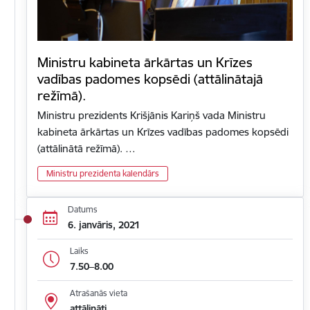
Ministru kabineta ārkārtas un Krīzes
vadības padomes kopsēdi (attālinātajā
režīmā).
Ministru prezidents Krišjānis Kariņš vada Ministru
kabineta ārkārtas un Krīzes vadības padomes kopsēdi
(attālinātā režīmā). …
Ministru prezidenta kalendārs
Datums
6. janvāris, 2021
Laiks
7.50–8.00
Atrašanās vieta
attālināti