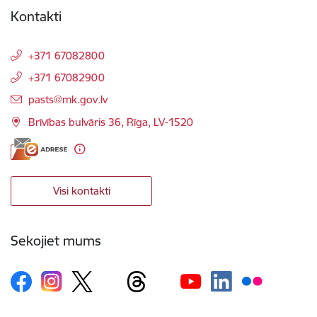
Kontakti
+371 67082800
+371 67082900
E-pasts:
pasts@mk.gov.lv
Brīvības bulvāris 36, Rīga, LV-1520
Visi kontakti
Sekojiet mums