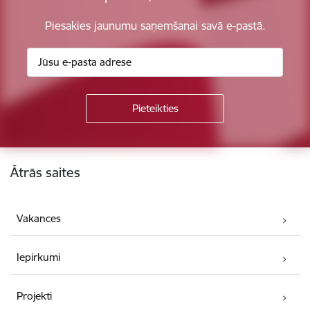
Piesakies jaunumu saņemšanai savā e-pastā.
Kājene
Ātrās saites
Vakances
Iepirkumi
Projekti