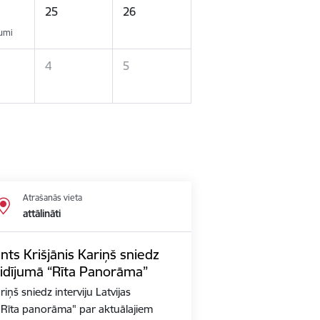
25
26
kumi
4
5
Atrašanās vieta
attālināti
nts Krišjānis Kariņš sniedz
aidījumā “Rīta Panorāma”
iņš sniedz interviju Latvijas
ā "Rīta panorāma" par aktuālajiem