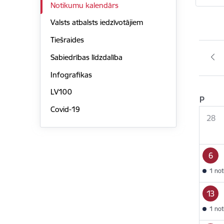
Notikumu kalendārs
Valsts atbalsts iedzīvotājiem
Tiešraides
Sabiedrības līdzdalība
Infografikas
LV100
P
Covid-19
28
6
1 no
13
1 no