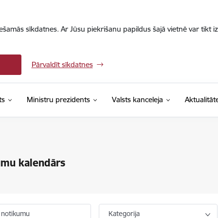
iešamās sīkdatnes. Ar Jūsu piekrišanu papildus šajā vietnē var tikt i
Pārvaldīt sīkdatnes
ts
Ministru prezidents
Valsts kanceleja
Aktualitāt
umu kalendārs
 notikumu
Kategorija