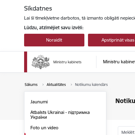
Pāriet uz lapas saturu
Sīkdatnes
Lai šī tīmekļvietne darbotos, tā izmanto obligāti nepiec
Lūdzu, atzīmējiet savu izvēli:
Noraidīt
Apstiprināt visas
Ministru kabine
Sākums
Aktualitātes
Notikumu kalendārs
Notik
Jaunumi
Atbalsts Ukrainai - підтримка
України
Foto un video
Meklēt