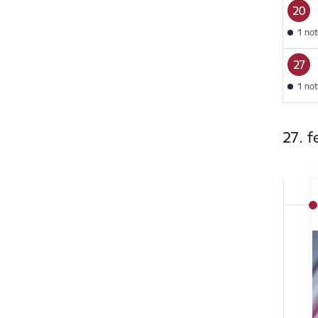
20
1 no
27
1 no
27. f