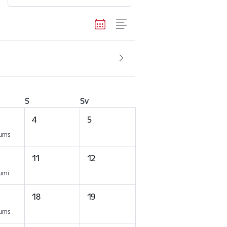
S
Sv
4
5
kums
11
12
kumi
18
19
kums