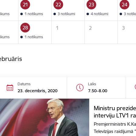
21
22
23
24
tikums
1 notikums
3 notikumi
4 notikumi
3 noti
28
1
2
3
tikums
1 notikums
ebruāris
Datums
Laiks
23. decembris, 2020
7.50–8.00
Ministru prezide
interviju LTV1 r
Premjerministrs K.Kar
Televīzijas raidījum