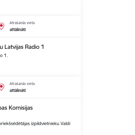
Atrašanās vieta
attālināti
u Latvijas Radio 1
io 1.
Atrašanās vieta
attālināti
opas Komisijas
priekšsēdētājas izpildvietnieku Valdi