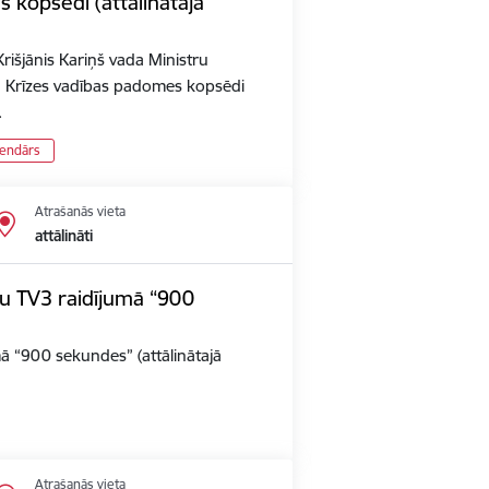
 kopsēdi (attālinātajā
rišjānis Kariņš vada Ministru
n Krīzes vadības padomes kopsēdi
…
lendārs
Atrašanās vieta
attālināti
iju TV3 raidījumā “900
umā “900 sekundes” (attālinātajā
Atrašanās vieta