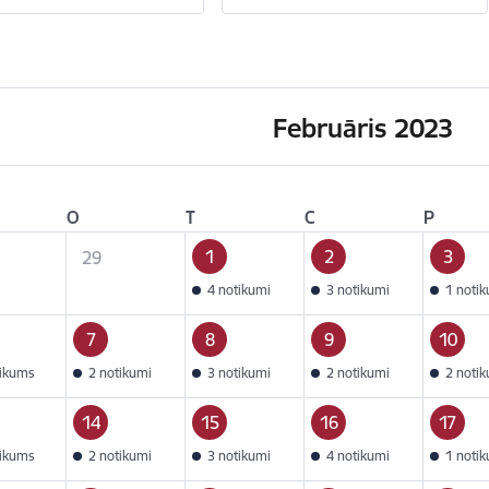
Februāris 2023
O
T
C
P
1
2
3
29
4 notikumi
3 notikumi
1 noti
7
8
9
10
tikums
2 notikumi
3 notikumi
2 notikumi
2 noti
14
15
16
17
tikums
2 notikumi
3 notikumi
4 notikumi
1 noti