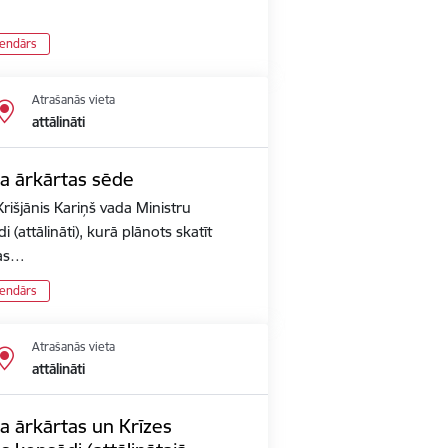
lendārs
Atrašanās vieta
attālināti
ta ārkārtas sēde
rišjānis Kariņš vada Ministru
 (attālināti), kurā plānots skatīt
pas…
lendārs
Atrašanās vieta
attālināti
a ārkārtas un Krīzes