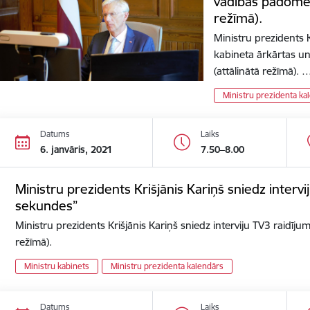
vadības padomes
režīmā).
Ministru prezidents K
kabineta ārkārtas u
(attālinātā režīmā). 
Ministru prezidenta ka
Datums
Laiks
6. janvāris, 2021
7.50–8.00
Ministru prezidents Krišjānis Kariņš sniedz interv
sekundes”
Ministru prezidents Krišjānis Kariņš sniedz interviju TV3 raidīj
režīmā).
Ministru kabinets
Ministru prezidenta kalendārs
Datums
Laiks