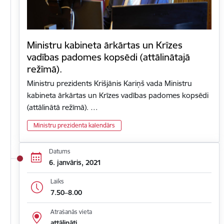
Ministru kabineta ārkārtas un Krīzes
vadības padomes kopsēdi (attālinātajā
režīmā).
Ministru prezidents Krišjānis Kariņš vada Ministru
kabineta ārkārtas un Krīzes vadības padomes kopsēdi
(attālinātā režīmā). …
Ministru prezidenta kalendārs
Datums
6. janvāris, 2021
Laiks
7.50–8.00
Atrašanās vieta
attālināti