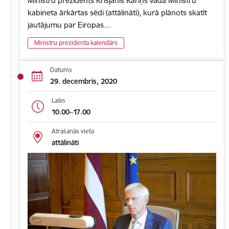
Ministru prezidents Krišjānis Kariņš vada Ministru
kabineta ārkārtas sēdi (attālināti), kurā plānots skatīt
jautājumu par Eiropas…
Ministru prezidenta kalendārs
Datums
29. decembris, 2020
Laiks
10.00–17.00
Atrašanās vieta
attālināti