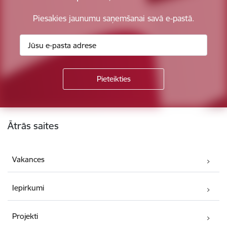
Piesakies jaunumu saņemšanai savā e-pastā.
Kājene
Ātrās saites
Vakances
Iepirkumi
Projekti