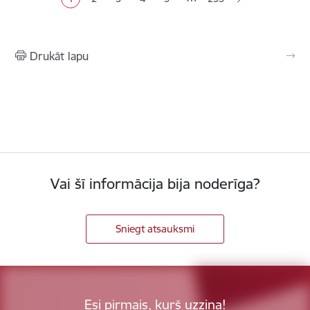
Pašreizējā lapa
Lapa
Lapa
Lapa
Lapa
Drukāt lapu
Vai šī informācija bija noderīga?
Sniegt atsauksmi
Esi pirmais, kurš uzzina!