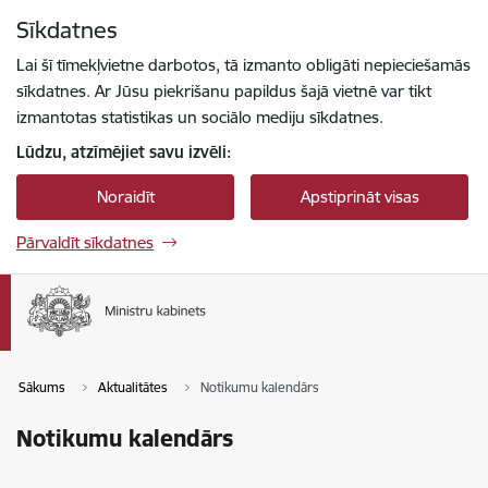
Pāriet uz lapas saturu
Sīkdatnes
Spied
lai meklētu
Enter
Lai šī tīmekļvietne darbotos, tā izmanto obligāti nepieciešamās
sīkdatnes. Ar Jūsu piekrišanu papildus šajā vietnē var tikt
izmantotas statistikas un sociālo mediju sīkdatnes.
Lūdzu, atzīmējiet savu izvēli:
Noraidīt
Apstiprināt visas
Pārvaldīt sīkdatnes
Sākums
Aktualitātes
Notikumu kalendārs
Notikumu kalendārs