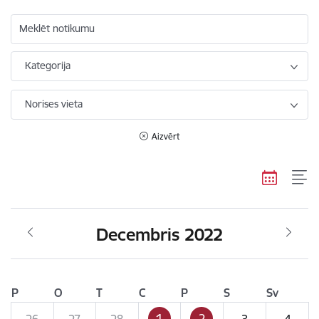
Meklēt notikumu
Kategorija
Norises vieta
Aizvērt
Decembris 2022
P
O
T
C
P
S
Sv
1
2
26
27
28
3
4