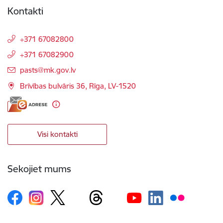
Kontakti
+371 67082800
+371 67082900
E-pasts:
pasts@mk.gov.lv
Brīvības bulvāris 36, Rīga, LV-1520
Visi kontakti
Sekojiet mums