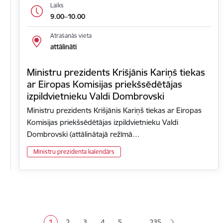
Laiks
9.00–10.00
Atrašanās vieta
attālināti
Ministru prezidents Krišjānis Kariņš tiekas
ar Eiropas Komisijas priekšsēdētājas
izpildvietnieku Valdi Dombrovski
Ministru prezidents Krišjānis Kariņš tiekas ar Eiropas
Komisijas priekšsēdētājas izpildvietnieku Valdi
Dombrovski (attālinātajā režīmā…
Ministru prezidenta kalendārs
Lapošana
…
1
2
3
4
5
235