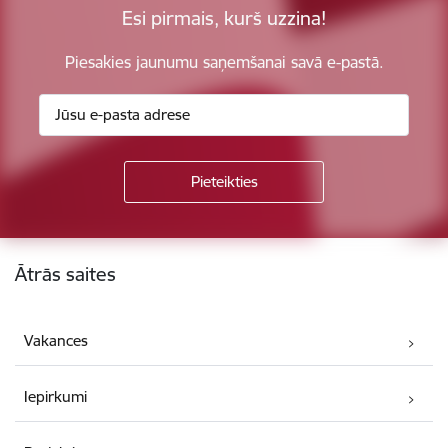
Esi pirmais, kurš uzzina!
Piesakies jaunumu saņemšanai savā e-pastā.
Kājene
Ātrās saites
Vakances
Iepirkumi