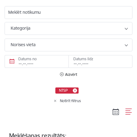
Meklēt notikumu
Kategorija
Norises vieta
Datums no
Datums līdz
Aizvērt
NTSP
Notīrīt filtrus
Meklēšanas rezultāts: