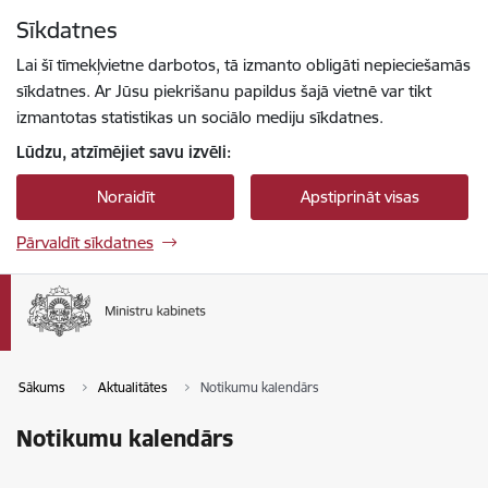
Pāriet uz lapas saturu
Sīkdatnes
Spied
lai meklētu
Enter
Lai šī tīmekļvietne darbotos, tā izmanto obligāti nepieciešamās
sīkdatnes. Ar Jūsu piekrišanu papildus šajā vietnē var tikt
izmantotas statistikas un sociālo mediju sīkdatnes.
Lūdzu, atzīmējiet savu izvēli:
Noraidīt
Apstiprināt visas
Pārvaldīt sīkdatnes
Sākums
Aktualitātes
Notikumu kalendārs
Notikumu kalendārs