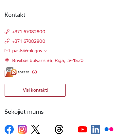
Kontakti
+371 67082800
+371 67082900
E-pasts:
pasts@mk.gov.lv
Brīvības bulvāris 36, Rīga, LV-1520
Visi kontakti
Sekojiet mums