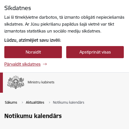
Pāriet uz lapas saturu
Sīkdatnes
Spied
lai meklētu
Enter
Lai šī tīmekļvietne darbotos, tā izmanto obligāti nepieciešamās
sīkdatnes. Ar Jūsu piekrišanu papildus šajā vietnē var tikt
izmantotas statistikas un sociālo mediju sīkdatnes.
Lūdzu, atzīmējiet savu izvēli:
Noraidīt
Apstiprināt visas
Pārvaldīt sīkdatnes
Sākums
Aktualitātes
Notikumu kalendārs
Notikumu kalendārs