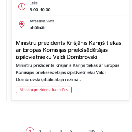
Laiks
9.00–10.00
Atrašanās vieta
attālināti
Ministru prezidents Krišjānis Kariņš tiekas
ar Eiropas Komisijas priekšsēdētājas
izpildvietnieku Valdi Dombrovski
Ministru prezidents Krišjānis Kariņš tiekas ar Eiropas
Komisijas priekšsēdētājas izpildvietnieku Valdi
Dombrovski (attālinātajā režīmā…
Ministru prezidenta kalendārs
Lapošana
…
1
2
3
4
5
235