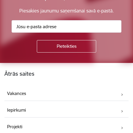
Piesakies jaunumu saņemšanai savā e-pastā.
Kājene
Ātrās saites
Vakances
Iepirkumi
Projekti