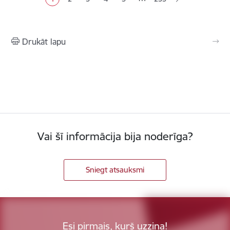
Pašreizējā lapa
Lapa
Lapa
Lapa
Lapa
Drukāt lapu
Vai šī informācija bija noderīga?
Sniegt atsauksmi
Esi pirmais, kurš uzzina!