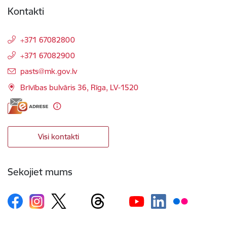
Kontakti
+371 67082800
+371 67082900
E-pasts:
pasts@mk.gov.lv
Brīvības bulvāris 36, Rīga, LV-1520
Visi kontakti
Sekojiet mums