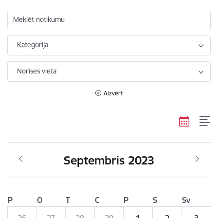
Meklēt notikumu
Kategorija
Norises vieta
Aizvērt
Septembris 2023
P
O
T
C
P
S
Sv
26
27
28
29
1
2
3