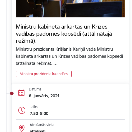
Ministru kabineta ārkārtas un Krīzes
vadības padomes kopsēdi (attālinātajā
režīmā).
Ministru prezidents Krišjānis Kariņš vada Ministru
kabineta ārkārtas un Krīzes vadības padomes kopsēdi
(attālinātā režīmā). …
Ministru prezidenta kalendārs
Datums
6. janvāris, 2021
Laiks
7.50–8.00
Atrašanās vieta
attālināti