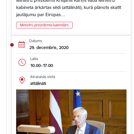
Ministru prezidents Krišjānis Kariņš vada Ministru
kabineta ārkārtas sēdi (attālināti), kurā plānots skatīt
jautājumu par Eiropas…
Ministru prezidenta kalendārs
Datums
29. decembris, 2020
Laiks
10.00–17.00
Atrašanās vieta
attālināti