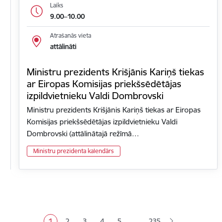
Laiks
9.00–10.00
Atrašanās vieta
attālināti
Ministru prezidents Krišjānis Kariņš tiekas
ar Eiropas Komisijas priekšsēdētājas
izpildvietnieku Valdi Dombrovski
Ministru prezidents Krišjānis Kariņš tiekas ar Eiropas
Komisijas priekšsēdētājas izpildvietnieku Valdi
Dombrovski (attālinātajā režīmā…
Ministru prezidenta kalendārs
Lapošana
…
1
2
3
4
5
235