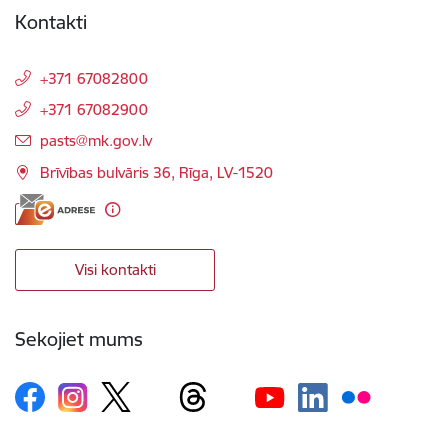
Kontakti
+371 67082800
+371 67082900
E-pasts:
pasts@mk.gov.lv
Brīvības bulvāris 36, Rīga, LV-1520
Visi kontakti
Sekojiet mums