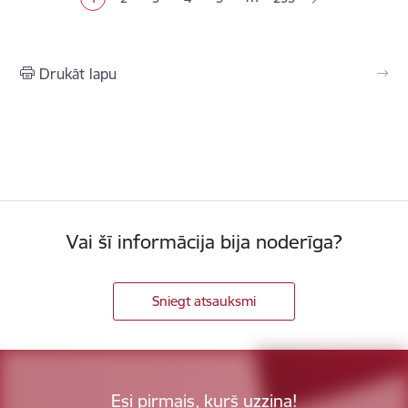
Pašreizējā lapa
Lapa
Lapa
Lapa
Lapa
Drukāt lapu
Vai šī informācija bija noderīga?
Sniegt atsauksmi
Esi pirmais, kurš uzzina!