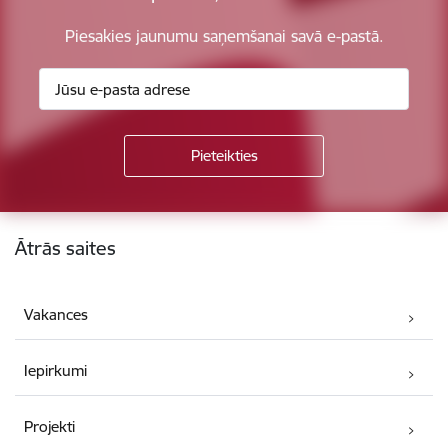
Piesakies jaunumu saņemšanai savā e-pastā.
Kājene
Ātrās saites
Vakances
Iepirkumi
Projekti