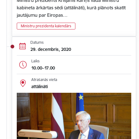
Ministru prezidents Krišjānis Kariņš vada Ministru
kabineta ārkārtas sēdi (attālināti), kurā plānots skatīt
jautājumu par Eiropas…
Ministru prezidenta kalendārs
Datums
29. decembris, 2020
Laiks
10.00–17.00
Atrašanās vieta
attālināti