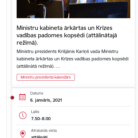
Ministru kabineta ārkārtas un Krīzes
vadības padomes kopsēdi (attālinātajā
režīmā).
Ministru prezidents Krišjānis Kariņš vada Ministru
kabineta ārkārtas un Krīzes vadības padomes kopsēdi
(attālinātā režīmā). …
Ministru prezidenta kalendārs
Datums
6. janvāris, 2021
Laiks
7.50–8.00
Atrašanās vieta
attālināti