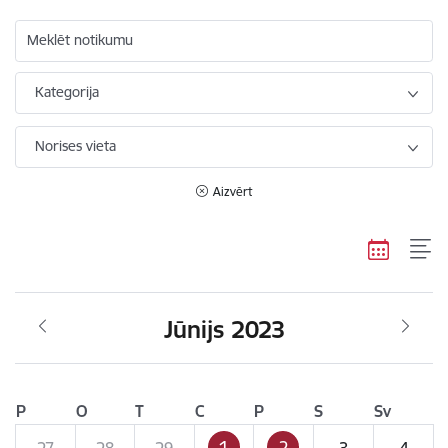
Meklēt notikumu
Kategorija
Norises vieta
Aizvērt
Jūnijs 2023
P
O
T
C
P
S
Sv
1
2
27
28
29
3
4