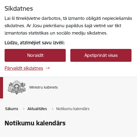
Pāriet uz lapas saturu
Sīkdatnes
Spied
lai meklētu
Enter
Lai šī tīmekļvietne darbotos, tā izmanto obligāti nepieciešamās
sīkdatnes. Ar Jūsu piekrišanu papildus šajā vietnē var tikt
izmantotas statistikas un sociālo mediju sīkdatnes.
Lūdzu, atzīmējiet savu izvēli:
Noraidīt
Apstiprināt visas
Pārvaldīt sīkdatnes
Sākums
Aktualitātes
Notikumu kalendārs
Notikumu kalendārs