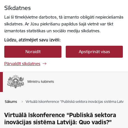
Pāriet uz lapas saturu
Sīkdatnes
Spied
lai meklētu
Enter
Lai šī tīmekļvietne darbotos, tā izmanto obligāti nepieciešamās
sīkdatnes. Ar Jūsu piekrišanu papildus šajā vietnē var tikt
izmantotas statistikas un sociālo mediju sīkdatnes.
Lūdzu, atzīmējiet savu izvēli:
Noraidīt
Apstiprināt visas
Pārvaldīt sīkdatnes
Sākums
Virtuālā īskonference “Publiskā sektora inovācijas sistēma Latvijā
Virtuālā īskonference “Publiskā sektora
inovācijas sistēma Latvijā: Quo vadis?”