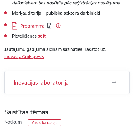
dalībniekiem tiks nosūtīta pēc reģistrācijas noslēguma
Mērķauditorija
– publiskā sektora darbinieki
Lejupielādēt:
Programma
Pieteikšanās
šeit
Jautājumu gadījumā aicinām sazināties, rakstot uz:
inovacija@mk.gov.lv
Inovācijas laboratorija
Saistītas tēmas
Notikumi:
Valsts kanceleja