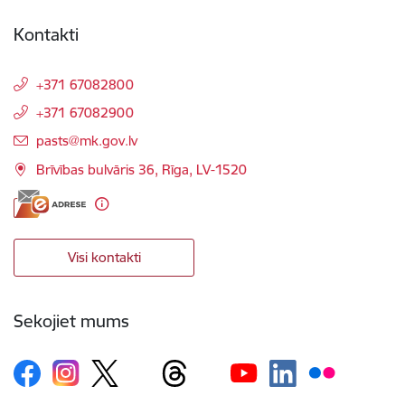
Kontakti
+371 67082800
+371 67082900
E-pasts:
pasts@mk.gov.lv
Brīvības bulvāris 36, Rīga, LV-1520
Visi kontakti
Sekojiet mums