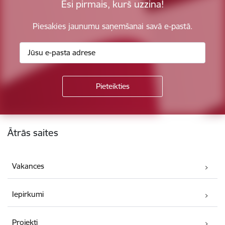
Esi pirmais, kurš uzzina!
Piesakies jaunumu saņemšanai savā e-pastā.
Kājene
Ātrās saites
Vakances
Iepirkumi
Projekti