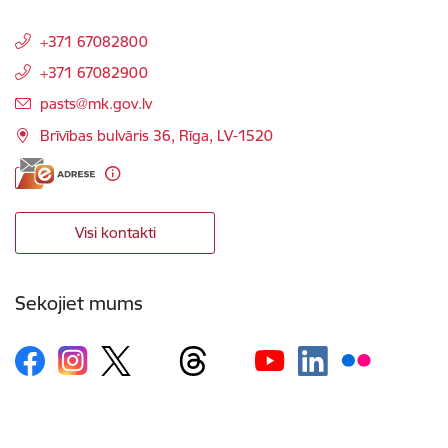
+371 67082800
+371 67082900
E-pasts:
pasts@mk.gov.lv
Brīvības bulvāris 36, Rīga, LV-1520
Visi kontakti
Sekojiet mums