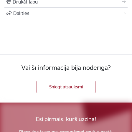
Drukāt lapu
Dalīties
Vai šī informācija bija noderīga?
Sniegt atsauksmi
Esi pirmais, kurš uzzina!
Piesakies jaunumu saņemšanai savā e-pastā.