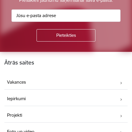
Kājene
Ātrās saites
Vakances
Iepirkumi
Projekti
Foto un video