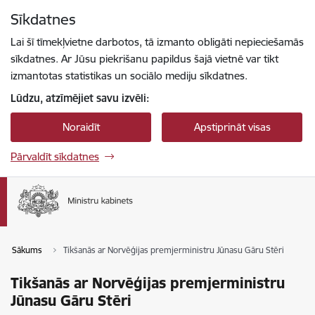
Pāriet uz lapas saturu
Sīkdatnes
Spied
lai meklētu
Enter
Lai šī tīmekļvietne darbotos, tā izmanto obligāti nepieciešamās
sīkdatnes. Ar Jūsu piekrišanu papildus šajā vietnē var tikt
izmantotas statistikas un sociālo mediju sīkdatnes.
Lūdzu, atzīmējiet savu izvēli:
Noraidīt
Apstiprināt visas
Pārvaldīt sīkdatnes
Sākums
Tikšanās ar Norvēģijas premjerministru Jūnasu Gāru Stēri
Tikšanās ar Norvēģijas premjerministru
Jūnasu Gāru Stēri