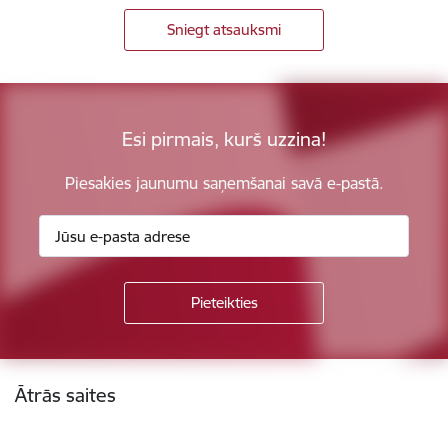
Sniegt atsauksmi
Esi pirmais, kurš uzzina!
Piesakies jaunumu saņemšanai savā e-pastā.
Kājene
Ātrās saites