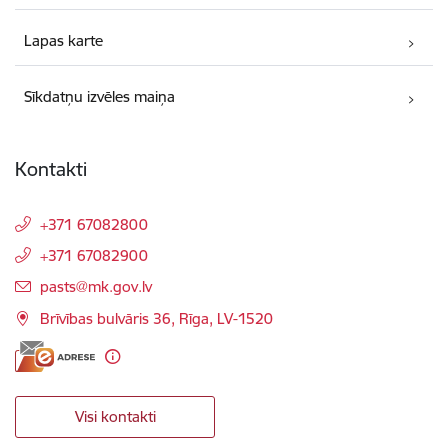
Lapas karte
Sīkdatņu izvēles maiņa
Kontakti
+371 67082800
+371 67082900
E-pasts:
pasts@mk.gov.lv
Brīvības bulvāris 36, Rīga, LV-1520
Visi kontakti