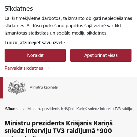
Pāriet uz lapas saturu
Sīkdatnes
Spied
lai meklētu
Enter
Lai šī tīmekļvietne darbotos, tā izmanto obligāti nepieciešamās
sīkdatnes. Ar Jūsu piekrišanu papildus šajā vietnē var tikt
izmantotas statistikas un sociālo mediju sīkdatnes.
Lūdzu, atzīmējiet savu izvēli:
Noraidīt
Apstiprināt visas
Pārvaldīt sīkdatnes
Sākums
Ministru prezidents Krišjānis Kariņš sniedz interviju TV3 raidīju
Ministru prezidents Krišjānis Kariņš
sniedz interviju TV3 raidījumā “900