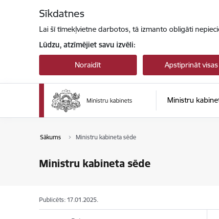
Pāriet uz lapas saturu
Sīkdatnes
Lai šī tīmekļvietne darbotos, tā izmanto obligāti nepiec
Lūdzu, atzīmējiet savu izvēli:
Noraidīt
Apstiprināt visas
Ministru kabine
Sākums
Ministru kabineta sēde
Ministru kabineta sēde
Publicēts: 17.01.2025.