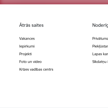
Kājene
Ātrās saites
Noderīg
Vakances
Privātuma
Iepirkumi
Piekļūsta
Projekti
Lapas kar
Foto un video
Sīkdatņu 
Krīzes vadības centrs