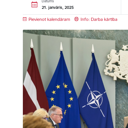
Datums
21. janvāris, 2025
Pievienot kalendāram
Info: Darba kārtība