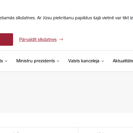
iešamās sīkdatnes. Ar Jūsu piekrišanu papildus šajā vietnē var tikt i
Pārvaldīt sīkdatnes
ts
Ministru prezidents
Valsts kanceleja
Aktualitāt