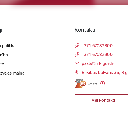
i
Kontakti
 politika
+371 67082800
+371 67082900
mība
E-pasts:
pasts@mk.gov.lv
te
Brīvības bulvāris 36, Rī
izvēles maiņa
Visi kontakti