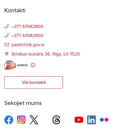
Kontakti
+371 67082800
+371 67082900
E-pasts:
pasts@mk.gov.lv
Brīvības bulvāris 36, Rīga, LV-1520
Visi kontakti
Sekojiet mums