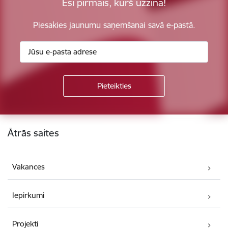
Esi pirmais, kurš uzzina!
Piesakies jaunumu saņemšanai savā e-pastā.
Kājene
Ātrās saites
Vakances
Iepirkumi
Projekti