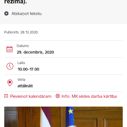
režīmā).
Atskaņot tekstu
Publicēts: 28.12.2020.
Datums
29. decembris, 2020
Laiks
10.00–17.00
Vieta
attālināti
Pievienot kalendāram
Info: MK sēdes darba kārtība