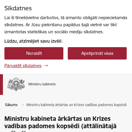
Pāriet uz lapas saturu
Sīkdatnes
Spied
lai meklētu
Enter
Lai šī tīmekļvietne darbotos, tā izmanto obligāti nepieciešamās
sīkdatnes. Ar Jūsu piekrišanu papildus šajā vietnē var tikt
izmantotas statistikas un sociālo mediju sīkdatnes.
Lūdzu, atzīmējiet savu izvēli:
Noraidīt
Apstiprināt visas
Pārvaldīt sīkdatnes
Sākums
Ministru kabineta ārkārtas un Krīzes vadības padomes kopsēdi (att
Ministru kabineta ārkārtas un Krīzes
vadības padomes kopsēdi (attālinātajā