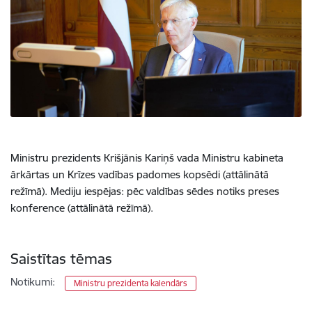
Ministru prezidents Krišjānis Kariņš vada Ministru kabineta
ārkārtas un Krīzes vadības padomes kopsēdi (attālinātā
režīmā). Mediju iespējas: pēc valdības sēdes notiks preses
konference (attālinātā režīmā).
Saistītas tēmas
Notikumi:
Ministru prezidenta kalendārs