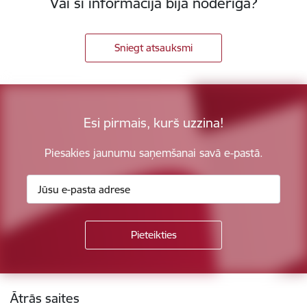
Vai šī informācija bija noderīga?
Sniegt atsauksmi
Esi pirmais, kurš uzzina!
Piesakies jaunumu saņemšanai savā e-pastā.
Kājene
Ātrās saites