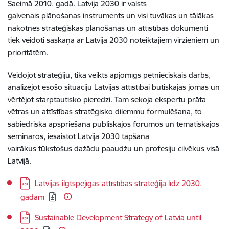
Saeimā 2010. gadā. Latvija 2030 ir valsts
galvenais plānošanas instruments un visi tuvākas un tālākas
nākotnes stratēģiskās plānošanas un attīstības dokumenti
tiek veidoti saskaņā ar Latvija 2030 noteiktajiem virzieniem un
prioritātēm.
Veidojot stratēģiju, tika veikts apjomīgs pētnieciskais darbs,
analizējot esošo situāciju Latvijas attīstībai būtiskajās jomās un
vērtējot starptautisko pieredzi. Tam sekoja ekspertu prāta
vētras un attīstības stratēģisko dilemmu formulēšana, to
sabiedriskā apspriešana publiskajos forumos un tematiskajos
semināros, iesaistot Latvija 2030 tapšanā
vairākus tūkstošus dažādu paaudžu un profesiju cilvēkus visā
Latvijā.
Lejupielādēt:
Latvijas ilgtspējīgas attīstības stratēģija līdz 2030.
gadam
Lejupielādēt:
Sustainable Development Strategy of Latvia until