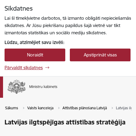
Pāriet uz lapas saturu
Sīkdatnes
Spied
lai meklētu
Enter
Lai šī tīmekļvietne darbotos, tā izmanto obligāti nepieciešamās
sīkdatnes. Ar Jūsu piekrišanu papildus šajā vietnē var tikt
izmantotas statistikas un sociālo mediju sīkdatnes.
Lūdzu, atzīmējiet savu izvēli:
Noraidīt
Apstiprināt visas
Pārvaldīt sīkdatnes
Sākums
Valsts kanceleja
Attīstības plānošana Latvijā
Latvijas ilgt
Latvijas ilgtspējīgas attīstības stratēģija