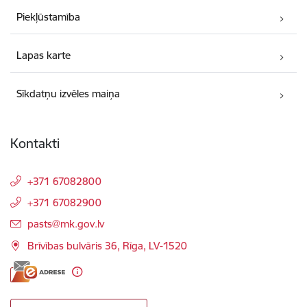
Piekļūstamība
Lapas karte
Sīkdatņu izvēles maiņa
Kontakti
+371 67082800
+371 67082900
E-pasts:
pasts@mk.gov.lv
Brīvības bulvāris 36, Rīga, LV-1520