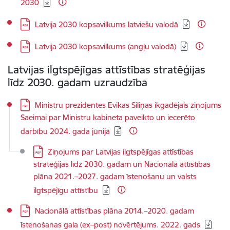
2030
Lejupielādēt:
Latvija 2030 kopsavilkums latviešu valodā
Lejupielādēt:
Latvija 2030 kopsavilkums (angļu valodā)
Latvijas ilgtspējīgas attīstības stratēģijas
līdz 2030. gadam uzraudzība
Lejupielādēt:
Ministru prezidentes Evikas Siliņas ikgadējais ziņojums
Saeimai par Ministru kabineta paveikto un iecerēto
darbību 2024. gada jūnijā
Lejupielādēt:
Ziņojums par Latvijas ilgtspējīgas attīstības
stratēģijas līdz 2030. gadam un Nacionālā attīstības
plāna 2021.–2027. gadam īstenošanu un valsts
ilgtspējīgu attīstību
Lejupielādēt:
Nacionālā attīstības plāna 2014.–2020. gadam
īstenošanas gala (ex–post) novērtējums. 2022. gads