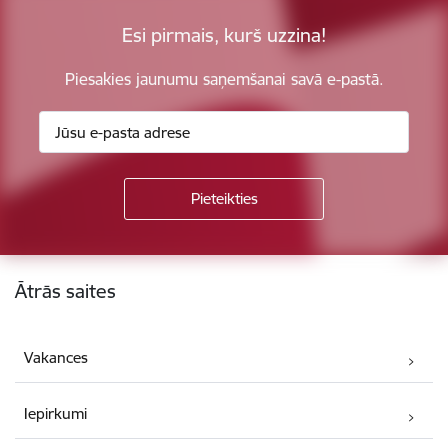
Esi pirmais, kurš uzzina!
Piesakies jaunumu saņemšanai savā e-pastā.
Kājene
Ātrās saites
Vakances
Iepirkumi