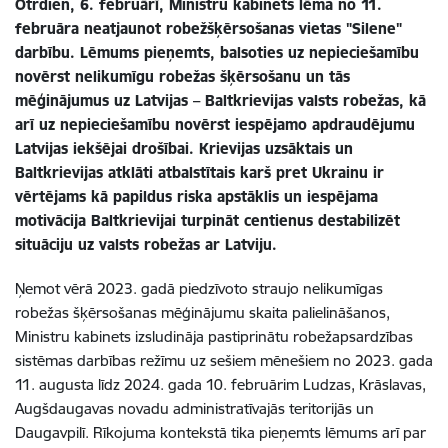
Otrdien, 6. februārī, Ministru kabinets lēma no 11.
februāra neatjaunot robežšķērsošanas vietas "Silene"
darbību. Lēmums pieņemts, balsoties uz nepieciešamību
novērst nelikumīgu robežas šķērsošanu un tās
mēģinājumus uz Latvijas – Baltkrievijas valsts robežas, kā
arī uz nepieciešamību novērst iespējamo apdraudējumu
Latvijas iekšējai drošībai. Krievijas uzsāktais un
Baltkrievijas atklāti atbalstītais karš pret Ukrainu ir
vērtējams kā papildus riska apstāklis un iespējama
motivācija Baltkrievijai turpināt centienus destabilizēt
situāciju uz valsts robežas ar Latviju.
Ņemot vērā 2023. gadā piedzīvoto straujo nelikumīgas
robežas šķērsošanas mēģinājumu skaita palielināšanos,
Ministru kabinets izsludināja pastiprinātu robežapsardzības
sistēmas darbības režīmu uz sešiem mēnešiem no 2023. gada
11. augusta līdz 2024. gada 10. februārim Ludzas, Krāslavas,
Augšdaugavas novadu administratīvajās teritorijās un
Daugavpilī. Rīkojuma kontekstā tika pieņemts lēmums arī par