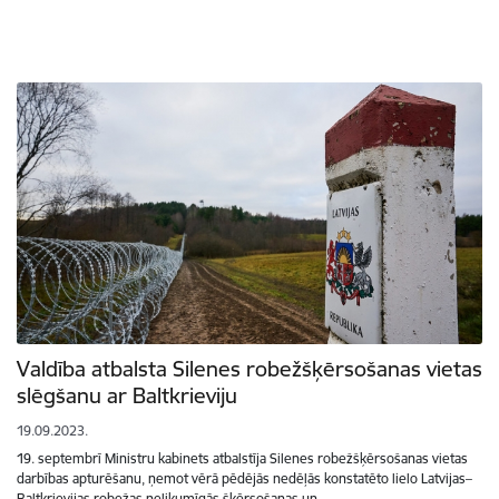
Valdība atbalsta Silenes robežšķērsošanas vietas
slēgšanu ar Baltkrieviju
19.09.2023.
19. septembrī Ministru kabinets atbalstīja Silenes robežšķērsošanas vietas
darbības apturēšanu, ņemot vērā pēdējās nedēļās konstatēto lielo Latvijas–
Baltkrievijas robežas nelikumīgās šķērsošanas un…