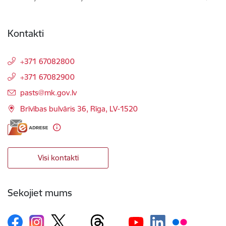
Kontakti
+371 67082800
+371 67082900
E-pasts:
pasts@mk.gov.lv
Brīvības bulvāris 36, Rīga, LV-1520
Visi kontakti
Sekojiet mums