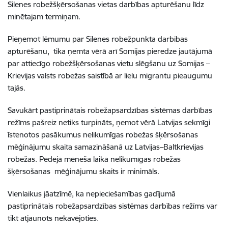
Silenes robežšķērsošanas vietas darbības apturēšanu līdz
minētajam termiņam.
Pieņemot lēmumu par Silenes robežpunkta darbības
apturēšanu, tika ņemta vērā arī Somijas pieredze jautājumā
par attiecīgo robežšķērsošanas vietu slēgšanu uz Somijas –
Krievijas valsts robežas saistībā ar lielu migrantu pieaugumu
tajās.
Savukārt pastiprinātais robežapsardzības sistēmas darbības
režīms pašreiz netiks turpināts, ņemot vērā Latvijas sekmīgi
īstenotos pasākumus nelikumīgas robežas šķērsošanas
mēģinājumu skaita samazināšanā uz Latvijas–Baltkrievijas
robežas. Pēdējā mēneša laikā nelikumīgas robežas
šķērsošanas mēģinājumu skaits ir minimāls.
Vienlaikus jāatzīmē, ka nepieciešamības gadījumā
pastiprinātais robežapsardzības sistēmas darbības režīms var
tikt atjaunots nekavējoties.