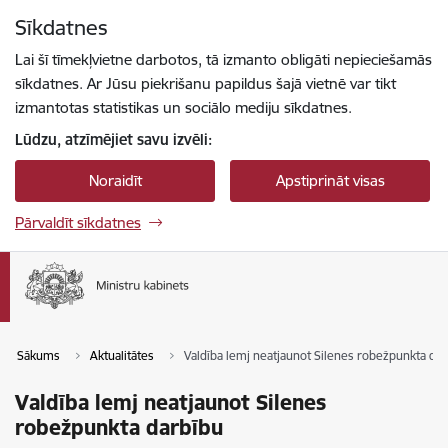
Pāriet uz lapas saturu
Sīkdatnes
Spied
lai meklētu
Enter
Lai šī tīmekļvietne darbotos, tā izmanto obligāti nepieciešamās
sīkdatnes. Ar Jūsu piekrišanu papildus šajā vietnē var tikt
izmantotas statistikas un sociālo mediju sīkdatnes.
Lūdzu, atzīmējiet savu izvēli:
Noraidīt
Apstiprināt visas
Pārvaldīt sīkdatnes
Sākums
Aktualitātes
Valdība lemj neatjaunot Silenes robežpunkta da
Valdība lemj neatjaunot Silenes
robežpunkta darbību