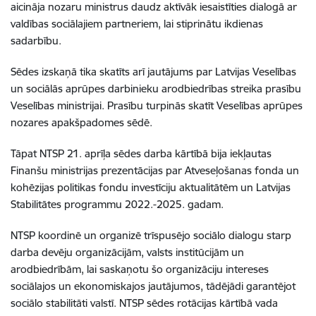
aicināja nozaru ministrus daudz aktīvāk iesaistīties dialogā ar
valdības sociālajiem partneriem, lai stiprinātu ikdienas
sadarbību.
Sēdes izskaņā tika skatīts arī jautājums par Latvijas Veselības
un sociālās aprūpes darbinieku arodbiedrības streika prasību
Veselības ministrijai. Prasību turpinās skatīt Veselības aprūpes
nozares apakšpadomes sēdē.
Tāpat NTSP 21. aprīļa sēdes darba kārtībā bija iekļautas
Finanšu ministrijas prezentācijas par Atveseļošanas fonda un
kohēzijas politikas fondu investīciju aktualitātēm un Latvijas
Stabilitātes programmu 2022.-2025. gadam.
NTSP koordinē un organizē trīspusējo sociālo dialogu starp
darba devēju organizācijām, valsts institūcijām un
arodbiedrībām, lai saskaņotu šo organizāciju intereses
sociālajos un ekonomiskajos jautājumos, tādējādi garantējot
sociālo stabilitāti valstī. NTSP sēdes rotācijas kārtībā vada