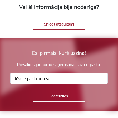
Vai šī informācija bija noderīga?
Sniegt atsauksmi
Esi pirmais, kurš uzzina!
Piesakies jaunumu saņemšanai savā e-pastā.
Kājene