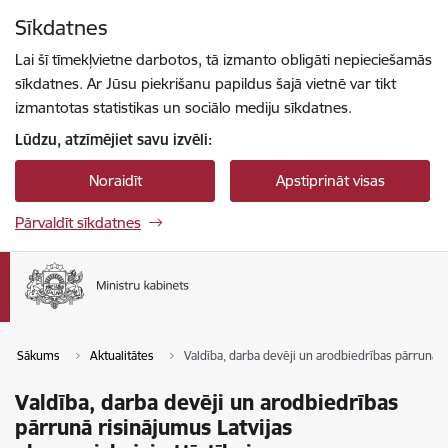
Pāriet uz lapas saturu
Sīkdatnes
Spied
lai meklētu
Enter
Lai šī tīmekļvietne darbotos, tā izmanto obligāti nepieciešamās
sīkdatnes. Ar Jūsu piekrišanu papildus šajā vietnē var tikt
izmantotas statistikas un sociālo mediju sīkdatnes.
Lūdzu, atzīmējiet savu izvēli:
Noraidīt
Apstiprināt visas
Pārvaldīt sīkdatnes
Sākums
Aktualitātes
Valdība, darba devēji un arodbiedrības pārrunā ri
Valdība, darba devēji un arodbiedrības
pārrunā risinājumus Latvijas