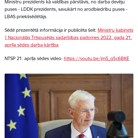
Ministru prezidents kā valdības pārstāvis, no darba devēju
puses - LDDK prezidents, savukārt no arodbiedrību puses -
LBAS priekšsēdētājs.
Sēdē prezentētā informācija ir publicēta šeit:
Ministru kabinets
| Nacionālās Trīspusējās sadarbības padomes 2022. gada 21.
aprīļa sēdes darba kārtība
NTSP 21. aprīļa sēdes video:
https://youtu.be/jmS_g5c6BKE