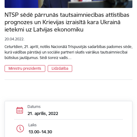
NTSP sēdē pārrunās tautsaimniecības attīstības
prognozes un Krievijas izraisītā kara Ukrainā
ietekmi uz Latvijas ekonomiku
20.04.2022.
Ceturtdien, 21. aprīlī, notiks Nacionālā Trīspusējās sadarbības padomes sēde,
kurā valdības pārstāvji un sociālie partneri skatīs vairākus tautsaimniecībai
būtiskus jautājumus. Sēdi šoreiz vadīs…
Ministru prezidents
Līdzdalība
Datums
21. aprīlis, 2022
Laiks
13.00–14.30