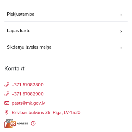
Piekļūstamība
Lapas karte
Sīkdatņu izvēles maiņa
Kontakti
+371 67082800
+371 67082900
E-pasts:
pasts@mk.gov.lv
Brīvības bulvāris 36, Rīga, LV-1520