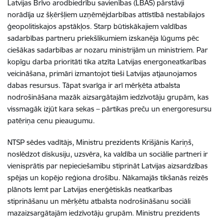
Latvijas Brīvo arodbiedrību savienības (LBAS) pārstāvji
norādīja uz šķēršļiem uzņēmējdarbības attīstībā nestabilajos
ģeopolitiskajos apstākļos. Starp būtiskākajiem valdības
sadarbības partneru priekšlikumiem izskanēja lūgums pēc
ciešākas sadarbības ar nozaru ministrijām un ministriem. Par
kopīgu darba prioritāti tika atzīta Latvijas energoneatkarības
veicināšana, primāri izmantojot tieši Latvijas atjaunojamos
dabas resursus. Tāpat svarīga ir arī mērķēta atbalsta
nodrošināšana mazāk aizsargātajām iedzīvotāju grupām, kas
vissmagāk izjūt kara sekas – pārtikas preču un energoresursu
patēriņa cenu pieaugumu.
NTSP sēdes vadītājs, Ministru prezidents Krišjānis Kariņš,
noslēdzot diskusiju, uzsvēra, ka valdība un sociālie partneri ir
vienisprātis par nepieciešamību stiprināt Latvijas aizsardzības
spējas un kopējo reģiona drošību. Nākamajās tikšanās reizēs
plānots lemt par Latvijas enerģētiskās neatkarības
stiprināšanu un mērķētu atbalsta nodrošināšanu sociāli
mazaizsargātajām iedzīvotāju grupām. Ministru prezidents