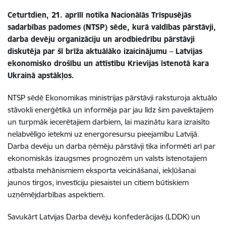
Ceturtdien, 21. aprīlī notika Nacionālās Trīspusējās
sadarbības padomes (NTSP) sēde, kurā valdības pārstāvji,
darba devēju organizāciju un arodbiedrību pārstāvji
diskutēja par šī brīža aktuālāko izaicinājumu – Latvijas
ekonomisko drošību un attīstību Krievijas īstenotā kara
Ukrainā apstākļos.
NTSP sēdē Ekonomikas ministrijas pārstāvji raksturoja aktuālo
stāvokli enerģētikā un informēja par jau līdz šim paveiktajiem
un turpmāk iecerētajiem darbiem, lai mazinātu kara izraisīto
nelabvēlīgo ietekmi uz energoresursu pieejamību Latvijā.
Darba devēju un darba ņēmēju pārstāvji tika informēti arī par
ekonomiskās izaugsmes prognozēm un valsts īstenotajiem
atbalsta mehānismiem eksporta veicināšanai, iekļūšanai
jaunos tirgos, investīciju piesaistei un citiem būtiskiem
uzņēmējdarbības aspektiem.
Savukārt Latvijas Darba devēju konfederācijas (LDDK) un