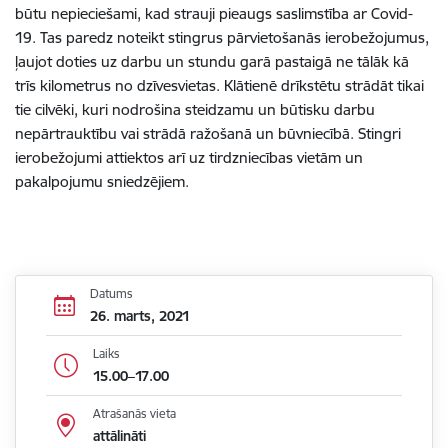
būtu nepieciešami, kad strauji pieaugs saslimstība ar Covid-
19. Tas paredz noteikt stingrus pārvietošanās ierobežojumus,
ļaujot doties uz darbu un stundu garā pastaigā ne tālāk kā
trīs kilometrus no dzīvesvietas. Klātienē drīkstētu strādāt tikai
tie cilvēki, kuri nodrošina steidzamu un būtisku darbu
nepārtrauktību vai strādā ražošanā un būvniecībā. Stingri
ierobežojumi attiektos arī uz tirdzniecības vietām un
pakalpojumu sniedzējiem.
Datums
26. marts, 2021
Laiks
15.00–17.00
Atrašanās vieta
attālināti