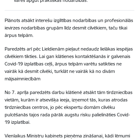
varēs apgūt praktiskās nodarbības.
Plānots atsākt interešu izglītības nodarbības un profesionālās
ievirzes nodarbības grupām līdz desmit cilvēkiem, taču tikai
ārpus telpām.
Paredzēts arī pēc Lieldienām pieļaut nedaudz lielākas iespējas
cilvēkiem tikties. Lai gan klātienes kontaktēšanās ir galvenais
Covid-19 izplatības ceļš, ārpus telpām varētu satikties ne
vairāk kā desmit cilvēki, turklāt ne vairāk kā no divām
mājsaimniecībām
No 7. aprīļa paredzēts darbu klātienē atsākt tām tirdzniecības
vietām, kurām ir atsevišķa ieeja, izņemot tās, kuras atrodas
tirdzniecības centros, jo pēc ekspertu domām cilvēku
pulcēšanās tajos rada pārāk augstu risku palielināties Covid-
19 izplatībai.
Vienlaikus Ministru kabinets pieņēma zināšanai, kādi lēmumi