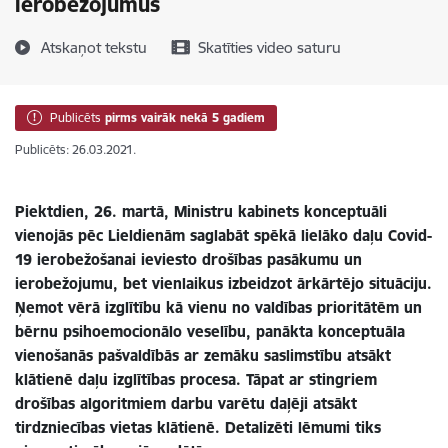
ierobežojumus
Atskaņot tekstu
Skatīties video saturu
Publicēts
pirms vairāk nekā 5 gadiem
Publicēts: 26.03.2021.
Piektdien, 26. martā, Ministru kabinets konceptuāli
vienojās pēc Lieldienām saglabāt spēkā lielāko daļu Covid-
19 ierobežošanai ieviesto drošības pasākumu un
ierobežojumu, bet vienlaikus izbeidzot ārkārtējo situāciju.
Ņemot vērā izglītību kā vienu no valdības prioritātēm un
bērnu psihoemocionālo veselību, panākta konceptuāla
vienošanās pašvaldībās ar zemāku saslimstību atsākt
klātienē daļu izglītības procesa. Tāpat ar stingriem
drošības algoritmiem darbu varētu daļēji atsākt
tirdzniecības vietas klātienē. Detalizēti lēmumi tiks