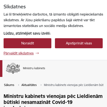
Pāriet uz lapas saturu
Sīkdatnes
Spied
lai meklētu
Enter
Lai šī tīmekļvietne darbotos, tā izmanto obligāti nepieciešamās
sīkdatnes. Ar Jūsu piekrišanu papildus šajā vietnē var tikt
izmantotas statistikas un sociālo mediju sīkdatnes.
Lūdzu, atzīmējiet savu izvēli:
Noraidīt
Apstiprināt visas
Pārvaldīt sīkdatnes
Sākums
Aktualitātes
Ministru kabinets vienojas pēc Lieldienām būti
Ministru kabinets vienojas pēc Lieldienām
būtiski nesamazināt Covid-19