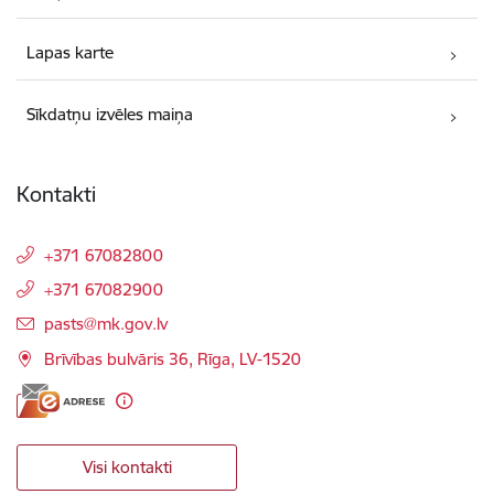
Lapas karte
Sīkdatņu izvēles maiņa
Kontakti
+371 67082800
+371 67082900
E-pasts:
pasts@mk.gov.lv
Brīvības bulvāris 36, Rīga, LV-1520
Visi kontakti