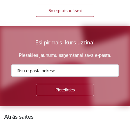
Sniegt atsauksmi
Esi pirmais, kurš uzzina!
Piesakies jaunumu saņemšanai savā e-pastā.
Kājene
Ātrās saites