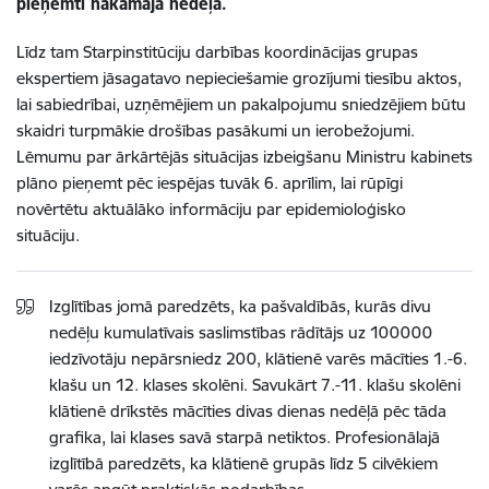
pieņemti nākamajā nedēļā.
Līdz tam Starpinstitūciju darbības koordinācijas grupas
ekspertiem jāsagatavo nepieciešamie grozījumi tiesību aktos,
lai sabiedrībai, uzņēmējiem un pakalpojumu sniedzējiem būtu
skaidri turpmākie drošības pasākumi un ierobežojumi.
Lēmumu par ārkārtējās situācijas izbeigšanu Ministru kabinets
plāno pieņemt pēc iespējas tuvāk 6. aprīlim, lai rūpīgi
novērtētu aktuālāko informāciju par epidemioloģisko
situāciju.
Izglītības jomā paredzēts, ka pašvaldībās, kurās divu
nedēļu kumulatīvais saslimstības rādītājs uz 100000
iedzīvotāju nepārsniedz 200, klātienē varēs mācīties 1.-6.
klašu un 12. klases skolēni. Savukārt 7.-11. klašu skolēni
klātienē drīkstēs mācīties divas dienas nedēļā pēc tāda
grafika, lai klases savā starpā netiktos. Profesionālajā
izglītībā paredzēts, ka klātienē grupās līdz 5 cilvēkiem