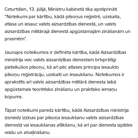
Ceturtdien, 13. jūlijā, Ministru kabinetā tika apstiprināti
“Noteikumi par kārtību,
kādā pilsoņus reģistrē, uzskaita,
atlasa un iesauc valsts aizsardzības dienestā, un valsts
aizsardzības militārajā dienestā apgūstamajām zināšanām un
prasmēm”.
Jaunajos noteikumos ir definēta kārtība, kādā Aizsardzības
ministrija veic valsts aizsardzības dienestam brīvprātīgi
pieteikušos pilsoņu, kā arī pēc atlases principa iesaukto
pilsoņu reģistrāciju, uzskaiti un iesaukšanu. Noteikumos ir
aprakstīts arī valsts aizsardzības militārā dienesta laikā
apgūstamais teorētisko zināšanu un praktisko iemaņu
kopums.
Tāpat noteikumi paredz kārtību, kādā Aizsardzības ministrija
izsniedz izziņas par pilsoņa iesaukšanu valsts aizsardzības
dienestā vai iesaukšanas atlikšanu, kā arī par dienesta izpildes
veidu un atvaļināšanu.