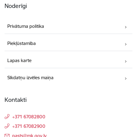
Noderīgi
Privātuma politika
Piekļūstamība
Lapas karte
Sīkdatņu izvēles maiņa
Kontakti
+371 67082800
+371 67082900
E-pasts:
pasts@mk.gov.lv