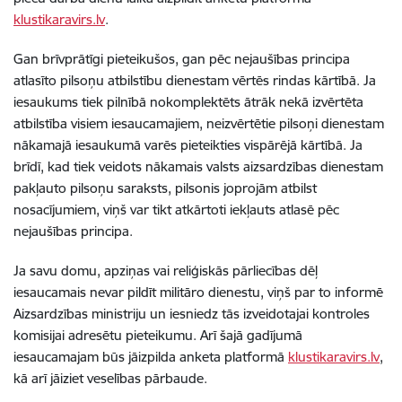
klustikaravirs.lv
.
Gan brīvprātīgi pieteikušos, gan pēc nejaušības principa
atlasīto pilsoņu atbilstību dienestam vērtēs rindas kārtībā. Ja
iesaukums tiek pilnībā nokomplektēts ātrāk nekā izvērtēta
atbilstība visiem iesaucamajiem, neizvērtētie pilsoņi dienestam
nākamajā iesaukumā varēs pieteikties vispārējā kārtībā. Ja
brīdī, kad tiek veidots nākamais valsts aizsardzības dienestam
pakļauto pilsoņu saraksts, pilsonis joprojām atbilst
nosacījumiem, viņš var tikt atkārtoti iekļauts atlasē pēc
nejaušības principa.
Ja savu domu, apziņas vai reliģiskās pārliecības dēļ
iesaucamais nevar pildīt militāro dienestu, viņš par to informē
Aizsardzības ministriju un iesniedz tās izveidotajai kontroles
komisijai adresētu pieteikumu. Arī šajā gadījumā
iesaucamajam būs jāizpilda anketa platformā
klustikaravirs.lv
,
kā arī jāiziet veselības pārbaude.