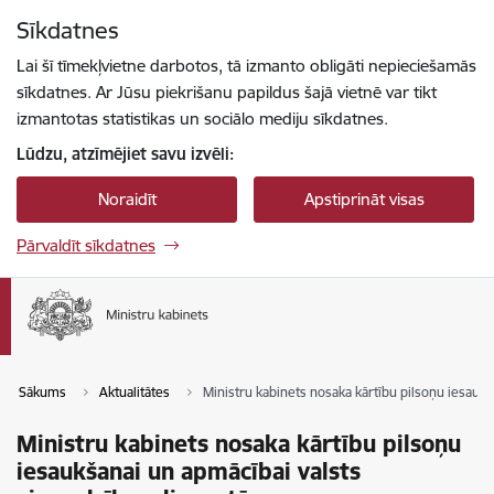
Pāriet uz lapas saturu
Sīkdatnes
Spied
lai meklētu
Enter
Lai šī tīmekļvietne darbotos, tā izmanto obligāti nepieciešamās
sīkdatnes. Ar Jūsu piekrišanu papildus šajā vietnē var tikt
izmantotas statistikas un sociālo mediju sīkdatnes.
Lūdzu, atzīmējiet savu izvēli:
Noraidīt
Apstiprināt visas
Pārvaldīt sīkdatnes
Sākums
Aktualitātes
Ministru kabinets nosaka kārtību pilsoņu iesaukš
Ministru kabinets nosaka kārtību pilsoņu
iesaukšanai un apmācībai valsts