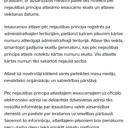
prasībām, ar aizsardzības ministra pavēli tiks noteikts pēc
nejaušības principa atlasāmo iesaucamo skaits un atlases
veikšanas datums.
Iesaucamos atlasei pēc nejaušības principa reģistrēs pa
administratīvajām teritorijām, piešķirot katram pilsonim kārtas
numuru attiecīgajā administratīvajā teritorijā. Atlase tiks veikta,
izmantojot gadījuma skaitļu ģeneratoru, kas pēc nejaušības
principa atlasīs noteiktu kārtas numuru skaitu. Visi atlasītie
kārtas numuri tiks sakārtoti nejaušā secībā.
Atlasē kā novērotāji klātienē varēs pieteikties masu mediju,
nevalstisko organizāciju un sabiedrības pārstāvji.
Pēc nejaušības principa atlasītajiem iesaucamajiem uz oficiālo
elektronisko adresi vai deklarētās dzīvesvietas adresi tiks
nosūtīta informācija par iesaukšanu valsts aizsardzības
dienestā un pavēste par ierašanos uz veselības pārbaudi.
Saņemot šo informāciju, atlasītajiem pilsoņiem būs pienākums
piecu darba dienu laikā aizpildīt anketu platformā