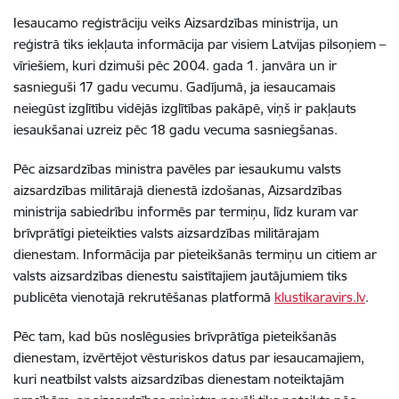
Iesaucamo reģistrāciju veiks Aizsardzības ministrija, un
reģistrā tiks iekļauta informācija par visiem Latvijas pilsoņiem –
vīriešiem, kuri dzimuši pēc 2004. gada 1. janvāra un ir
sasnieguši 17 gadu vecumu. Gadījumā, ja iesaucamais
neiegūst izglītību vidējās izglītības pakāpē, viņš ir pakļauts
iesaukšanai uzreiz pēc 18 gadu vecuma sasniegšanas.
Pēc aizsardzības ministra pavēles par iesaukumu valsts
aizsardzības militārajā dienestā izdošanas, Aizsardzības
ministrija sabiedrību informēs par termiņu, līdz kuram var
brīvprātīgi pieteikties valsts aizsardzības militārajam
dienestam. Informācija par pieteikšanās termiņu un citiem ar
valsts aizsardzības dienestu saistītajiem jautājumiem tiks
publicēta vienotajā rekrutēšanas platformā
klustikaravirs.lv
.
Pēc tam, kad būs noslēgusies brīvprātīga pieteikšanās
dienestam, izvērtējot vēsturiskos datus par iesaucamajiem,
kuri neatbilst valsts aizsardzības dienestam noteiktajām