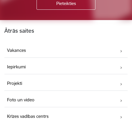
Kājene
Ātrās saites
Vakances
Iepirkumi
Projekti
Foto un video
Krīzes vadības centrs