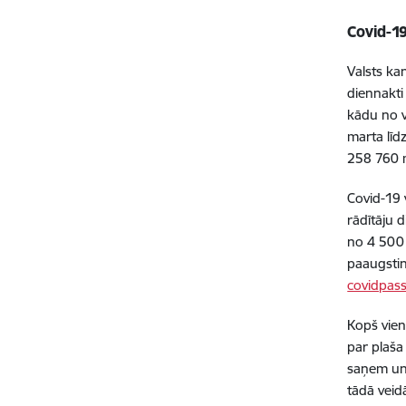
Covid-19
Valsts ka
diennakti
kādu no v
marta līd
258 760
Covid-19 
rādītāju 
no 4 500 
paaugstin
covidpass
Kopš vien
par plaša
saņem un 
tādā veid