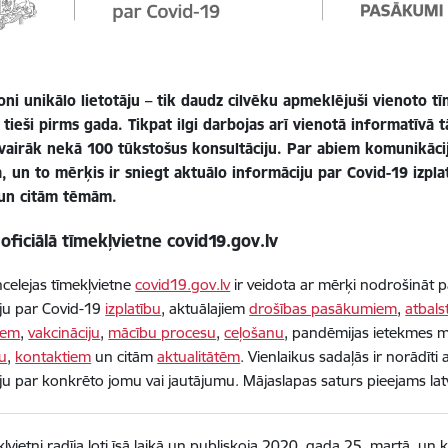
oni unikālo lietotāju – tik daudz cilvēku apmeklējuši vienoto t
 tieši pirms gada. Tikpat ilgi darbojas arī vienotā informatīvā 
 vairāk nekā 100 tūkstošus konsultāciju. Par abiem komunikāci
a, un to mērķis ir sniegt aktuālo informāciju par Covid-19 izp
 un citām tēmām.
oficiālā tīmekļvietne covid19.gov.lv
ncelejas tīmekļvietne
covid19.gov.lv
ir veidota ar mērķi nodrošināt p
ju par Covid-19
izplatību
, aktuālajiem
drošības pasākumiem
,
atbal
iem
,
vakcināciju
,
mācību procesu
,
ceļošanu
, pandēmijas ietekmes m
mu
,
kontaktiem
un citām
aktualitātēm
. Vienlaikus sadaļās ir norādīti
ju par konkrēto jomu vai jautājumu. Mājaslapas saturs pieejams lat
ļvietni radīja ļoti īsā laikā un publiskoja 2020. gada 25. martā, un 