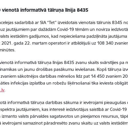
 vienotā informatīvā tālruņa līnija 8435
ncelejas sadarbībā ar SIA “Tet” izveidotais vienotais tālrunis 8345 n
 uz jautājumiem par dažādām Covid-19 tēmām un novirza iedzīvotāj
alsts iestādēm gadījumos, kad nepieciešama padziļināta jautājuma
z 2021. gada 22. martam operatori ir atbildējuši uz
108 340
zvanie
minūtes.
vienotā informatīvā tālruņa līnijas 8435 zvanu skaits svārstījies pa
dinamikas un jaunu drošības pasākumu ieviešanas. Kopš tālruņa izvei
zvaniem sākotnējos darbības mēnešos līdz pat 14 450 zvaniem 202
āties infekcijas izplatība un robežu šķērsošanai tika ieviesta oblig
.lv
.
otā informatīvā tālruņa darbības sākuma ir ievērojami pieauguša
 spektra jautājumiem, kas interesē iedzīvotājus saistībā ar Covid-19
izmanto valsts pārvaldes sagatavotos un pieejamos resursus, tāpēc
ā ievērojami samazinot pāradresēto zvanu skaitu uz valsts iestādēm,