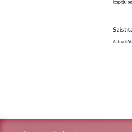
iespēju s
Saistī
Aktualitāt