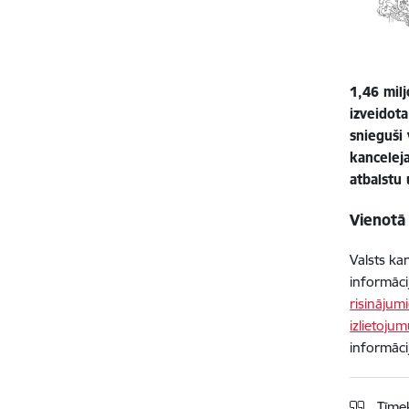
1,46 milj
izveidota
snieguši
kancelej
atbalstu
Vienotā 
Valsts ka
informāci
risinājum
izlietoju
informāci
Tīmek