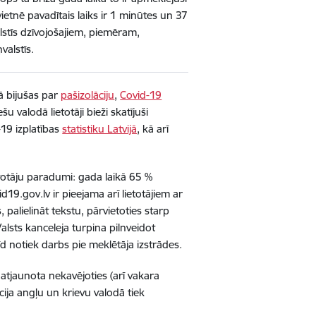
vietnē pavadītais laiks ir 1 minūtes un 37
alstīs dzīvojošajiem, piemēram,
valstīs.
ā bijušas par
pašizolāciju
,
Covid-19
ešu valodā lietotāji bieži skatījuši
-19 izplatības
statistiku Latvijā
, kā arī
ietotāju paradumi: gada laikā 65 %
d19.gov.lv ir pieejama arī lietotājiem ar
palielināt tekstu, pārvietoties starp
alsts kanceleja turpina pilnveidot
rīd notiek darbs pie meklētāja izstrādes.
 atjaunota nekavējoties (arī vakara
ja angļu un krievu valodā tiek