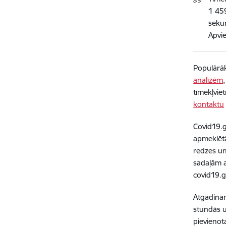
1 459
sekun
Apvie
Populārāk
analīzēm
tīmekļvie
kontaktu
Covid19.g
apmeklētāj
redzes un
sadaļām a
covid19.go
Atgādinām
stundās u
pievienot