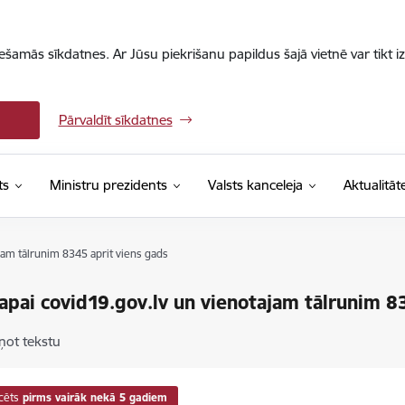
iešamās sīkdatnes. Ar Jūsu piekrišanu papildus šajā vietnē var tikt i
Pārvaldīt sīkdatnes
ts
Ministru prezidents
Valsts kanceleja
Aktualitāt
jam tālrunim 8345 aprit viens gads
apai covid19.gov.lv un vienotajam tālrunim 8
ņot tekstu
cēts
pirms vairāk nekā 5 gadiem