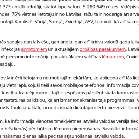
 377 unikāli lietotāji, skatot lapu saturu 5 260 649 reizes. Vidējais 
des. 75% vietnes lietotāju ir no Latvijas, taču tā ir noderīga arī ārv
notajā Karalistē, Vācijā, Somijā, Zviedrijā, ASV, Ukrainā, kā arī kaimiņ
ās sadaļas gan latviešu, gan angļu, gan arī krievu valodā gada laik
, infekcijas
simptomiem
un aktuālajiem
drošības pasākumiem
. Latvi
tnē pieejamo informāciju par aktuālajiem valdības
lēmumiem
, Covid
sadaļu.
ov.lv ir ērti lietojama no mobilajām iekārtām, ko apliecina arī tās l
u vietni aplūkojuši tieši savos mobilajos telefonos. Informācija covi
 kustību traucējumiem – tajā ir iespējams pārslēgt skata kontrastus, 
r tastatūras palīdzību, kā arī izmantot ekrānlasītāja programmas. V
v.lv funkcionalitāti, lai nodrošinātu lietotājiem ērtu pieredzi – šob
, ka informācija vienotās tīmekļvietnes latviešu valodas versijā tiek
n brīvdienās) pēc būtisku lēmumu pieņemšanas. Savukārt informāci
a nākamās dienas laikā pēc tās atjaunošanas latviešu valodā.