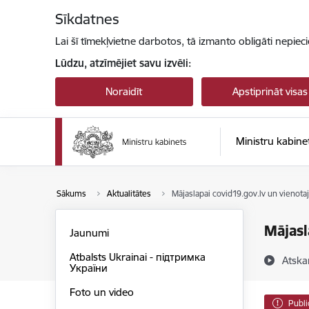
Pāriet uz lapas saturu
Sīkdatnes
Lai šī tīmekļvietne darbotos, tā izmanto obligāti nepiec
Lūdzu, atzīmējiet savu izvēli:
Noraidīt
Apstiprināt visas
Ministru kabine
Sākums
Aktualitātes
Mājaslapai covid19.gov.lv un vienota
Mājasl
Jaunumi
Atbalsts Ukrainai - підтримка
Atska
України
Foto un video
Publi