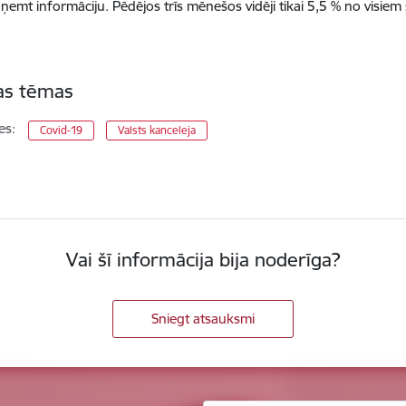
aņemt informāciju. Pēdējos trīs mēnešos vidēji tikai 5,5 % no visie
tas tēmas
es:
Covid-19
Valsts kanceleja
Vai šī informācija bija noderīga?
Sniegt atsauksmi