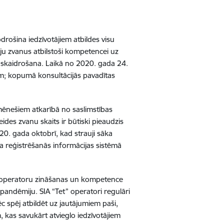
odrošina iedzīvotājiem atbildes visu
u zvanus atbilstoši kompetencei uz
 skaidrošana. Laikā no 2020. gada 24.
m; kopumā konsultācijās pavadītas
 mēnešiem atkarībā no saslimstības
des zvanu skaits ir būtiski pieaudzis
0. gada oktobrī, kad strauji sāka
āta reģistrēšanās informācijas sistēmā
s operatoru zināšanas un kompetence
 pandēmiju. SIA “Tet” operatori regulāri
 spēj atbildēt uz jautājumiem paši,
 kas savukārt atvieglo iedzīvotājiem