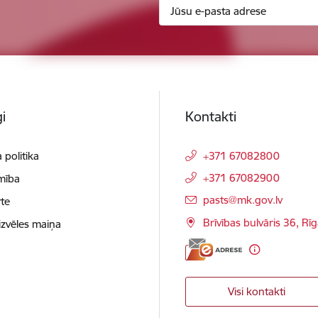
i
Kontakti
 politika
+371 67082800
+371 67082900
mība
E-pasts:
pasts@mk.gov.lv
te
Brīvības bulvāris 36, Rī
izvēles maiņa
Visi kontakti