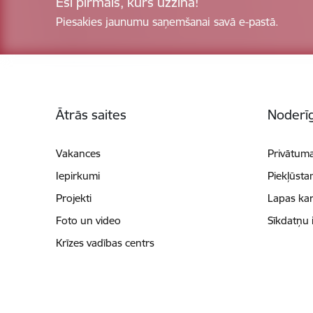
Esi pirmais, kurš uzzina!
Piesakies jaunumu saņemšanai savā e-pastā.
Kājene
Ātrās saites
Noderīg
Vakances
Privātuma
Iepirkumi
Piekļūsta
Projekti
Lapas kar
Foto un video
Sīkdatņu 
Krīzes vadības centrs