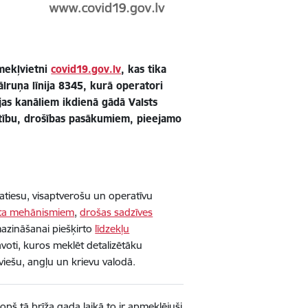
īmekļvietni
covid19.gov.lv
, kas tika
tālruņa līnija 8345, kurā operatori
jas kanāliem ikdienā gādā Valsts
latību, drošības pasākumiem, pieejamo
atiesu, visaptverošu un operatīvu
sta mehānismiem
,
drošas sadzīves
azināšanai piešķirto
līdzekļu
 avoti, kuros meklēt detalizētāku
viešu, angļu un krievu valodā.
kopš tā brīža gada laikā to ir apmeklējuši