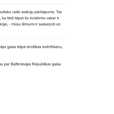
tautisko civilo aviāciju pārkāpums. Tas
a tieši tāpat šo incidentu vakar ir
īcijai, - mūsu lēmumi ir saskaņoti un
vijas gaisa telpā drošības izvērtēšanu,
 par Baltkrievijas Republikas gaisa