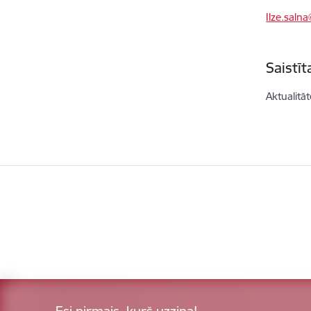
Ilze.saln
Saistī
Aktualitāt