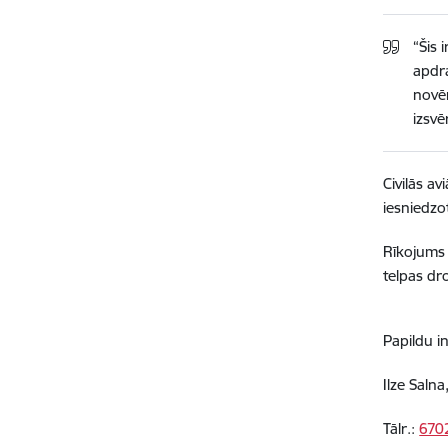
“Šis 
apdra
novēr
izsvē
Civilās av
iesniedzo
Rīkojums 
telpas dr
Papildu i
Ilze Saln
Tālr.:
670