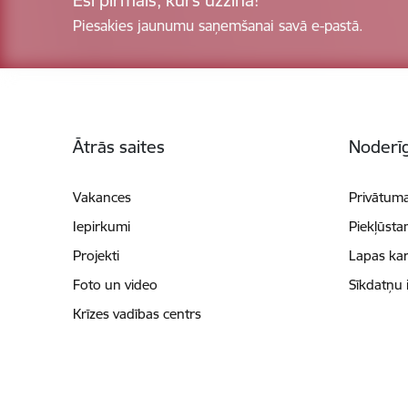
Esi pirmais, kurš uzzina!
Piesakies jaunumu saņemšanai savā e-pastā.
Kājene
Ātrās saites
Noderīg
Vakances
Privātuma
Iepirkumi
Piekļūsta
Projekti
Lapas kar
Foto un video
Sīkdatņu 
Krīzes vadības centrs