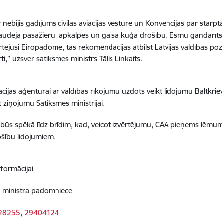
ir nebijis gadījums civilās aviācijas vēsturē un Konvencijas par starp
udēja pasažieru, apkalpes un gaisa kuģa drošību. Esmu gandarīts, k
tējusi Eiropadome, tās rekomendācijas atbilst Latvijas valdības poz
rti,” uzsver satiksmes ministrs Tālis Linkaits.
iācijas aģentūrai ar valdības rīkojumu uzdots veikt lidojumu Baltkrie
t ziņojumu Satiksmes ministrijai.
būs spēkā līdz brīdim, kad, veicot izvērtējumu, CAA pieņems lēmumu
ošību lidojumiem.
nformācijai
a, ministra padomniece
28255
,
29404124