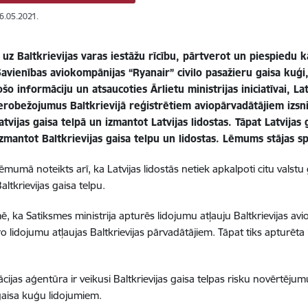
26.05.2021.
uz Baltkrievijas varas iestāžu rīcību, pārtverot un piespiedu 
avienības aviokompānijas “Ryanair” civilo pasažieru gaisa kuģi, 
ošo informāciju un atsaucoties Ārlietu ministrijas iniciatīvai, La
erobežojumus Baltkrievijā reģistrētiem aviopārvadātājiem izsni
atvijas gaisa telpā un izmantot Latvijas lidostas. Tāpat Latvija
izmantot Baltkrievijas gaisa telpu un lidostas. Lēmums stājas 
lēmumā noteikts arī, ka Latvijas lidostās netiek apkalpoti citu valst
ltkrievijas gaisa telpu.
ē, ka Satiksmes ministrija apturēs lidojumu atļauju Baltkrievijas avi
o lidojumu atļaujas Baltkrievijas pārvadātājiem. Tāpat tiks apturēta 
iācijas aģentūra ir veikusi Baltkrievijas gaisa telpas risku novērtēju
 gaisa kuģu lidojumiem.