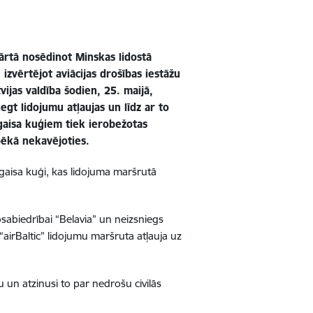
kārtā nosēdinot Minskas lidostā
izvērtējot aviācijas drošības iestāžu
tvijas valdība šodien, 25. maijā,
egt lidojumu atļaujas un līdz ar to
s gaisa kuģiem tiek ierobežotas
spēkā nekavējoties.
u gaisa kuģi, kas lidojuma maršrutā
osabiedrībai “Belavia” un neizsniegs
“airBaltic” lidojumu maršruta atļauja uz
mu un atzinusi to par nedrošu civilās