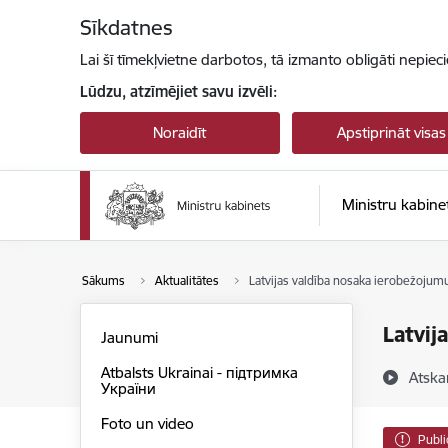
Pāriet uz lapas saturu
Sīkdatnes
Lai šī tīmekļvietne darbotos, tā izmanto obligāti nepiec
Lūdzu, atzīmējiet savu izvēli:
Noraidīt
Apstiprināt visas
Ministru kabine
Sākums
Aktualitātes
Latvijas valdība nosaka ierobežojumu
Latvij
Jaunumi
Atbalsts Ukrainai - підтримка
Atska
України
Foto un video
Publi