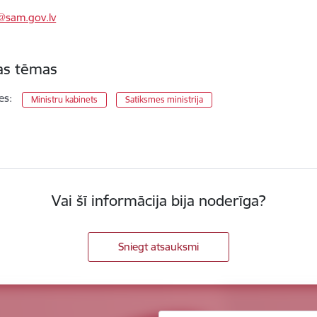
a@sam.gov.lv
tas tēmas
es:
Ministru kabinets
Satiksmes ministrija
Vai šī informācija bija noderīga?
Sniegt atsauksmi