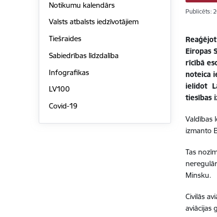
Notikumu kalendārs
Publicēts: 
Valsts atbalsts iedzīvotājiem
Tiešraides
Reaģējot 
Eiropas S
Sabiedrības līdzdalība
rīcībā es
Infografikas
noteica i
ielidot L
LV100
tiesības 
Covid-19
Valdības 
izmanto Ba
Tas nozīm
neregulār
Minsku.
Civilās av
aviācijas