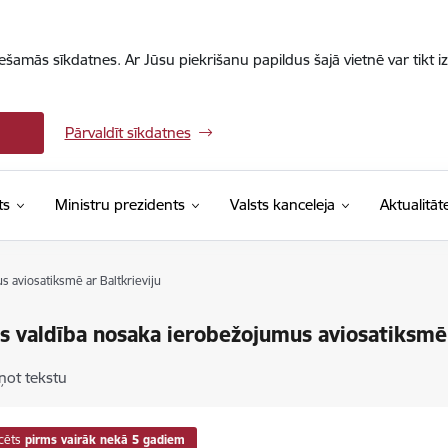
iešamās sīkdatnes. Ar Jūsu piekrišanu papildus šajā vietnē var tikt i
Pārvaldīt sīkdatnes
ts
Ministru prezidents
Valsts kanceleja
Aktualitāt
s aviosatiksmē ar Baltkrieviju
as valdība nosaka ierobežojumus aviosatiksmē 
ņot tekstu
cēts
pirms vairāk nekā 5 gadiem