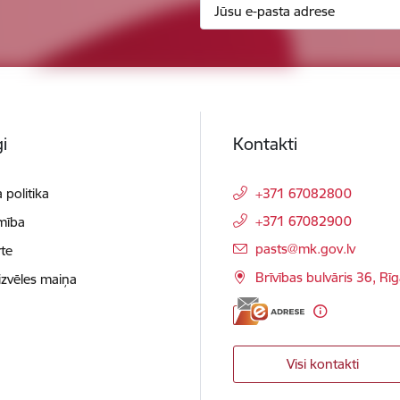
i
Kontakti
 politika
+371 67082800
+371 67082900
mība
E-pasts:
pasts@mk.gov.lv
te
Brīvības bulvāris 36, Rī
izvēles maiņa
Visi kontakti