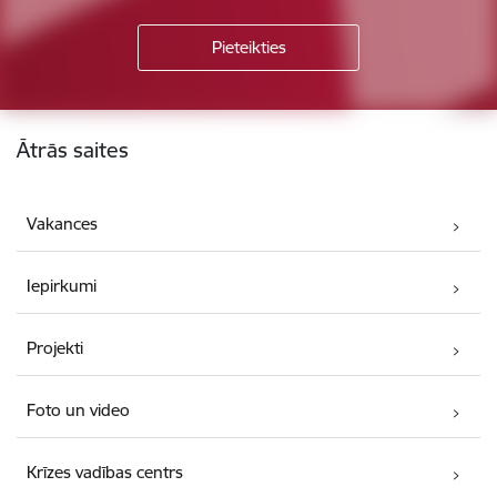
Kājene
Ātrās saites
Vakances
Iepirkumi
Projekti
Foto un video
Krīzes vadības centrs