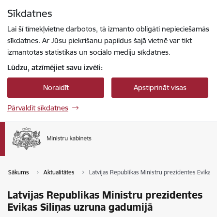
Pāriet uz lapas saturu
Sīkdatnes
Spied
lai meklētu
Enter
Lai šī tīmekļvietne darbotos, tā izmanto obligāti nepieciešamās
sīkdatnes. Ar Jūsu piekrišanu papildus šajā vietnē var tikt
izmantotas statistikas un sociālo mediju sīkdatnes.
Lūdzu, atzīmējiet savu izvēli:
Noraidīt
Apstiprināt visas
Pārvaldīt sīkdatnes
Sākums
Aktualitātes
Latvijas Republikas Ministru prezidentes Evikas 
Latvijas Republikas Ministru prezidentes
Evikas Siliņas uzruna gadumijā