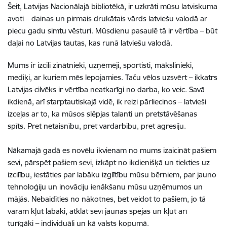
Šeit, Latvijas Nacionālajā bibliotēkā, ir uzkrāti mūsu latviskuma
avoti
–
dainas un pirmais drukātais vārds latviešu valodā
ar
piecu gadu simtu vēsturi.
Mūsdienu pasaulē tā ir vērtība
–
būt
daļai no Latvijas tautas,
kas runā latviešu valodā.
Mums ir izcili zinātnieki, uzņēmēji, sportisti, mākslinieki,
mediķi,
ar kuriem mēs lepojamies.
Taču vēlos uzsvērt
–
ikkatrs
Latvijas cilvēks ir vērtība neatkarīgi no darba, ko veic.
Savā
ikdienā, arī starptautiskajā vidē, ik reizi pārliecinos
–
latvieši
izceļas ar to, ka mūsos slēpjas talanti
un pretstāvēšanas
spīts.
Pret netaisnību, pret vardarbību, pret agresiju.
Nākamajā gadā es novēlu ikvienam no mums izaicināt pašiem
sevi,
pārspēt pašiem sevi,
izkāpt no ikdienišķā un tiekties uz
izcilību,
iestāties par labāku izglītību mūsu bērniem,
par jauno
tehnoloģiju un inovāciju ienākšanu
mūsu uzņēmumos un
mājās.
Nebaidīties no nākotnes, bet veidot to pašiem,
jo tā
varam kļūt labāki, atklāt sevī jaunas spējas
un kļūt arī
turīgāki
–
individuāli un kā valsts kopumā.