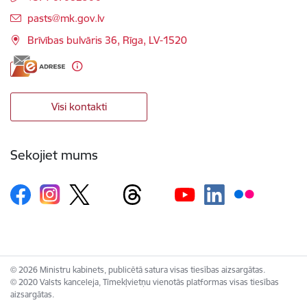
E-pasts:
pasts@mk.gov.lv
Brīvības bulvāris 36, Rīga, LV-1520
Visi kontakti
Sekojiet mums
© 2026 Ministru kabinets, publicētā satura visas tiesības aizsargātas.
© 2020 Valsts kanceleja, Tīmekļvietņu vienotās platformas visas tiesības
aizsargātas.