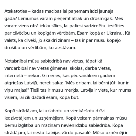
Atskatoties
–
kādas mācības lai paņemam līdzi jaunajā
gadā?
Lēmumus varam pieņemt ātrāk un drosmīgāk.
Mēs
varam viens otrā ieklausīties, lai patiesi sadzirdētu,
iestāties
par cilvēcību un kopīgām vērtībām.
Esam kopā ar Ukrainu. Kā
valsts, kā cilvēki,
jo skaidri zinām
–
tas ir par mūsu kopējo
drošību un vērtībām,
ko aizstāvam.
Netaisnībai mūsu sabiedrībā nav vietas, tāpat kā
vardarbībai
nav vietas ģimenēs, skolās, darba vietās,
internetā – nekur.
Ģimenes, kas pēc vairākiem gadiem
atgriežas Latvijā,
nereti saka: “Mēs gribam, lai bērni jūt, kur ir
viņu mājas!”
Tieši tas ir mūsu mērķis. Latvija ir vieta, kur mums
visiem,
lai cik dažādi esam, kopā būt.
Kopā strādājam, lai uzlabotu un vienkāršotu dzīvi
iedzīvotājiem
un uzņēmējiem. Kopā veicam pārmaiņas mūsu
bērnu izglītībā
un mazinām nevienlīdzību sabiedrībā. Kopā
strādājam,
lai nestu Latvijas vārdu pasaulē.
Mūsu uzņēmēji ir