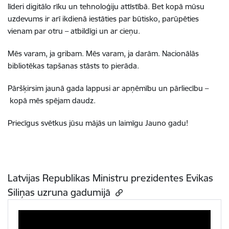
līderi digitālo rīku un tehnoloģiju attīstībā.
Bet kopā mūsu
uzdevums ir arī ikdienā iestāties par būtisko,
parūpēties
vienam par otru
–
atbildīgi un ar cieņu.
Mēs varam, ja gribam.
Mēs varam, ja darām.
Nacionālās
bibliotēkas tapšanas stāsts to pierāda.
Pāršķirsim jaunā gada lappusi ar apņēmību un pārliecību
–
kopā mēs spējam daudz.
Priecīgus svētkus jūsu mājās un laimīgu Jauno gadu!
Latvijas Republikas Ministru prezidentes Evikas
Siliņas uzruna gadumijā