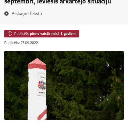
septembri, ieviesīs ārkārtējo situāciju
Atskaņot tekstu
Publicēts
pirms vairāk nekā 3 gadiem
Publicēts: 27.09.2022.