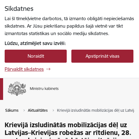
Pāriet uz lapas saturu
Sīkdatnes
Spied
lai meklētu
Enter
Lai šī tīmekļvietne darbotos, tā izmanto obligāti nepieciešamās
sīkdatnes. Ar Jūsu piekrišanu papildus šajā vietnē var tikt
izmantotas statistikas un sociālo mediju sīkdatnes.
Lūdzu, atzīmējiet savu izvēli:
Noraidīt
Apstiprināt visas
Pārvaldīt sīkdatnes
Sākums
Aktualitātes
Krievijā izsludinātās mobilizācijas dēļ uz Latvijas
Krievijā izsludinātās mobilizācijas dēļ uz
Latvijas–Krievijas robežas ar rītdienu, 28.