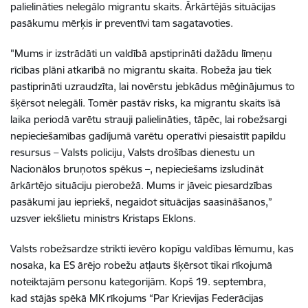
palielināties nelegālo migrantu skaits. Ārkārtējās situācijas
pasākumu mērķis ir preventīvi tam sagatavoties.
"Mums ir izstrādāti un valdībā apstiprināti dažādu līmeņu
rīcības plāni atkarībā no migrantu skaita. Robeža jau tiek
pastiprināti uzraudzīta, lai novērstu jebkādus mēģinājumus to
šķērsot nelegāli. Tomēr pastāv risks, ka migrantu skaits īsā
laika periodā varētu strauji palielināties, tāpēc, lai robežsargi
nepieciešamības gadījumā varētu operatīvi piesaistīt papildu
resursus – Valsts policiju, Valsts drošības dienestu un
Nacionālos bruņotos spēkus –, nepieciešams izsludināt
ārkārtējo situāciju pierobežā. Mums ir jāveic piesardzības
pasākumi jau iepriekš, negaidot situācijas saasināšanos,”
uzsver iekšlietu ministrs Kristaps Eklons.
Valsts robežsardze strikti ievēro kopīgu valdības lēmumu, kas
nosaka, ka ES ārējo robežu atļauts šķērsot tikai rīkojumā
noteiktajām personu kategorijām. Kopš 19. septembra,
kad stājās spēkā MK rīkojums “Par Krievijas Federācijas