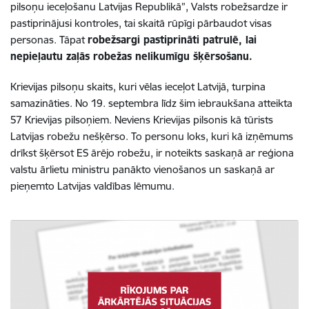
pilsoņu ieceļošanu Latvijas Republikā”, Valsts robežsardze ir
pastiprinājusi kontroles, tai skaitā rūpīgi pārbaudot visas
personas. Tāpat
robežsargi pastiprināti patrulē, lai
nepieļautu zaļās robežas nelikumīgu šķērsošanu.
Krievijas pilsoņu skaits, kuri vēlas ieceļot Latvijā, turpina
samazināties. No 19. septembra līdz šim iebraukšana atteikta
57 Krievijas pilsoņiem. Neviens Krievijas pilsonis kā tūrists
Latvijas robežu nešķērso. To personu loks, kuri kā izņēmums
drīkst šķērsot ES ārējo robežu, ir noteikts saskaņā ar reģiona
valstu ārlietu ministru panākto vienošanos un saskaņā ar
pieņemto Latvijas valdības lēmumu.