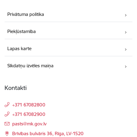
Privātuma politika
Piekļūstamība
Lapas karte
Sīkdatņu izvēles maiņa
Kontakti
+371 67082800
+371 67082900
E-pasts:
pasts@mk.gov.lv
Brīvības bulvāris 36, Rīga, LV-1520