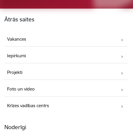
Kājene
Ātrās saites
Vakances
Iepirkumi
Projekti
Foto un video
Krīzes vadības centrs
Noderīgi