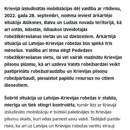
Krievijā izsludinātās mobilizācijas dēļ valdība ar rītdienu,
2022. gada 28. septembri, nolēma ieviest ārkārtējo
situāciju Alūksnes, Balvu un Ludzas novada teritorijā, kā
arī ostās, lidostās, lidlaukos izveidotajās
robežšķērsošanas vietās un uz dzelzceļiem. Ārkārtējā
situācija uz Latvijas–Krievijas robežas būs spēkā trīs
mēnešus. Valdība arī lēma slēgt Pededzes
robežšķērsošanas vietu, lai vēl vairāk mazinātu Krievijas
pilsoņu plūsmu, kā arī uzdeva Valsts robežsardzei veikt
pastiprinātu robežuzraudzību un Krievijas pilsoņu
robežpārbaudi, piesaistot papildu resursus no citiem
dienestiem.
Šobrīd situācija uz Latvijas–Krievijas robežas ir stabila,
mierīga un tiek stingri kontrolēta
, tomēr līdz ar Krievijā
izsludināto mobilizāciju ir būtiski palielinājies to Krievijas
pilsoņu skaits, kuri vēlas pamest savu valsti. Tādējādi pastāv
risks, ka arī uz Latvijas un Krievijas robežas varētu strauji