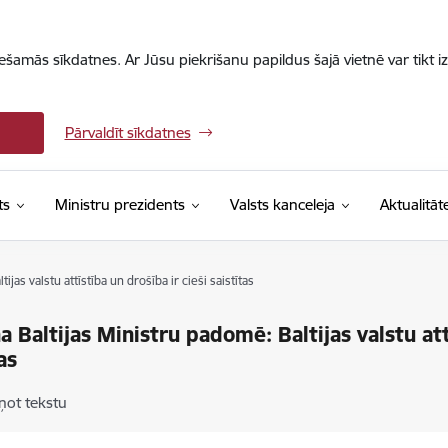
iešamās sīkdatnes. Ar Jūsu piekrišanu papildus šajā vietnē var tikt i
Pārvaldīt sīkdatnes
ts
Ministru prezidents
Valsts kanceleja
Aktualitāt
ijas valstu attīstība un drošība ir cieši saistītas
iņa Baltijas Ministru padomē: Baltijas valstu att
as
ņot tekstu