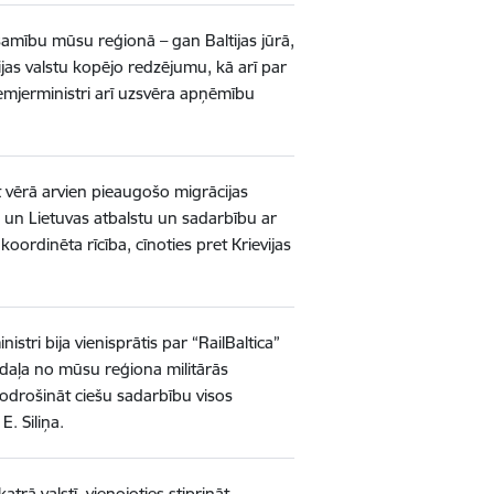
šamību mūsu reģionā – gan Baltijas jūrā,
jas valstu kopējo redzējumu, kā arī par
emjerministri arī uzsvēra apņēmību
ot vērā arvien pieaugošo migrācijas
as un Lietuvas atbalstu un sadarbību ar
koordinēta rīcība, cīnoties pret Krievijas
stri bija vienisprātis par “RailBaltica”
r daļa no mūsu reģiona militārās
nodrošināt ciešu sadarbību visos
E. Siliņa.
trā valstī, vienojoties stiprināt