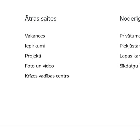
Kājene
Ātrās saites
Noderīg
Vakances
Privātuma
Iepirkumi
Piekļūsta
Projekti
Lapas kar
Foto un video
Sīkdatņu 
Krīzes vadības centrs