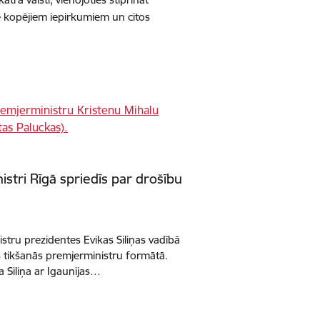
kopējiem iepirkumiem un citos
istri Rīgā spriedīs par drošību
nistru prezidentes Evikas Siliņas vadībā
s tikšanās premjerministru formātā.
a Siliņa ar Igaunijas…