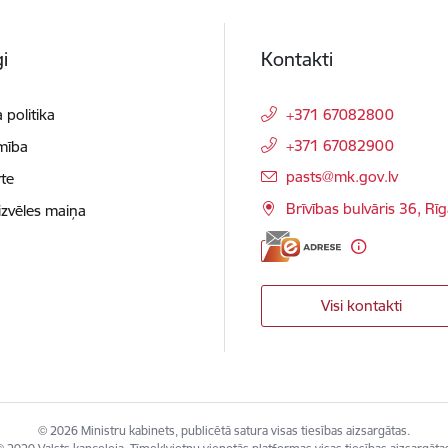
i
Kontakti
 politika
+371 67082800
+371 67082900
mība
E-pasts:
pasts@mk.gov.lv
te
Brīvības bulvāris 36, Rī
izvēles maiņa
Visi kontakti
© 2026 Ministru kabinets, publicētā satura visas tiesības aizsargātas.