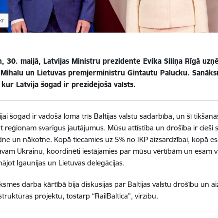
kr
, 30. maijā, Latvijas Ministru prezidente Evika Siliņa Rīgā uz
 Mihalu un Lietuvas premjerministru Gintautu Palucku. Sanāks
 kur Latvija šogad ir prezidējošā valsts.
ijai šogad ir vadošā loma trīs Baltijas valstu sadarbībā, un šī tik
āt reģionam svarīgus jautājumus. Mūsu attīstība un drošība ir cieši 
dne un nākotne. Kopā tiecamies uz 5% no IKP aizsardzībai, kopā e
āvam Ukrainu, koordinēti iestājamies par mūsu vērtībām un esam vien
ājot Igaunijas un Lietuvas delegācijas.
smes darba kārtībā bija diskusijas par Baltijas valstu drošību un ai
struktūras projektu, tostarp “RailBaltica”, virzību.