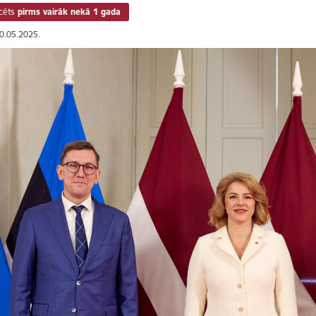
cēts
pirms vairāk nekā 1 gada
30.05.2025.