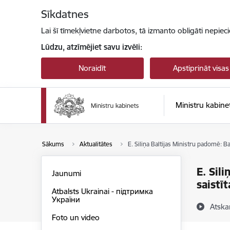
Pāriet uz lapas saturu
Sīkdatnes
Lai šī tīmekļvietne darbotos, tā izmanto obligāti nepiec
Lūdzu, atzīmējiet savu izvēli:
Noraidīt
Apstiprināt visas
Ministru kabine
Sākums
Aktualitātes
E. Siliņa Baltijas Ministru padomē: Balt
E. Sil
Jaunumi
saistīt
Atbalsts Ukrainai - підтримка
України
Atska
Foto un video