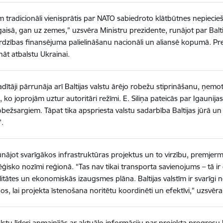
 tradicionāli vienisprātis par NATO sabiedroto klātbūtnes nepiecie
aisā, gan uz zemes,” uzsvēra Ministru prezidente, runājot par Balti
rdzības finansējuma palielināšanu nacionāli un aliansē kopumā. Pr
nāt atbalstu Ukrainai.
adītāji pārrunāja arī Baltijas valstu ārējo robežu stiprināšanu, ņem
, ko joprojām uztur autoritāri režīmi. E. Siliņa pateicās par Igaunij
obežsargiem. Tāpat tika apspriesta valstu sadarbība Baltijas jūrā un 
”.
nājot svarīgākos infrastruktūras projektus un to virzību, premjermini
ēģisko nozīmi reģionā. “Tas nav tikai transporta savienojums – tā i
itātes un ekonomiskās izaugsmes plāna. Baltijas valstīm ir svarīgi 
os, lai projekta īstenošana noritētu koordinēti un efektīvi,” uzsvēra 
alstu līderi apmainījās ar aktuālo informāciju par projekta progresu ka