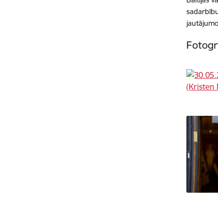
sadarbīb
jautājumo
Fotogr