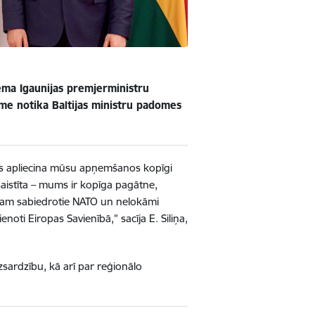
ņēma Igaunijas premjerministru
me notika Baltijas ministru padomes
šanās apliecina mūsu apņemšanos kopīgi
saistīta – mums ir kopīga pagātne,
sam sabiedrotie NATO un nelokāmi
oti Eiropas Savienībā,” sacīja E. Siliņa,
zsardzību, kā arī par reģionālo