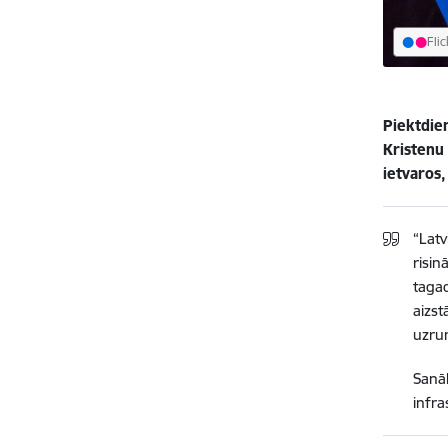
Flic
Piektdien
Kristenu
ietvaros,
“Latv
risin
taga
aizst
uzrun
Sanāk
infra