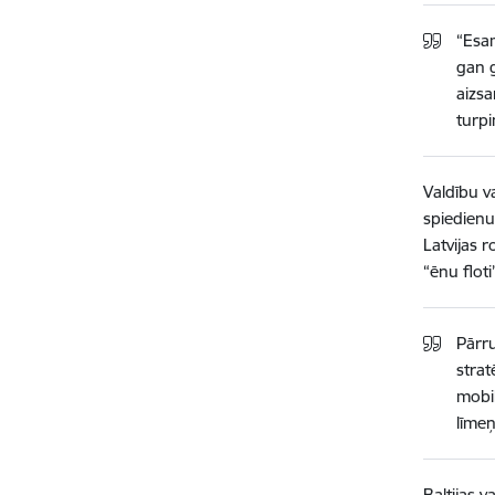
“Esam
gan g
aizsa
turpi
Valdību v
spiedienu
Latvijas r
“ēnu floti
Pārru
strat
mobil
līmeņ
Baltijas v