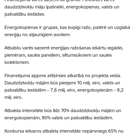
daudzdzīvokļu māju īpašnieki, energokopienas, valsts un
pašvaldību iestādes.
Energokopienas ir grupas, kas kopīgi ražo, patērē un uzglabā
enerģiju no atjaunīgiem avotiem.
Atbalstu varēs saņemt enerģijas ražošanas iekārtu iegādei,
piemēram, saules paneļiem, siltumsūkņiem un saules
kolektoriem.
Finansējuma apjoms atšķirsies atkarībā no projekta veida.
Daudzdzīvokļu mājām būs pieejami 10 milj. eiro, valsts un
pašvaldību iestādēm – 7,6 milj. eiro, energokopienām – 9,2
milj. eiro.
Atbalsta intensitāte būs līdz 70% daudzdzīvokļu mājām un
energokopienām, 80% valsts un pašvaldību iestādēm.
Konkursa ietvaros atbalsta intensitāte nepārsniegs 65% no