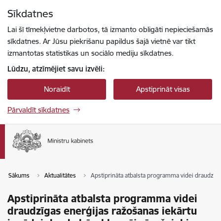
Pāriet uz lapas saturu
Sīkdatnes
Spied
lai meklētu
Enter
Lai šī tīmekļvietne darbotos, tā izmanto obligāti nepieciešamās
sīkdatnes. Ar Jūsu piekrišanu papildus šajā vietnē var tikt
izmantotas statistikas un sociālo mediju sīkdatnes.
Lūdzu, atzīmējiet savu izvēli:
Noraidīt
Apstiprināt visas
Pārvaldīt sīkdatnes
Sākums
Aktualitātes
Apstiprināta atbalsta programma videi draudzīg
Apstiprināta atbalsta programma videi
draudzīgas enerģijas ražošanas iekārtu