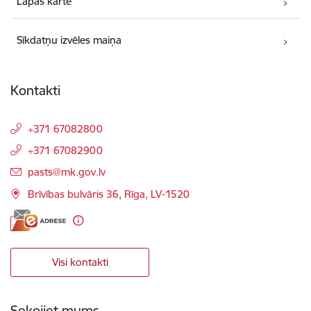
Lapas karte
Sīkdatņu izvēles maiņa
Kontakti
+371 67082800
+371 67082900
E-pasts:
pasts@mk.gov.lv
Brīvības bulvāris 36, Rīga, LV-1520
Visi kontakti
Sekojiet mums