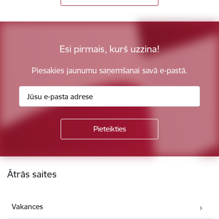
Esi pirmais, kurš uzzina!
Piesakies jaunumu saņemšanai savā e-pastā.
Kājene
Ātrās saites
Vakances