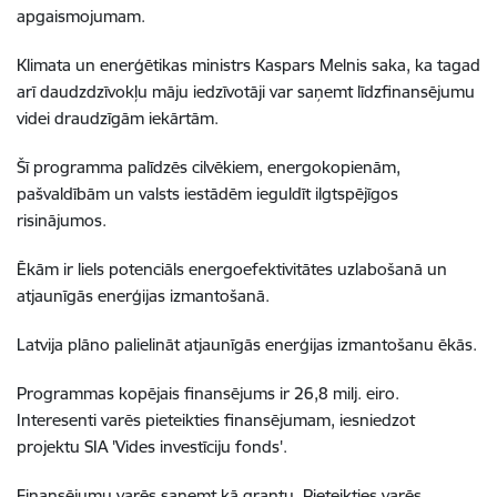
apgaismojumam.
Klimata un enerģētikas ministrs Kaspars Melnis saka, ka tagad
arī daudzdzīvokļu māju iedzīvotāji var saņemt līdzfinansējumu
videi draudzīgām iekārtām.
Šī programma palīdzēs cilvēkiem, energokopienām,
pašvaldībām un valsts iestādēm ieguldīt ilgtspējīgos
risinājumos.
Ēkām ir liels potenciāls energoefektivitātes uzlabošanā un
atjaunīgās enerģijas izmantošanā.
Latvija plāno palielināt atjaunīgās enerģijas izmantošanu ēkās.
Programmas kopējais finansējums ir 26,8 milj. eiro.
Interesenti varēs pieteikties finansējumam, iesniedzot
projektu SIA 'Vides investīciju fonds'.
Finansējumu varēs saņemt kā grantu. Pieteikties varēs