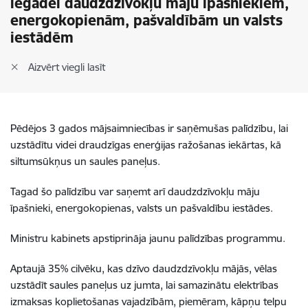
iegādei daudzdzīvokļu māju īpašniekiem,
energokopienām, pašvaldībām un valsts
iestādēm
Aizvērt viegli lasīt
Pēdējos 3 gados mājsaimniecības ir saņēmušas palīdzību, lai
uzstādītu videi draudzīgas enerģijas ražošanas iekārtas, kā
siltumsūkņus un saules paneļus.
Tagad šo palīdzību var saņemt arī daudzdzīvokļu māju
īpašnieki, energokopienas, valsts un pašvaldību iestādes.
Ministru kabinets apstiprināja jaunu palīdzības programmu.
Aptaujā 35% cilvēku, kas dzīvo daudzdzīvokļu mājās, vēlas
uzstādīt saules paneļus uz jumta, lai samazinātu elektrības
izmaksas koplietošanas vajadzībām, piemēram, kāpņu telpu