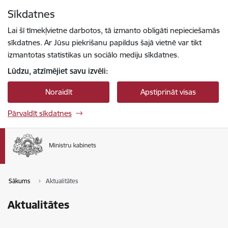
Pāriet uz lapas saturu
Sīkdatnes
Spied
lai meklētu
Enter
Lai šī tīmekļvietne darbotos, tā izmanto obligāti nepieciešamās
sīkdatnes. Ar Jūsu piekrišanu papildus šajā vietnē var tikt
izmantotas statistikas un sociālo mediju sīkdatnes.
Lūdzu, atzīmējiet savu izvēli:
Noraidīt
Apstiprināt visas
Pārvaldīt sīkdatnes
Sākums
Aktualitātes
Aktualitātes