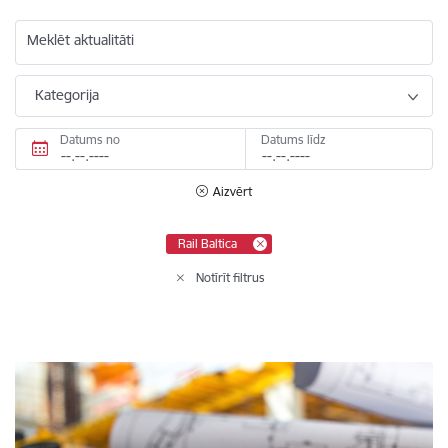
Meklēt aktualitāti
Kategorija
Datums no
Datums līdz
Aizvērt
Rail Baltica
Notīrīt filtrus