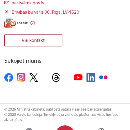
E-pasts:
pasts@mk.gov.lv
Brīvības bulvāris 36, Rīga, LV-1520
Visi kontakti
Sekojiet mums
© 2026 Ministru kabinets, publicētā satura visas tiesības aizsargātas.
© 2020 Valsts kanceleja, Tīmekļvietņu vienotās platformas visas tiesības
aizsargātas.