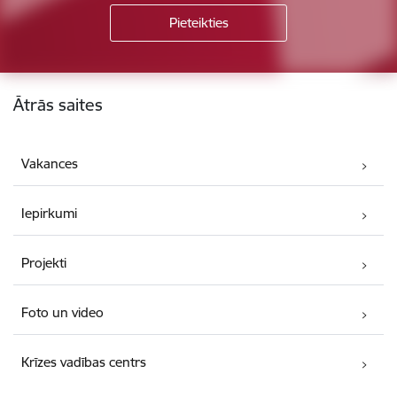
Kājene
Ātrās saites
Vakances
Iepirkumi
Projekti
Foto un video
Krīzes vadības centrs