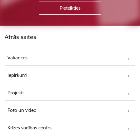
Kājene
Ātrās saites
Vakances
Iepirkumi
Projekti
Foto un video
Krīzes vadības centrs