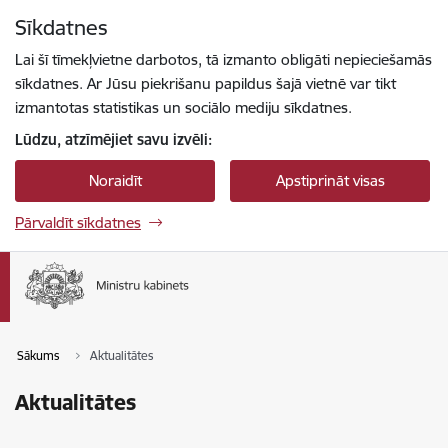
Pāriet uz lapas saturu
Sīkdatnes
Spied
lai meklētu
Enter
Lai šī tīmekļvietne darbotos, tā izmanto obligāti nepieciešamās
sīkdatnes. Ar Jūsu piekrišanu papildus šajā vietnē var tikt
izmantotas statistikas un sociālo mediju sīkdatnes.
Lūdzu, atzīmējiet savu izvēli:
Noraidīt
Apstiprināt visas
Pārvaldīt sīkdatnes
Sākums
Aktualitātes
Aktualitātes