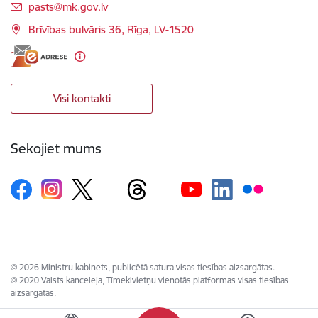
E-pasts:
pasts@mk.gov.lv
Brīvības bulvāris 36, Rīga, LV-1520
Visi kontakti
Sekojiet mums
© 2026 Ministru kabinets, publicētā satura visas tiesības aizsargātas.
© 2020 Valsts kanceleja, Tīmekļvietņu vienotās platformas visas tiesības
aizsargātas.