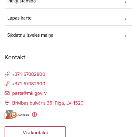
Piekļūstamība
Lapas karte
Sīkdatņu izvēles maiņa
Kontakti
+371 67082800
+371 67082900
E-pasts:
pasts@mk.gov.lv
Brīvības bulvāris 36, Rīga, LV-1520
Visi kontakti