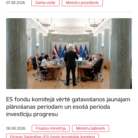
07.08.2026.
Darba vizīte
Ministru prezidents
ES fondu komitejā vērtē gatavošanos jaunajam
plānošanas periodam un esošā perioda
investīciju progresu
06.08.2026.
Finanšu ministrija
Ministru kabinets
Eiropas Savienības (ES) fondu tematiskās komiteja