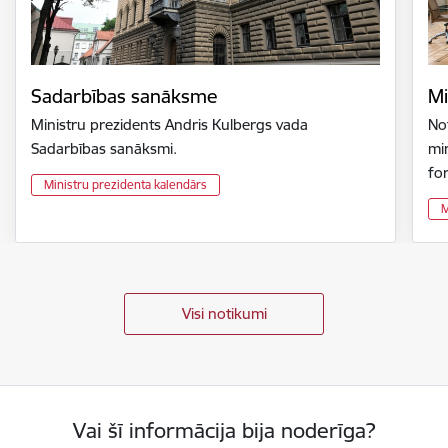
Sadarbības sanāksme
Mi
Ministru prezidents Andris Kulbergs vada
Not
Sadarbības sanāksmi.
min
fo
Ministru prezidenta kalendārs
M
Visi notikumi
Vai šī informācija bija noderīga?