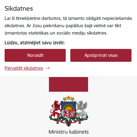
Pāriet uz lapas saturu
Sīkdatnes
Spied
lai meklētu
Enter
Lai šī tīmekļvietne darbotos, tā izmanto obligāti nepieciešamās
sīkdatnes. Ar Jūsu piekrišanu papildus šajā vietnē var tikt
izmantotas statistikas un sociālo mediju sīkdatnes.
Lūdzu, atzīmējiet savu izvēli:
Noraidīt
Apstiprināt visas
Pārvaldīt sīkdatnes
Ministru kabinets