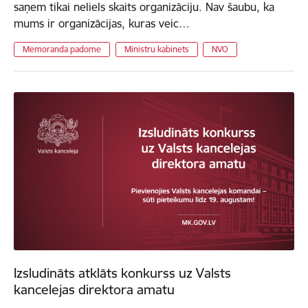
saņem tikai neliels skaits organizāciju. Nav šaubu, ka
mums ir organizācijas, kuras veic…
Memoranda padome
Ministru kabinets
NVO
Izsludināts atklāts konkurss uz Valsts
kancelejas direktora amatu