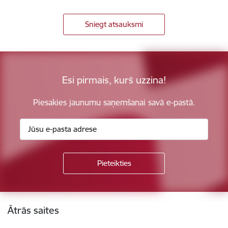
Sniegt atsauksmi
Esi pirmais, kurš uzzina!
Piesakies jaunumu saņemšanai savā e-pastā.
Kājene
Ātrās saites