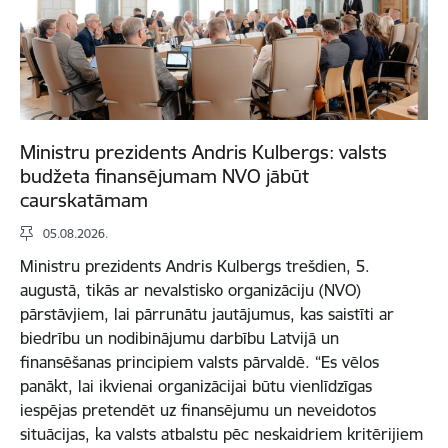
Ministru prezidents Andris Kulbergs: valsts
budžeta finansējumam NVO jābūt
caurskatāmam
05.08.2026.
Ministru prezidents Andris Kulbergs trešdien, 5.
augustā, tikās ar nevalstisko organizāciju (NVO)
pārstāvjiem, lai pārrunātu jautājumus, kas saistīti ar
biedrību un nodibinājumu darbību Latvijā un
finansēšanas principiem valsts pārvaldē. “Es vēlos
panākt, lai ikvienai organizācijai būtu vienlīdzīgas
iespējas pretendēt uz finansējumu un neveidotos
situācijas, ka valsts atbalstu pēc neskaidriem kritērijiem