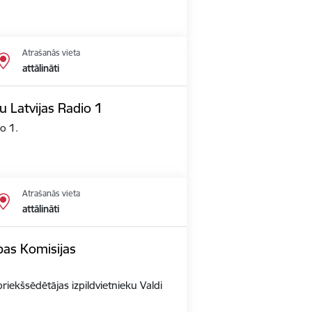
Atrašanās vieta
attālināti
u Latvijas Radio 1
io 1.
Atrašanās vieta
attālināti
opas Komisijas
priekšsēdētājas izpildvietnieku Valdi