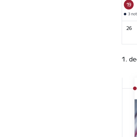
19
3 no
26
1. d