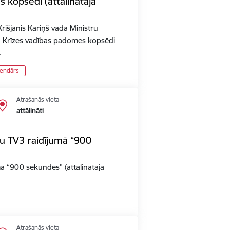
 kopsēdi (attālinātajā
rišjānis Kariņš vada Ministru
n Krīzes vadības padomes kopsēdi
…
lendārs
Atrašanās vieta
attālināti
iju TV3 raidījumā “900
umā “900 sekundes” (attālinātajā
Atrašanās vieta