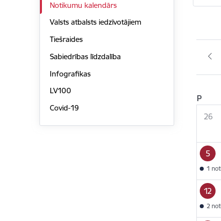
Notikumu kalendārs
Valsts atbalsts iedzīvotājiem
Tiešraides
Sabiedrības līdzdalība
Infografikas
LV100
P
Covid-19
26
5
1 no
12
2 no