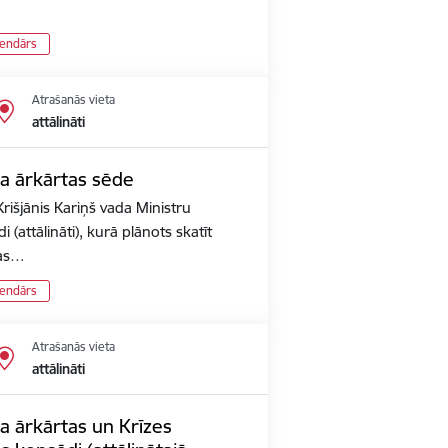
lendārs
Atrašanās vieta
attālināti
ta ārkārtas sēde
rišjānis Kariņš vada Ministru
 (attālināti), kurā plānots skatīt
pas…
lendārs
Atrašanās vieta
attālināti
a ārkārtas un Krīzes