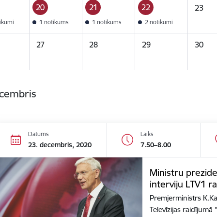
20
21
22
23
tikumi
1 notikums
1 notikums
2 notikumi
27
28
29
30
ecembris
Datums
Laiks
23. decembris, 2020
7.50–8.00
Ministru prezide
interviju LTV1 r
Premjerministrs K.Kar
Televīzijas raidījum