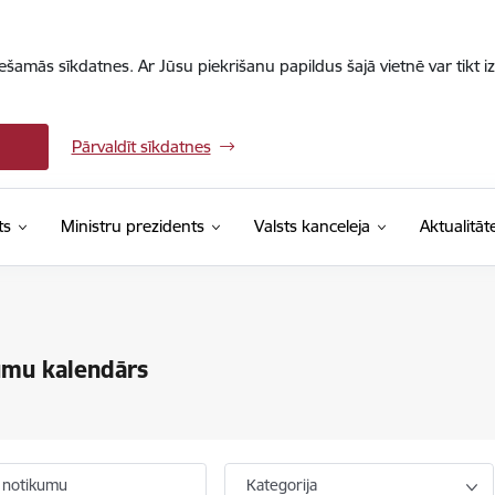
iešamās sīkdatnes. Ar Jūsu piekrišanu papildus šajā vietnē var tikt i
Pārvaldīt sīkdatnes
ts
Ministru prezidents
Valsts kanceleja
Aktualitāt
umu kalendārs
 notikumu
Kategorija