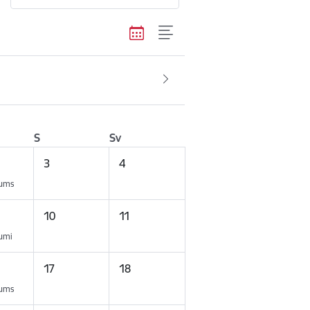
S
Sv
3
4
kums
10
11
kumi
17
18
kums