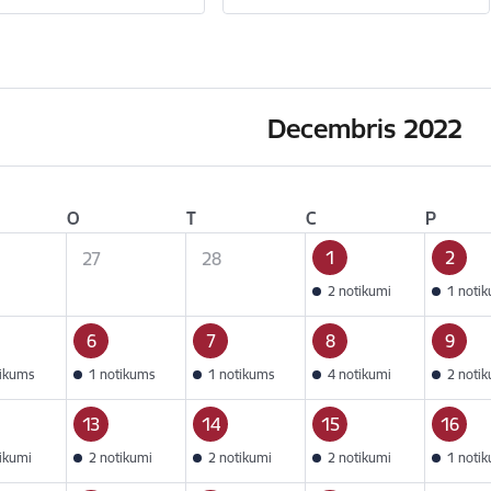
Decembris 2022
O
T
C
P
1
2
27
28
2 notikumi
1 noti
6
7
8
9
tikums
1 notikums
1 notikums
4 notikumi
2 noti
13
14
15
16
tikumi
2 notikumi
2 notikumi
2 notikumi
1 noti