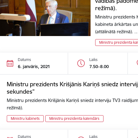
vadības padomes
režīmā).
Ministru prezidents K
kabineta ārkārtas u
(attālinātā režīmā). 
Ministru prezidenta ka
Datums
Laiks
6. janvāris, 2021
7.50–8.00
Ministru prezidents Krišjānis Kariņš sniedz interv
sekundes”
Ministru prezidents Krišjānis Kariņš sniedz interviju TV3 raidīj
režīmā).
Ministru kabinets
Ministru prezidenta kalendārs
Datums
Laiks