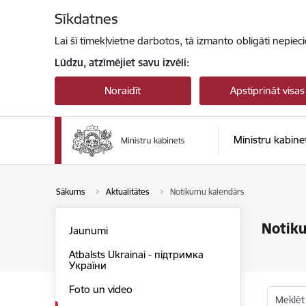
Pāriet uz lapas saturu
Sīkdatnes
Lai šī tīmekļvietne darbotos, tā izmanto obligāti nepiec
Lūdzu, atzīmējiet savu izvēli:
Noraidīt
Apstiprināt visas
Ministru kabine
Sākums
Aktualitātes
Notikumu kalendārs
Notik
Jaunumi
Atbalsts Ukrainai - підтримка
України
Foto un video
Meklēt