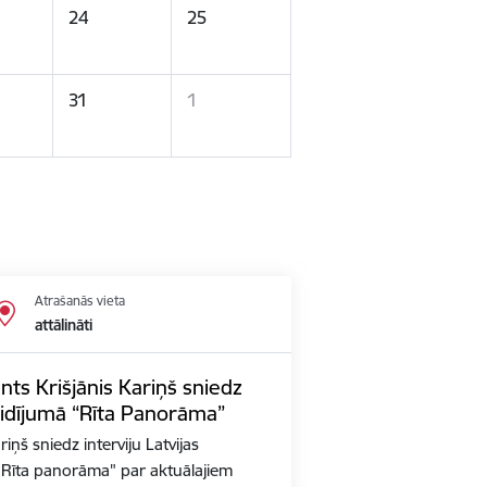
24
25
31
1
Atrašanās vieta
attālināti
nts Krišjānis Kariņš sniedz
aidījumā “Rīta Panorāma”
iņš sniedz interviju Latvijas
ā "Rīta panorāma" par aktuālajiem