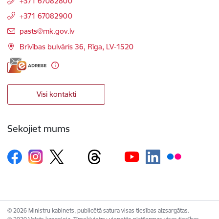
+371 67082800
+371 67082900
E-pasts:
pasts@mk.gov.lv
Brīvības bulvāris 36, Rīga, LV-1520
Visi kontakti
Sekojiet mums
© 2026 Ministru kabinets, publicētā satura visas tiesības aizsargātas.