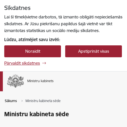
Pāriet uz lapas saturu
Sīkdatnes
Spied
lai meklētu
Enter
Lai šī tīmekļvietne darbotos, tā izmanto obligāti nepieciešamās
sīkdatnes. Ar Jūsu piekrišanu papildus šajā vietnē var tikt
izmantotas statistikas un sociālo mediju sīkdatnes.
Lūdzu, atzīmējiet savu izvēli:
Noraidīt
Apstiprināt visas
Pārvaldīt sīkdatnes
Sākums
Ministru kabineta sēde
Ministru kabineta sēde