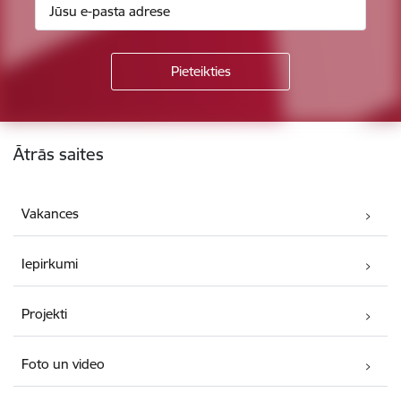
Kājene
Ātrās saites
Vakances
Iepirkumi
Projekti
Foto un video