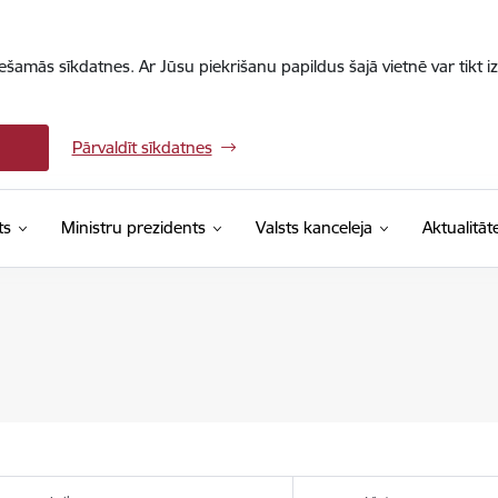
iešamās sīkdatnes. Ar Jūsu piekrišanu papildus šajā vietnē var tikt i
Pārvaldīt sīkdatnes
ts
Ministru prezidents
Valsts kanceleja
Aktualitāt