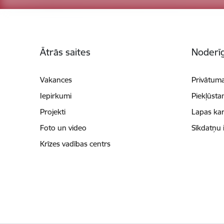
Kājene
Ātrās saites
Noderīg
Vakances
Privātuma
Iepirkumi
Piekļūsta
Projekti
Lapas kar
Foto un video
Sīkdatņu 
Krīzes vadības centrs