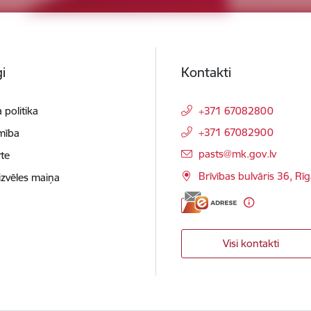
i
Kontakti
 politika
+371 67082800
+371 67082900
mība
E-pasts:
pasts@mk.gov.lv
te
Brīvības bulvāris 36, Rī
izvēles maiņa
Visi kontakti