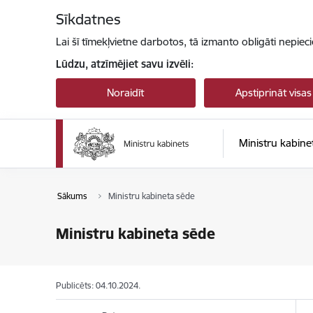
Pāriet uz lapas saturu
Sīkdatnes
Lai šī tīmekļvietne darbotos, tā izmanto obligāti nepiec
Lūdzu, atzīmējiet savu izvēli:
Noraidīt
Apstiprināt visas
Ministru kabine
Sākums
Ministru kabineta sēde
Ministru kabineta sēde
Publicēts: 04.10.2024.