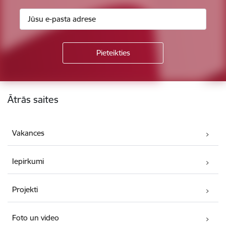
Kājene
Ātrās saites
Vakances
Iepirkumi
Projekti
Foto un video