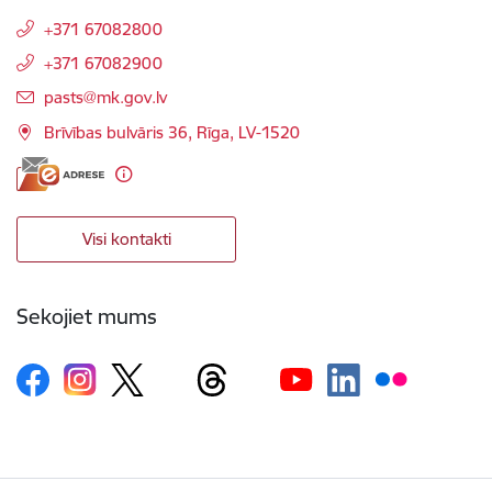
+371 67082800
+371 67082900
E-pasts:
pasts@mk.gov.lv
Brīvības bulvāris 36, Rīga, LV-1520
Visi kontakti
Sekojiet mums