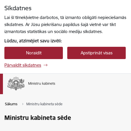
Pāriet uz lapas saturu
Sīkdatnes
Spied
lai meklētu
Enter
Lai šī tīmekļvietne darbotos, tā izmanto obligāti nepieciešamās
sīkdatnes. Ar Jūsu piekrišanu papildus šajā vietnē var tikt
izmantotas statistikas un sociālo mediju sīkdatnes.
Lūdzu, atzīmējiet savu izvēli:
Noraidīt
Apstiprināt visas
Pārvaldīt sīkdatnes
Sākums
Ministru kabineta sēde
Ministru kabineta sēde