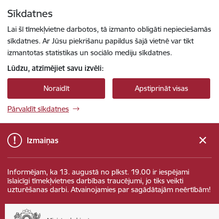
Pāriet uz lapas saturu
Sīkdatnes
Spied
lai meklētu
Enter
Lai šī tīmekļvietne darbotos, tā izmanto obligāti nepieciešamās
sīkdatnes. Ar Jūsu piekrišanu papildus šajā vietnē var tikt
izmantotas statistikas un sociālo mediju sīkdatnes.
Lūdzu, atzīmējiet savu izvēli:
Noraidīt
Apstiprināt visas
Pārvaldīt sīkdatnes
Izmaiņas
Informējam, ka 13. augustā no plkst. 19.00 ir iespējami
īslaicīgi tīmekļvietnes darbības traucējumi, jo tiks veikti
uzturēšanas darbi. Atvainojamies par sagādātajām neērtībām!