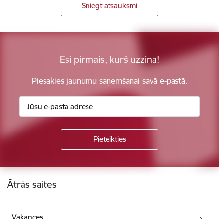
Sniegt atsauksmi
Esi pirmais, kurš uzzina!
Piesakies jaunumu saņemšanai savā e-pastā.
Kājene
Ātrās saites
Vakances