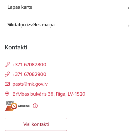
Lapas karte
Sīkdatņu izvēles maiņa
Kontakti
+371 67082800
+371 67082900
E-pasts:
pasts@mk.gov.lv
Brīvības bulvāris 36, Rīga, LV-1520
Visi kontakti