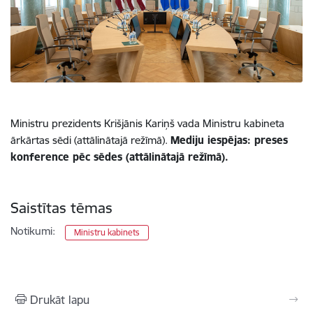
Ministru prezidents Krišjānis Kariņš vada Ministru kabineta
ārkārtas sēdi (attālinātajā režīmā).
Mediju iespējas: preses
konference pēc sēdes (attālinātajā režīmā).
Saistītas tēmas
Notikumi:
Ministru kabinets
Drukāt lapu