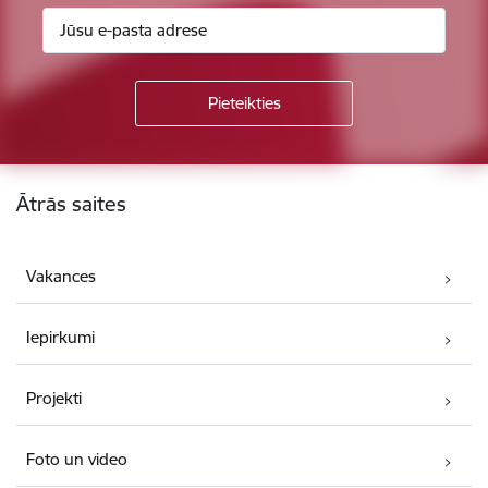
Kājene
Ātrās saites
Vakances
Iepirkumi
Projekti
Foto un video