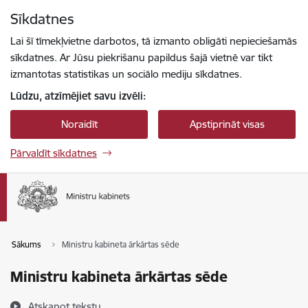
Pāriet uz lapas saturu
Sīkdatnes
Spied
lai meklētu
Enter
Lai šī tīmekļvietne darbotos, tā izmanto obligāti nepieciešamās
sīkdatnes. Ar Jūsu piekrišanu papildus šajā vietnē var tikt
izmantotas statistikas un sociālo mediju sīkdatnes.
Lūdzu, atzīmējiet savu izvēli:
Noraidīt
Apstiprināt visas
Pārvaldīt sīkdatnes
Sākums
Ministru kabineta ārkārtas sēde
Ministru kabineta ārkārtas sēde
Atskaņot tekstu