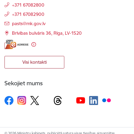
+371 67082800
+371 67082900
E-pasts:
pasts@mk.gov.lv
Brīvības bulvāris 36, Rīga, LV-1520
Visi kontakti
Sekojiet mums
© 2026 Ministru kabinets, publicētā satura visas tiesības aizsargātas.