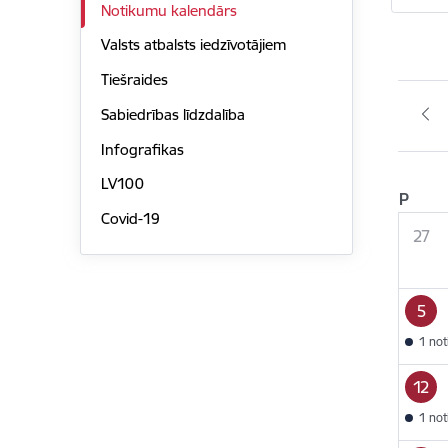
Notikumu kalendārs
Valsts atbalsts iedzīvotājiem
Tiešraides
Sabiedrības līdzdalība
Infografikas
LV100
P
Covid-19
27
5
1 no
12
1 no