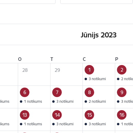
Jūnijs 2023
O
T
C
P
1
2
28
29
3 notikumi
2 noti
6
7
8
9
tikums
1 notikums
3 notikumi
2 notikumi
3 noti
13
14
15
16
tikums
1 notikums
3 notikumi
3 notikumi
1 noti