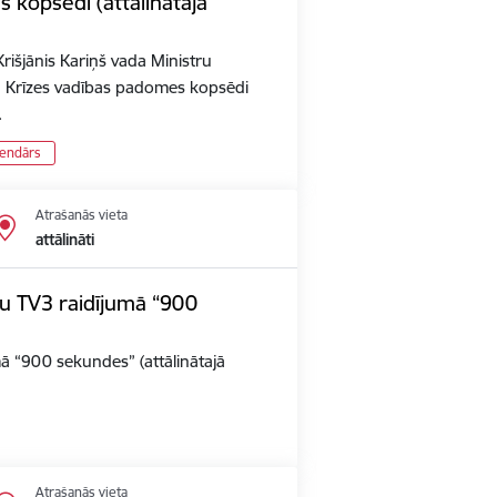
 kopsēdi (attālinātajā
rišjānis Kariņš vada Ministru
n Krīzes vadības padomes kopsēdi
…
lendārs
Atrašanās vieta
attālināti
iju TV3 raidījumā “900
umā “900 sekundes” (attālinātajā
Atrašanās vieta