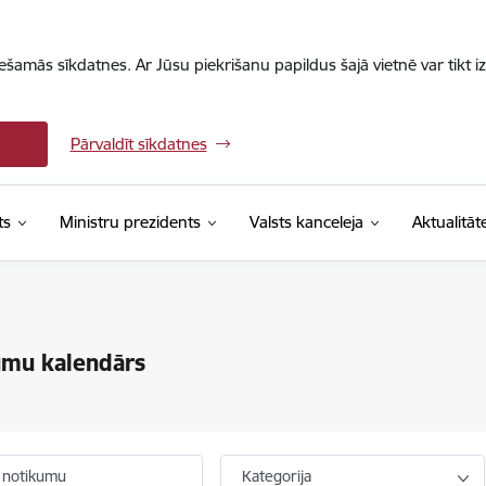
iešamās sīkdatnes. Ar Jūsu piekrišanu papildus šajā vietnē var tikt i
Pārvaldīt sīkdatnes
ts
Ministru prezidents
Valsts kanceleja
Aktualitāt
umu kalendārs
 notikumu
Kategorija