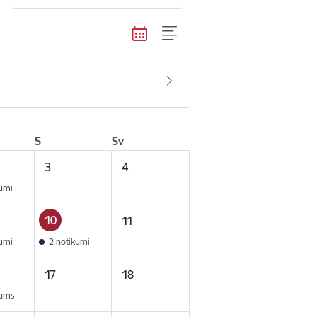
S
Sv
3
4
kumi
10
11
kumi
2 notikumi
17
18
kums