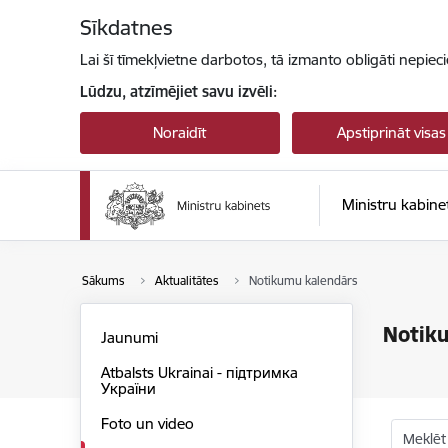
Pāriet uz lapas saturu
Sīkdatnes
Lai šī tīmekļvietne darbotos, tā izmanto obligāti nepiec
Lūdzu, atzīmējiet savu izvēli:
Noraidīt
Apstiprināt visas
Ministru kabine
Sākums
Aktualitātes
Notikumu kalendārs
Notik
Jaunumi
Atbalsts Ukrainai - підтримка
України
Foto un video
Meklēt