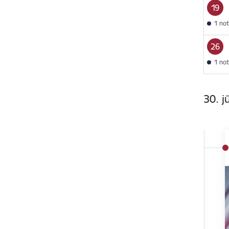
19
1 no
26
1 no
30. j