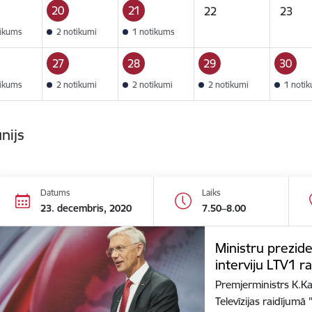
20
21
22
23
tikums
2 notikumi
1 notikums
27
28
29
30
tikums
2 notikumi
2 notikumi
2 notikumi
1 noti
ūnijs
Datums
Laiks
23. decembris, 2020
7.50–8.00
Ministru prezide
interviju LTV1 r
Premjerministrs K.Kar
Televīzijas raidījum