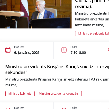
vadības padomes
režīmā).
Ministru prezidents K
kabineta ārkārtas u
(attālinātā režīmā). 
Ministru prezidenta ka
Datums
Laiks
6. janvāris, 2021
7.50–8.00
Ministru prezidents Krišjānis Kariņš sniedz interv
sekundes”
Ministru prezidents Krišjānis Kariņš sniedz interviju TV3 raidīj
režīmā).
Ministru kabinets
Ministru prezidenta kalendārs
Datums
Laiks