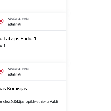
Atrašanās vieta
attālināti
u Latvijas Radio 1
io 1.
Atrašanās vieta
attālināti
opas Komisijas
priekšsēdētājas izpildvietnieku Valdi