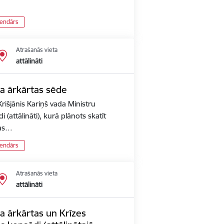
lendārs
Atrašanās vieta
attālināti
ta ārkārtas sēde
rišjānis Kariņš vada Ministru
 (attālināti), kurā plānots skatīt
pas…
lendārs
Atrašanās vieta
attālināti
a ārkārtas un Krīzes