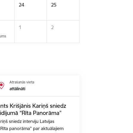
24
25
1
2
kums
Atrašanās vieta
attālināti
nts Krišjānis Kariņš sniedz
aidījumā “Rīta Panorāma”
iņš sniedz interviju Latvijas
ā "Rīta panorāma" par aktuālajiem