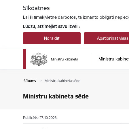
Pāriet uz lapas saturu
Sīkdatnes
Lai šī tīmekļvietne darbotos, tā izmanto obligāti nepiec
Lūdzu, atzīmējiet savu izvēli:
Noraidīt
Apstiprināt visas
Ministru kabine
Sākums
Ministru kabineta sēde
Ministru kabineta sēde
Publicēts: 27.10.2023.