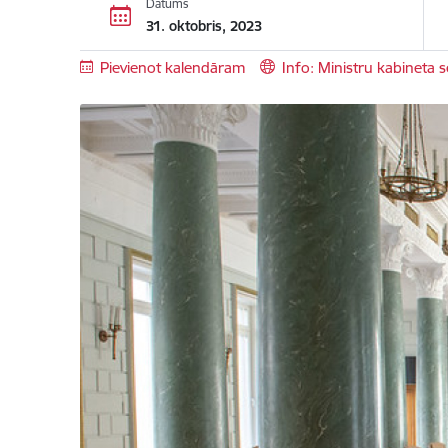
Datums
31. oktobris, 2023
Pievienot kalendāram
Info: Ministru kabineta 