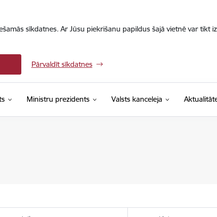
iešamās sīkdatnes. Ar Jūsu piekrišanu papildus šajā vietnē var tikt i
Pārvaldīt sīkdatnes
ts
Ministru prezidents
Valsts kanceleja
Aktualitāt