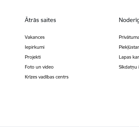
Kājene
Ātrās saites
Noderīg
Vakances
Privātuma
Iepirkumi
Piekļūsta
Projekti
Lapas kar
Foto un video
Sīkdatņu 
Krīzes vadības centrs