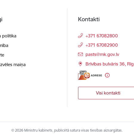
i
Kontakti
 politika
+371 67082800
+371 67082900
mība
E-pasts:
pasts@mk.gov.lv
te
Brīvības bulvāris 36, Rī
izvēles maiņa
Visi kontakti
© 2026 Ministru kabinets, publicētā satura visas tiesības aizsargātas.