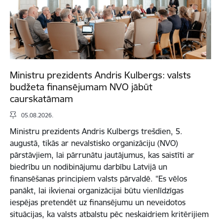
Ministru prezidents Andris Kulbergs: valsts
budžeta finansējumam NVO jābūt
caurskatāmam
05.08.2026.
Ministru prezidents Andris Kulbergs trešdien, 5.
augustā, tikās ar nevalstisko organizāciju (NVO)
pārstāvjiem, lai pārrunātu jautājumus, kas saistīti ar
biedrību un nodibinājumu darbību Latvijā un
finansēšanas principiem valsts pārvaldē. “Es vēlos
panākt, lai ikvienai organizācijai būtu vienlīdzīgas
iespējas pretendēt uz finansējumu un neveidotos
situācijas, ka valsts atbalstu pēc neskaidriem kritērijiem