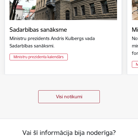
Sadarbības sanāksme
Mi
Ministru prezidents Andris Kulbergs vada
Not
Sadarbības sanāksmi.
min
fo
Ministru prezidenta kalendārs
M
Visi notikumi
Vai šī informācija bija noderīga?