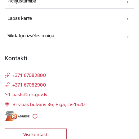
Piekļūstamība
Lapas karte
Sīkdatņu izvēles maiņa
Kontakti
+371 67082800
+371 67082900
E-pasts:
pasts@mk.gov.lv
Brīvības bulvāris 36, Rīga, LV-1520
Visi kontakti