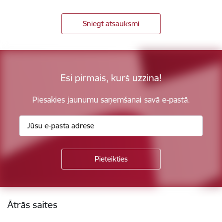
Sniegt atsauksmi
Esi pirmais, kurš uzzina!
Piesakies jaunumu saņemšanai savā e-pastā.
Kājene
Ātrās saites