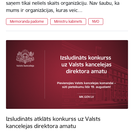
saņem tikai neliels skaits organizāciju. Nav šaubu, ka
mums ir organizācijas, kuras veic…
Memoranda padome
Ministru kabinets
NVO
Izsludināts atklāts konkurss uz Valsts
kancelejas direktora amatu