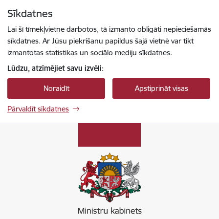
Pāriet uz lapas saturu
Sīkdatnes
Spied
lai meklētu
Enter
Lai šī tīmekļvietne darbotos, tā izmanto obligāti nepieciešamās
sīkdatnes. Ar Jūsu piekrišanu papildus šajā vietnē var tikt
izmantotas statistikas un sociālo mediju sīkdatnes.
Lūdzu, atzīmējiet savu izvēli:
Noraidīt
Apstiprināt visas
Pārvaldīt sīkdatnes
Ministru kabinets