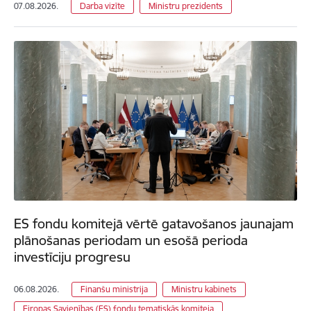
07.08.2026.
Darba vizīte
Ministru prezidents
ES fondu komitejā vērtē gatavošanos jaunajam
plānošanas periodam un esošā perioda
investīciju progresu
06.08.2026.
Finanšu ministrija
Ministru kabinets
Eiropas Savienības (ES) fondu tematiskās komiteja