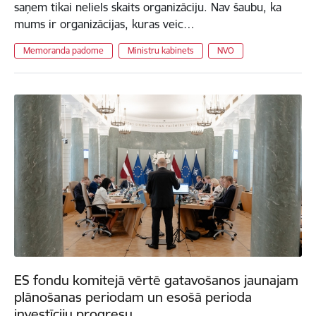
saņem tikai neliels skaits organizāciju. Nav šaubu, ka
mums ir organizācijas, kuras veic…
Memoranda padome
Ministru kabinets
NVO
ES fondu komitejā vērtē gatavošanos jaunajam
plānošanas periodam un esošā perioda
investīciju progresu