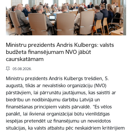
Ministru prezidents Andris Kulbergs: valsts
budžeta finansējumam NVO jābūt
caurskatāmam
05.08.2026.
Ministru prezidents Andris Kulbergs trešdien, 5.
augustā, tikās ar nevalstisko organizāciju (NVO)
pārstāvjiem, lai pārrunātu jautājumus, kas saistīti ar
biedrību un nodibinājumu darbību Latvijā un
finansēšanas principiem valsts pārvaldē. “Es vēlos
panākt, lai ikvienai organizācijai būtu vienlīdzīgas
iespējas pretendēt uz finansējumu un neveidotos
situācijas, ka valsts atbalstu pēc neskaidriem kritērijiem