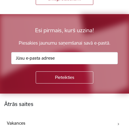
Esi pirmais, kurš uzzina!
Piesakies jaunumu saņemšanai savā e-pastā.
Kājene
Ātrās saites
Vakances