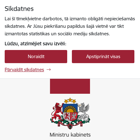
Pāriet uz lapas saturu
Sīkdatnes
Spied
lai meklētu
Enter
Lai šī tīmekļvietne darbotos, tā izmanto obligāti nepieciešamās
sīkdatnes. Ar Jūsu piekrišanu papildus šajā vietnē var tikt
izmantotas statistikas un sociālo mediju sīkdatnes.
Lūdzu, atzīmējiet savu izvēli:
Noraidīt
Apstiprināt visas
Pārvaldīt sīkdatnes
Ministru kabinets