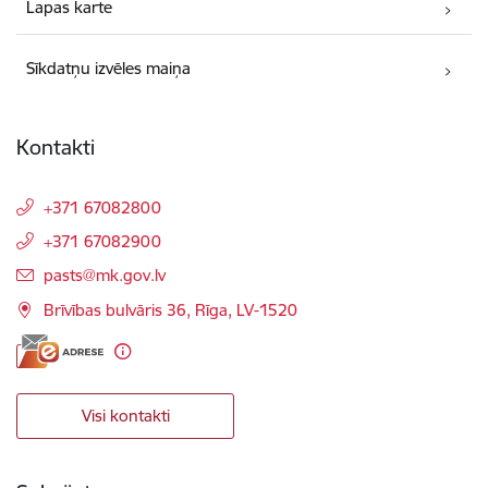
Lapas karte
Sīkdatņu izvēles maiņa
Kontakti
+371 67082800
+371 67082900
E-pasts:
pasts@mk.gov.lv
Brīvības bulvāris 36, Rīga, LV-1520
Visi kontakti