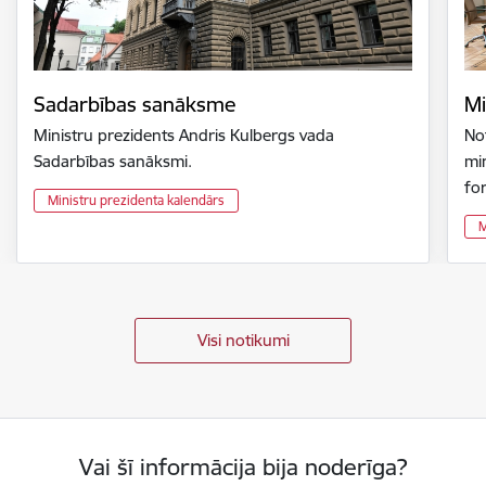
Sadarbības sanāksme
Mi
Ministru prezidents Andris Kulbergs vada
Not
Sadarbības sanāksmi.
min
fo
Ministru prezidenta kalendārs
M
Visi notikumi
Vai šī informācija bija noderīga?