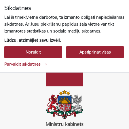
Pāriet uz lapas saturu
Sīkdatnes
Spied
lai meklētu
Enter
Lai šī tīmekļvietne darbotos, tā izmanto obligāti nepieciešamās
sīkdatnes. Ar Jūsu piekrišanu papildus šajā vietnē var tikt
izmantotas statistikas un sociālo mediju sīkdatnes.
Lūdzu, atzīmējiet savu izvēli:
Noraidīt
Apstiprināt visas
Pārvaldīt sīkdatnes
Ministru kabinets