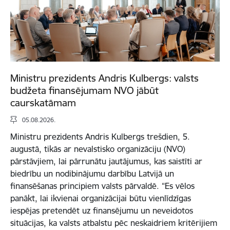
Ministru prezidents Andris Kulbergs: valsts
budžeta finansējumam NVO jābūt
caurskatāmam
05.08.2026.
Ministru prezidents Andris Kulbergs trešdien, 5.
augustā, tikās ar nevalstisko organizāciju (NVO)
pārstāvjiem, lai pārrunātu jautājumus, kas saistīti ar
biedrību un nodibinājumu darbību Latvijā un
finansēšanas principiem valsts pārvaldē. “Es vēlos
panākt, lai ikvienai organizācijai būtu vienlīdzīgas
iespējas pretendēt uz finansējumu un neveidotos
situācijas, ka valsts atbalstu pēc neskaidriem kritērijiem