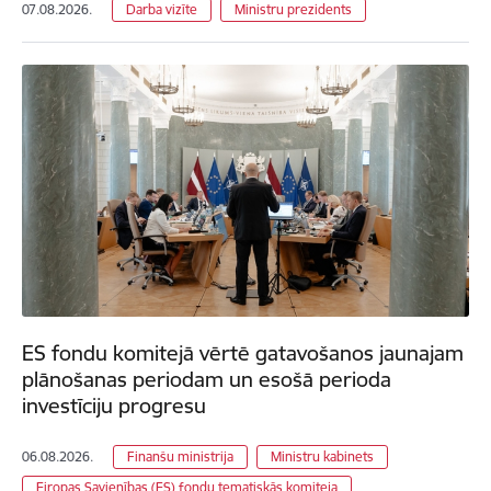
07.08.2026.
Darba vizīte
Ministru prezidents
ES fondu komitejā vērtē gatavošanos jaunajam
plānošanas periodam un esošā perioda
investīciju progresu
06.08.2026.
Finanšu ministrija
Ministru kabinets
Eiropas Savienības (ES) fondu tematiskās komiteja