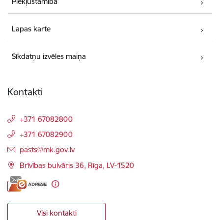
Piekļūstamība
Lapas karte
Sīkdatņu izvēles maiņa
Kontakti
+371 67082800
+371 67082900
E-pasts:
pasts@mk.gov.lv
Brīvības bulvāris 36, Rīga, LV-1520
Visi kontakti