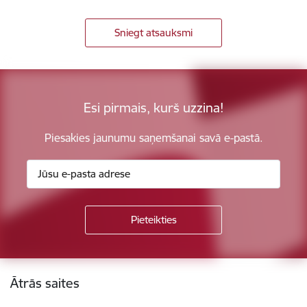
Sniegt atsauksmi
Esi pirmais, kurš uzzina!
Piesakies jaunumu saņemšanai savā e-pastā.
Kājene
Ātrās saites