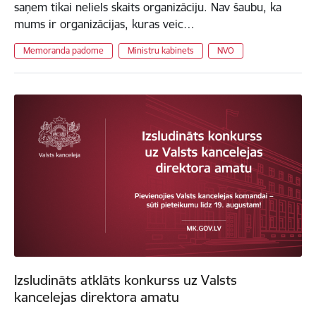
saņem tikai neliels skaits organizāciju. Nav šaubu, ka
mums ir organizācijas, kuras veic…
Memoranda padome
Ministru kabinets
NVO
Izsludināts atklāts konkurss uz Valsts
kancelejas direktora amatu