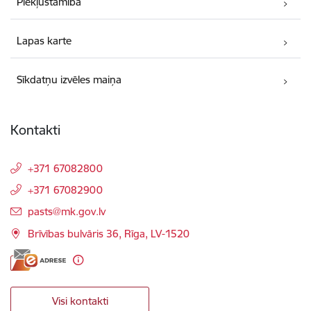
Piekļūstamība
Lapas karte
Sīkdatņu izvēles maiņa
Kontakti
+371 67082800
+371 67082900
E-pasts:
pasts@mk.gov.lv
Brīvības bulvāris 36, Rīga, LV-1520
Visi kontakti