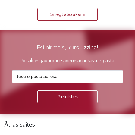
Sniegt atsauksmi
Esi pirmais, kurš uzzina!
Piesakies jaunumu saņemšanai savā e-pastā.
Kājene
Ātrās saites