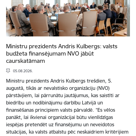
Ministru prezidents Andris Kulbergs: valsts
budžeta finansējumam NVO jābūt
caurskatāmam
05.08.2026.
Ministru prezidents Andris Kulbergs trešdien, 5.
augustā, tikās ar nevalstisko organizāciju (NVO)
pārstāvjiem, lai pārrunātu jautājumus, kas saistīti ar
biedrību un nodibinājumu darbību Latvijā un
finansēšanas principiem valsts pārvaldē. “Es vēlos
panākt, lai ikvienai organizācijai būtu vienlīdzīgas
iespējas pretendēt uz finansējumu un neveidotos
situācijas, ka valsts atbalstu pēc neskaidriem kritērijiem