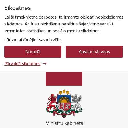
Pāriet uz lapas saturu
Sīkdatnes
Spied
lai meklētu
Enter
Lai šī tīmekļvietne darbotos, tā izmanto obligāti nepieciešamās
sīkdatnes. Ar Jūsu piekrišanu papildus šajā vietnē var tikt
izmantotas statistikas un sociālo mediju sīkdatnes.
Lūdzu, atzīmējiet savu izvēli:
Noraidīt
Apstiprināt visas
Pārvaldīt sīkdatnes
Ministru kabinets