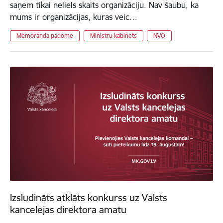
saņem tikai neliels skaits organizāciju. Nav šaubu, ka
mums ir organizācijas, kuras veic…
Memoranda padome
Ministru kabinets
NVO
Izsludināts atklāts konkurss uz Valsts
kancelejas direktora amatu