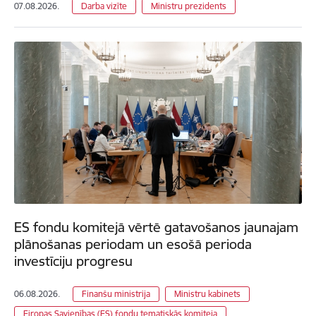
07.08.2026.
Darba vizīte
Ministru prezidents
ES fondu komitejā vērtē gatavošanos jaunajam
plānošanas periodam un esošā perioda
investīciju progresu
06.08.2026.
Finanšu ministrija
Ministru kabinets
Eiropas Savienības (ES) fondu tematiskās komiteja