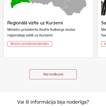
Reģionālā vizīte uz Kurzemi
Sa
Ministru prezidents Andris Kulbergs dodas
Mi
reģionālajā vizītē uz Kurzemi.
Sa
Ministru prezidenta kalendārs
M
Visi notikumi
Vai šī informācija bija noderīga?