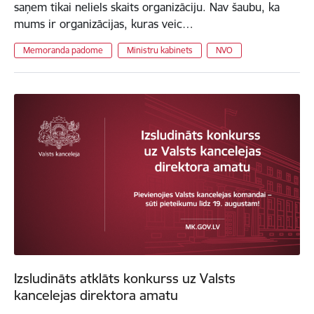
saņem tikai neliels skaits organizāciju. Nav šaubu, ka
mums ir organizācijas, kuras veic…
Memoranda padome
Ministru kabinets
NVO
Izsludināts atklāts konkurss uz Valsts
kancelejas direktora amatu