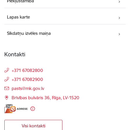
Piekļūstamība
Lapas karte
Sīkdatņu izvēles maiņa
Kontakti
+371 67082800
+371 67082900
E-pasts:
pasts@mk.gov.lv
Brīvības bulvāris 36, Rīga, LV-1520
Visi kontakti