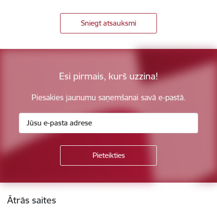
Sniegt atsauksmi
Esi pirmais, kurš uzzina!
Piesakies jaunumu saņemšanai savā e-pastā.
Kājene
Ātrās saites