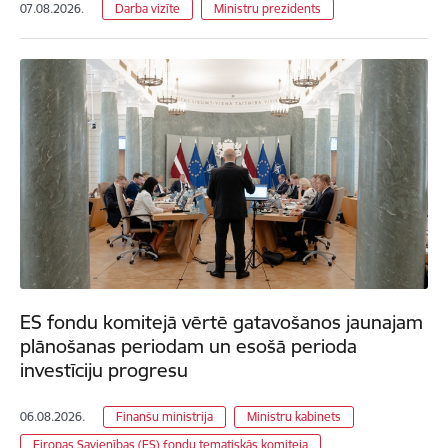
07.08.2026.
Darba vizīte
Ministru prezidents
ES fondu komitejā vērtē gatavošanos jaunajam
plānošanas periodam un esošā perioda
investīciju progresu
06.08.2026.
Finanšu ministrija
Ministru kabinets
Eiropas Savienības (ES) fondu tematiskās komiteja