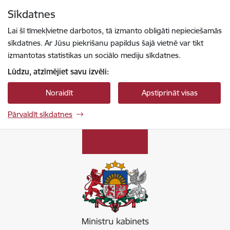
Pāriet uz lapas saturu
Sīkdatnes
Spied
lai meklētu
Enter
Lai šī tīmekļvietne darbotos, tā izmanto obligāti nepieciešamās
sīkdatnes. Ar Jūsu piekrišanu papildus šajā vietnē var tikt
izmantotas statistikas un sociālo mediju sīkdatnes.
Lūdzu, atzīmējiet savu izvēli:
Noraidīt
Apstiprināt visas
Pārvaldīt sīkdatnes
Ministru kabinets