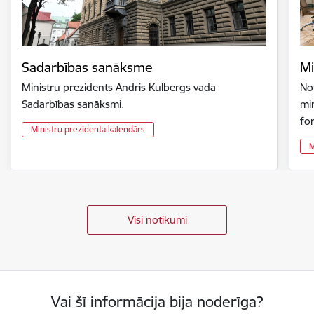
Sadarbības sanāksme
Mi
Ministru prezidents Andris Kulbergs vada
Not
Sadarbības sanāksmi.
min
fo
Ministru prezidenta kalendārs
M
Visi notikumi
Vai šī informācija bija noderīga?