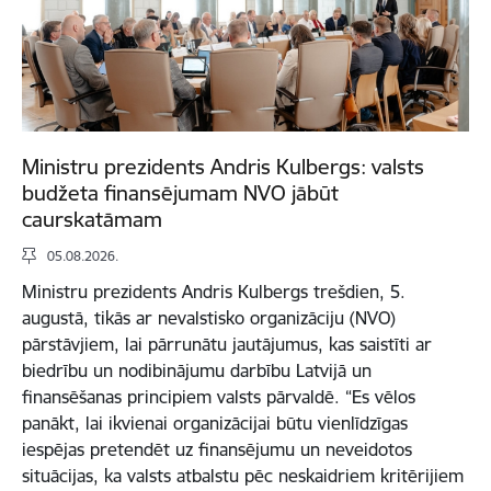
Ministru prezidents Andris Kulbergs: valsts
budžeta finansējumam NVO jābūt
caurskatāmam
05.08.2026.
Ministru prezidents Andris Kulbergs trešdien, 5.
augustā, tikās ar nevalstisko organizāciju (NVO)
pārstāvjiem, lai pārrunātu jautājumus, kas saistīti ar
biedrību un nodibinājumu darbību Latvijā un
finansēšanas principiem valsts pārvaldē. “Es vēlos
panākt, lai ikvienai organizācijai būtu vienlīdzīgas
iespējas pretendēt uz finansējumu un neveidotos
situācijas, ka valsts atbalstu pēc neskaidriem kritērijiem