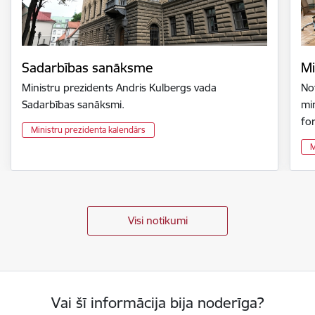
Sadarbības sanāksme
Mi
Ministru prezidents Andris Kulbergs vada
Not
Sadarbības sanāksmi.
min
fo
Ministru prezidenta kalendārs
M
Visi notikumi
Vai šī informācija bija noderīga?