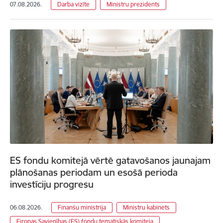
07.08.2026.
Darba vizīte
Ministru prezidents
ES fondu komitejā vērtē gatavošanos jaunajam
plānošanas periodam un esošā perioda
investīciju progresu
06.08.2026.
Finanšu ministrija
Ministru kabinets
Eiropas Savienības (ES) fondu tematiskās komiteja