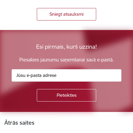
Sniegt atsauksmi
Esi pirmais, kurš uzzina!
Piesakies jaunumu saņemšanai savā e-pastā.
Kājene
Ātrās saites