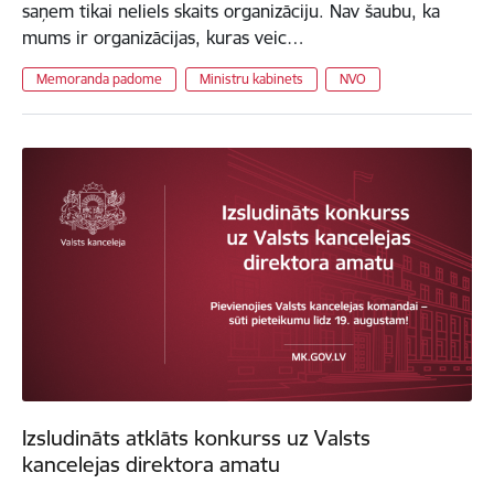
saņem tikai neliels skaits organizāciju. Nav šaubu, ka
mums ir organizācijas, kuras veic…
Memoranda padome
Ministru kabinets
NVO
Izsludināts atklāts konkurss uz Valsts
kancelejas direktora amatu