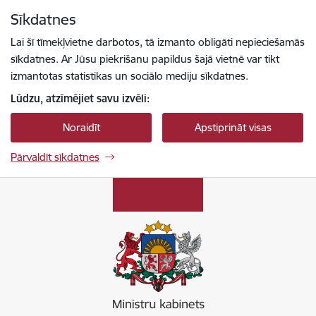
Pāriet uz lapas saturu
Sīkdatnes
Spied
lai meklētu
Enter
Lai šī tīmekļvietne darbotos, tā izmanto obligāti nepieciešamās
sīkdatnes. Ar Jūsu piekrišanu papildus šajā vietnē var tikt
izmantotas statistikas un sociālo mediju sīkdatnes.
Lūdzu, atzīmējiet savu izvēli:
Noraidīt
Apstiprināt visas
Pārvaldīt sīkdatnes
Ministru kabinets