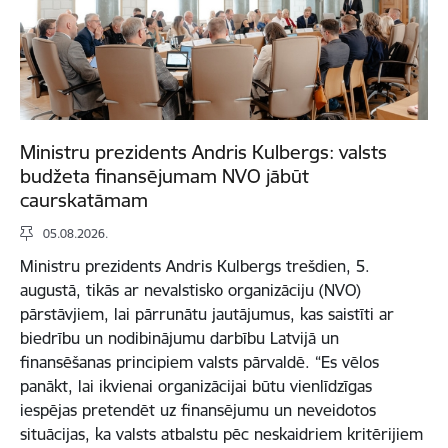
Ministru prezidents Andris Kulbergs: valsts
budžeta finansējumam NVO jābūt
caurskatāmam
05.08.2026.
Ministru prezidents Andris Kulbergs trešdien, 5.
augustā, tikās ar nevalstisko organizāciju (NVO)
pārstāvjiem, lai pārrunātu jautājumus, kas saistīti ar
biedrību un nodibinājumu darbību Latvijā un
finansēšanas principiem valsts pārvaldē. “Es vēlos
panākt, lai ikvienai organizācijai būtu vienlīdzīgas
iespējas pretendēt uz finansējumu un neveidotos
situācijas, ka valsts atbalstu pēc neskaidriem kritērijiem