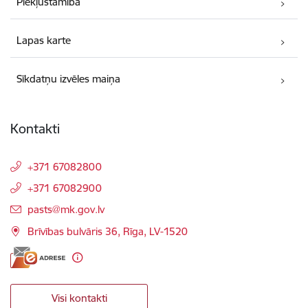
Piekļūstamība
Lapas karte
Sīkdatņu izvēles maiņa
Kontakti
+371 67082800
+371 67082900
E-pasts:
pasts@mk.gov.lv
Brīvības bulvāris 36, Rīga, LV-1520
Visi kontakti