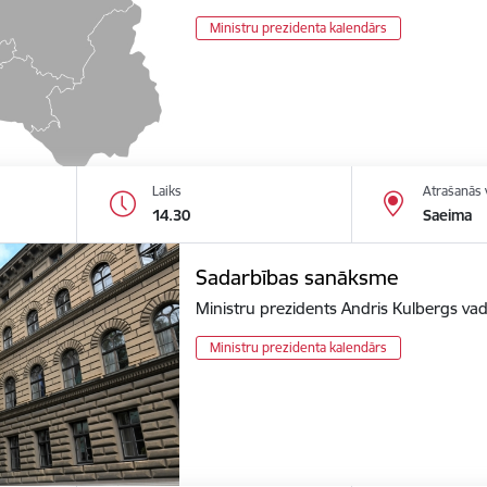
Ministru prezidenta kalendārs
Laiks
Atrašanās 
14.30
Saeima
Sadarbības sanāksme
Ministru prezidents Andris Kulbergs va
Ministru prezidenta kalendārs