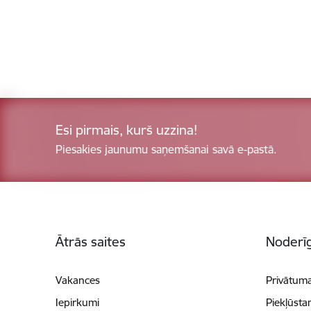
Esi pirmais, kurš uzzina!
Piesakies jaunumu saņemšanai savā e-pastā.
Kājene
Ātrās saites
Noderīg
Vakances
Privātuma
Iepirkumi
Piekļūsta