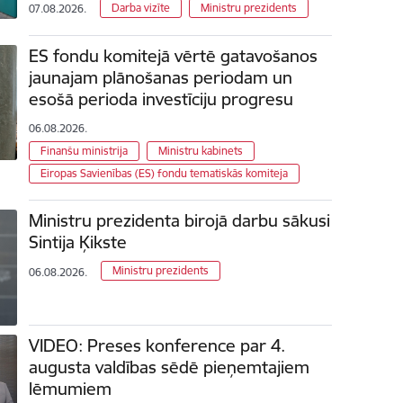
Darba vizīte
Ministru prezidents
07.08.2026.
ES fondu komitejā vērtē gatavošanos
jaunajam plānošanas periodam un
esošā perioda investīciju progresu
06.08.2026.
Finanšu ministrija
Ministru kabinets
Eiropas Savienības (ES) fondu tematiskās komiteja
Ministru prezidenta birojā darbu sākusi
Sintija Ķikste
Ministru prezidents
06.08.2026.
VIDEO: Preses konference par 4.
augusta valdības sēdē pieņemtajiem
lēmumiem