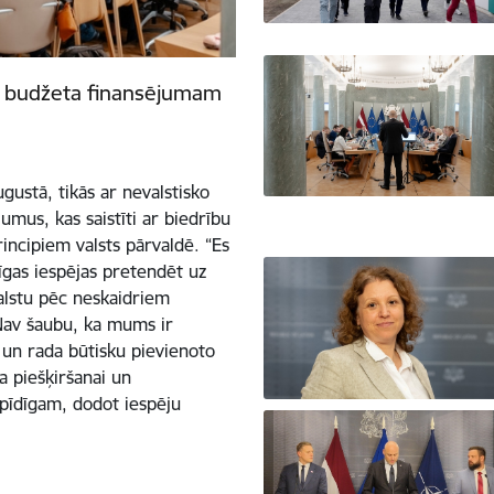
ts budžeta finansējumam
gustā, tikās ar nevalstisko
umus, kas saistīti ar biedrību
incipiem valsts pārvaldē. “Es
zīgas iespējas pretendēt uz
balstu pēc neskaidriem
. Nav šaubu, ka mums ir
s un rada būtisku pievienoto
a piešķiršanai un
pīdīgam, dodot iespēju