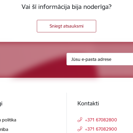
Vai šī informācija bija noderīga?
Sniegt atsauksmi
i
Kontakti
 politika
+371 67082800
+371 67082900
mība