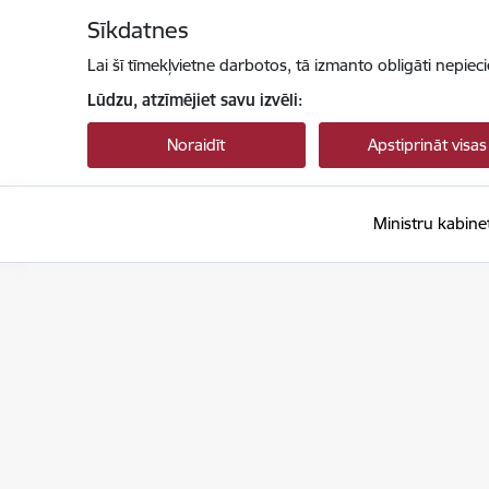
Pāriet uz lapas saturu
Sīkdatnes
Lai šī tīmekļvietne darbotos, tā izmanto obligāti nepiec
Lūdzu, atzīmējiet savu izvēli:
Noraidīt
Apstiprināt visas
Ministru kabine
Ministru kabinets