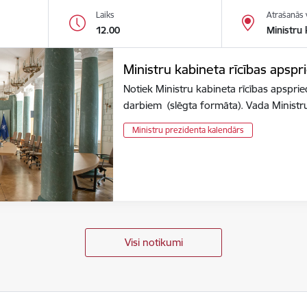
Laiks
Atrašanās 
12.00
Ministru 
Ministru kabineta rīcības apspr
Notiek Ministru kabineta rīcības apsprie
darbiem (slēgta formāta). Vada Minist
Ministru prezidenta kalendārs
Visi notikumi