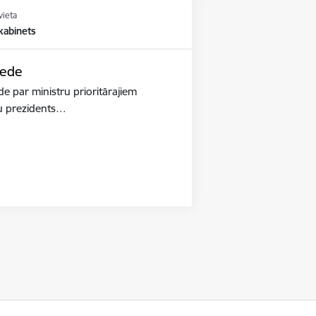
vieta
kabinets
iede
de par ministru prioritārajiem
ru prezidents…