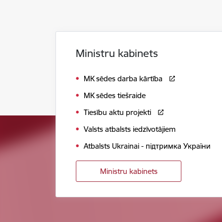
Ministru kabinets
MK sēdes darba kārtība
MK sēdes tiešraide
Tiesību aktu projekti
Valsts atbalsts iedzīvotājiem
Atbalsts Ukrainai - підтримка України
Ministru kabinets