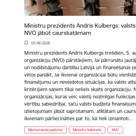
Ministru prezidents Andris Kulbergs: vals
NVO jābūt caurskatāmam
05.08.2026.
Ministru prezidents Andris Kulbergs trešdien, 5. au
organizāciju (NVO) pārstāvjiem, lai pārrunātu jautāj
un nodibinājumu darbību Latvijā un finansēšanas pr
vēlos panākt, lai ikvienai organizācijai būtu vienlīd
finansējumu un neveidotos situācijas, ka valsts at
kritērijiem saņem tikai neliels skaits organizāciju
organizācijas, kuras veic valstij nozīmīgas funkcija
vērtību sabiedrībai, taču valsts budžeta finansējum
izlietojumam jābūt saprotamam, atklātam un caurs
ikvienam pārliecināties par to, kā tiek izmantoti…
Memoranda padome
Ministru kabinets
NVO